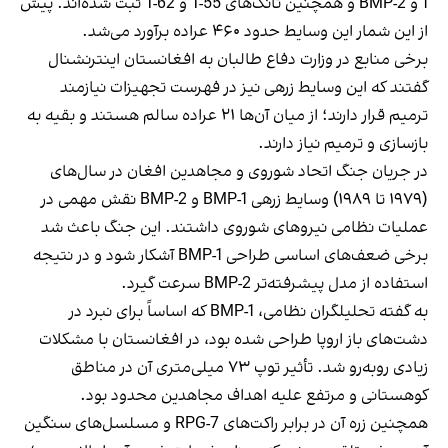
1 و BMP-2 و همچنین تانک‌های T-55 و T-62 ثبت شده‌اند. پیش
از این شمار این وسایط حدود ۴۶۰ عراده برآورد می‌شد.
برخی منابع در وزارت دفاع طالبان به افغانستان اینترنشنال
گفتند که این وسایط زرهی نیز در فهرست تجهیزات نیازمند
ترمیم قرار دارند؛ از میان آن‌ها ۲۱ عراده سالم هستند و بقیه به
بازسازی و ترمیم نیاز دارند.
در جریان جنگ اتحاد شوروی و مجاهدین افغان در سال‌های
(۱۹۷۹ تا ۱۹۸۹) وسایط زرهی BMP-1 و BMP-2 نقش مهمی در
عملیات نظامی نیروهای شوروی داشتند. این جنگ باعث شد
برخی ضعف‌های اساسی طراحی BMP-1 آشکار شود و در نتیجه
استفاده از مدل پیشرفته‌تر BMP-2 سرعت گیرد.
به گفته تحلیلگران نظامی، BMP-1 که اساساً برای نبرد در
دشت‌های باز اروپا طراحی شده بود، در افغانستان با مشکلات
زیادی روبه‌رو شد. تأثیر توپ ۷۳ میلی‌متری آن در مناطق
کوهستانی و مرتفع علیه اهداف مجاهدین محدود بود.
همچنین زره آن در برابر راکت‌های RPG-7 و مسلسل‌های سنگین