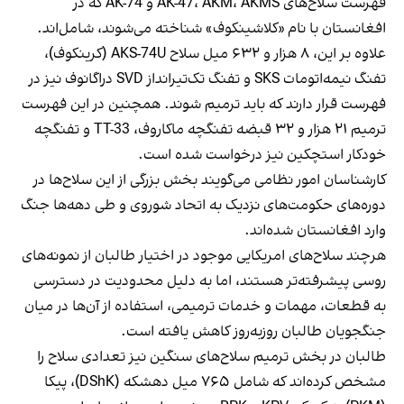
فهرست سلاح‌های AK-47، AKM، AKMS و AK-74 که در
افغانستان با نام «کلاشینکوف» شناخته می‌شوند، شامل‌اند.
علاوه بر این، ۸ هزار و ۶۳۲ میل سلاح AKS-74U (کرینکوف)،
تفنگ نیمه‌اتومات SKS و تفنگ تک‌تیرانداز SVD دراگانوف نیز در
فهرست قرار دارند که باید ترمیم شوند. همچنین در این فهرست
ترمیم ۲۱ هزار و ۳۲ قبضه تفنگچه ماکاروف، TT-33 و تفنگچه
خودکار استچکین نیز درخواست شده است.
کارشناسان امور نظامی می‌گویند بخش بزرگی از این سلاح‌ها در
دوره‌های حکومت‌های نزدیک به اتحاد شوروی و طی دهه‌ها جنگ
وارد افغانستان شده‌اند.
هرچند سلاح‌های امریکایی موجود در اختیار طالبان از نمونه‌های
روسی پیشرفته‌تر هستند، اما به دلیل محدودیت در دسترسی
به قطعات، مهمات و خدمات ترمیمی، استفاده از آن‌ها در میان
جنگجویان طالبان روزبه‌روز کاهش یافته است.
طالبان در بخش ترمیم سلاح‌های سنگین نیز تعدادی سلاح را
مشخص کرده‌اند که شامل ۷۶۵ میل دهشکه (DShK)، پیکا