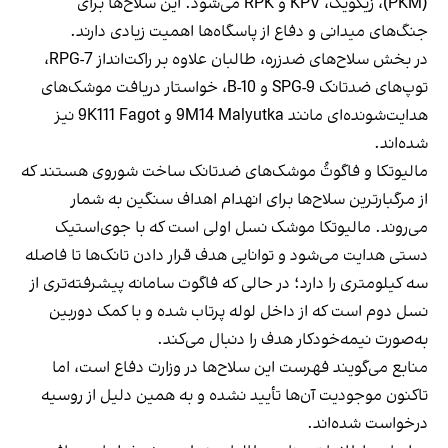
(PKM)، زیکویک، KPV و RPK می‌شود. این سلاح‌ها برای
جنگ‌های میدانی و دفاع از پاسگاه‌ها اهمیت زیادی دارند.
در بخش سلاح‌های ضدزره، طالبان علاوه بر راکت‌انداز RPG-7،
توپ‌های ضدتانک SPG-9 و B-10، خواستار دریافت موشک‌های
هدایت‌شونده‌ای مانند 9M14 Malyutka و 9K111 Fagot نیز
شده‌اند.
مالیوتکا و فاگوتُ موشک‌های ضدتانک ساخت شوروی هستند که
از مرگبارترین سلاح‌ها برای انهدام اهداف سنگین به شمار
می‌روند. مالیوتکا موشک نسل اولی است که با جوی‌استیک
دستی هدایت می‌شود و توانایی هدف قرار دادن تانک‌ها تا فاصله
سه کیلومتری را دارد؛ در حالی که فاگوت سامانه پیشرفته‌تری از
نسل دوم است که از داخل لوله پرتاب شده و با کمک دوربین
به‌صورت نیمه‌خودکار هدف را دنبال می‌کند.
منابع می‌گویند فهرست این سلاح‌ها در وزارت دفاع است، اما
تاکنون موجودیت آن‌ها تأیید نشده و به همین دلیل از روسیه
درخواست شده‌اند.