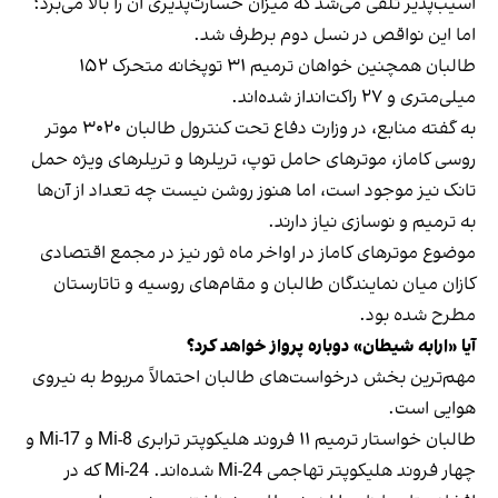
آسیب‌پذیر تلقی می‌شد که میزان خسارت‌پذیری آن را بالا می‌برد؛
اما این نواقص در نسل دوم برطرف شد.
طالبان همچنین خواهان ترمیم ۳۱ توپخانه متحرک ۱۵۲
میلی‌متری و ۲۷ راکت‌انداز شده‌اند.
به گفته منابع، در وزارت دفاع تحت کنترول طالبان ۳۰۲۰ موتر
روسی کاماز، موترهای حامل توپ، تریلرها و تریلرهای ویژه حمل
تانک نیز موجود است، اما هنوز روشن نیست چه تعداد از آن‌ها
به ترمیم و نوسازی نیاز دارند.
موضوع موترهای کاماز در اواخر ماه ثور نیز در مجمع اقتصادی
کازان میان نمایندگان طالبان و مقام‌های روسیه و تاتارستان
مطرح شده بود.
آیا «ارابه شیطان» دوباره پرواز خواهد کرد؟
مهم‌ترین بخش درخواست‌های طالبان احتمالاً مربوط به نیروی
هوایی است.
طالبان خواستار ترمیم ۱۱ فروند هلیکوپتر ترابری Mi-8 و Mi-17 و
چهار فروند هلیکوپتر تهاجمی Mi-24 شده‌اند. Mi-24 که در