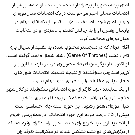
اندی بِرنام، شهردار پرطرفدار منچستر است. او ماه‌ها پیش از
انتخابات محلی اخیر می‌خواست در یک انتخابات میان‌دوره‌ای
وارد پارلمان شود. اما نخست‌وزیر از ترس اینکه آقای برنام در
پارلمان رهبری او را به چالش کشد، با نامزدی او در انتخابات
میان‌دوره‌ای مخالفت کرد.
آقای برنام که در منچستر محبوب شده، به تقلید از سریال بازی
تاج و تخت (Game Of Thrones)‌ «شاه شمال» لقب گرفته است.
او اکنون بار دیگر سودای نخست‌وزیری در سر دارد، اما این بار
کی‌یر استارمر، سرافکنده از نتیجه ضعیف انتخابات شوراهای
محلی، یارای مخالفت را با نامزدی اندی برنام ندارد.
او یک نماینده حزب کارگر از حوزه انتخاباتی میکرفیلد در کلان‌شهر
منچستر بزرگ را راضی کرده که کنار برود تا راه برای انتخابات
میان‌دوره‌ای هموار شود. این حوزه البته جای حساسی است.
بیش از ۶۵ درصد مردم این حوزه انتخاباتی در همه‌پرسی خروج
از اتحادیه اروپا، به خروج رای دادند. حزب راست‌گرای رفرم هم که
از برگزیتی‌های دوآتشه تشکیل شده، در میکرفیلد طرفداران