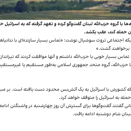
ا با گروه حزب‌الله لبنان گفت‌وگو کرده و تعهد گرفته که به اسرائیل حم
نان حمله کند، عقب بکشد.
 رئیس‌جمهور امریکا دوشنبه، ۱۱ جوزا در شبکه اجتماعی تروث سوشیال نوشت: «تماس بسیار ساز
، برخواهند گشت.»
، تماس بسیار خوبی با حزب‌الله داشتم و آنها موافقت کردند که تیراندا
با حزب‌الله، گروه متحد جمهوری اسلامی به‌طور مستقیم یا غیرمستقیم
نگتن روز دوشنبه ۱۲ جوزا اعلام کرد که کشورش با اسرائیل به یک آتش‌بس محدود دست یافت
 حمله به اسرائیل را متوقف خواهد کرد.
نی گفتند گفت‌وگوها برای گسترش آن روز چهارشنبه در واشنگتن ادامه 
لبنان شام دوشنبه ادامه یافت.