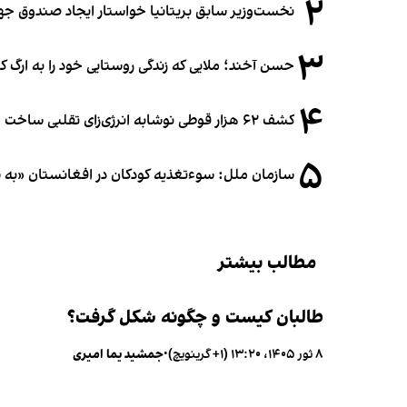
۲
نخست‌وزیر سابق بریتانیا خواستار ایجاد صندوق جه
۳
حسن آخند؛ ملایی که زندگی روستایی خود را به ارگ ک
۴
کشف ۶۲ هزار قوطی نوشابه انرژی‌زای تقلبی ساخت افغانستان در آلمان
۵
سازمان ملل: سوء‌تغذیه کودکان در افغانستان «به
مطالب بیشتر
طالبان کیست و چگونه شکل گرفت؟
۸ ثور ۱۴۰۵، ۱۳:۲۰ (‎+۱ گرینویچ)
•
جمشید یما امیری