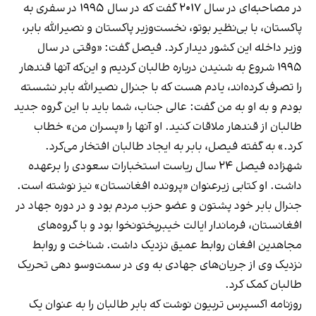
در مصاحبه‌ای در سال ۲۰۱۷ گفت که در سال ۱۹۹۵ در سفری به
پاکستان، با بی‌نظیر بوتو، نخست‌وزیر پاکستان و نصیرالله بابر،
وزیر داخله این کشور دیدار کرد. فیصل گفت: «وقتی در سال
۱۹۹۵ شروع به شنیدن درباره طالبان کردیم و این‌که آنها قندهار
را تصرف کرده‌اند، یادم هست که با جنرال نصیرالله بابر نشسته
بودم و به او به من گفت: عالی جناب، شما باید با این گروه جدید
طالبان از قندهار ملاقات کنید. او آنها را «پسران من» خطاب
کرد.» به گفته فیصل، بابر به ایجاد طالبان افتخار می‌کرد.
شهزاده فیصل ۲۴ سال ریاست استخبارات سعودی را برعهده
داشت. او کتابی زیرعنوان «پرونده افغانستان» نیز نوشته است.
جنرال بابر خود پشتون و عضو حزب مردم بود و در دوره جهاد در
افغانستان، فرماندار ایالت خیبرپختونخوا بود و با گروه‌های
مجاهدین افغان روابط عمیق نزدیک داشت. شناخت و روابط
نزدیک وی از جریان‌های جهادی به وی در سمت‌وسو دهی تحریک
طالبان کمک کرد.
روزنامه اکسپرس تربیون نوشت که بابر طالبان را به عنوان یک