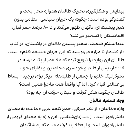
پیدایش و شکل‌گیری تحریک طالبان همواره محل بحث و
گفت‌وگو بوده است: چگونه یک جریان سیاسی–نظامی بدون
هیچ پیشینه‌ای، ناگهان ظهور می‌کند و تا ۸۰ درصد جغرافیای
افغانستان را تسخیر می‌کند؟
عبدالسلام ضعیف، سفیر پیشین طالبان در پاکستان، در کتاب
«از قندهار تا مزار» می‌نویسد که این جریان «نتیجه ظلم» است.
طالبان این روایت را ترویج کرده که ملا عمر از یک مدرسه در
قندهار، پس از ظلم و خودسری مجاهدین و بقایای حزب
دموکراتیک خلق، با جمعی از طلبه‌های دیگر برای برچیدن بساط
بی‌عدالتی قیام کرد. اما آیا واقعاً همه ماجرا همین است؟
طالبان چگونه شکل گرفت و مبنای حرکت آن چه بود؟
وجه تسمیه طالبان
واژه «طالبان» از نظر صرفی، جمع کلمه عربی «طالب» به‌معنای
دانش‌آموز است. از دید زبان‌شناسی، این واژه به معنای گروهی از
دانش‌آموزان است و از «طلاب» گرفته شده که به شاگردان