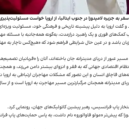
فر به جزیره لامپدوزا در جنوب ایتالیا، از اروپا خواست مسئولیت‌پذیر
 و گفت اروپا به دلیل پیشینه تاریخی و فرهنگی خود، مسئولیت ویژه‌ای د
یب کمک‌های فوری و یک راهبرد درازمدت، به‌گونه همه‌جانبه با مسئله مها
ان باشد و در عین حال شرایطی فراهم شود که «هیچ‌کس ناچار به مها
 مسیر عبور از دریای مدیترانه جان باخته‌اند، آنان را «قربانیان تصمی
ام اقتصادی جهانی که به فقر و انزوای بیشتر دامن می‌زند، و همچنان ت
ی قاچاق انسان و این تصور که مشکلات مهاجران ارتباطی به اروپا ندار
فتخار پاپ فرانسیس، رهبر پیشین کاتولیک‌های جهان، رونمایی کرد.
وزا که پیش‌تر «مولو فاوالورو» نام داشت، به پاس حمایت‌های پاپ فر