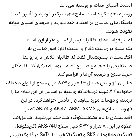
امنیت آسیای میانه و روسیه می‌داند.
روسیه تعهد کرده است سلاح‌های سبک را ترمیم و تأمین کند تا
پاسگاه‌های طالبان در امتداد خط دیورند و مرزهای آسیای میانه
تقویت شوند.
اما درخواست‌های طالبان بسیار گسترده‌تر از این است.
یک منبع در ریاست دفاع و امنیت اداره امور طالبان به
افغانستان اینترنشنال گفت که طالبان تلاش دارد روابط
مستقیمی با مجتمع صنایع نظامی روسیه برقرار کند تا امکان
خرید سلاح و ترمیم آن‌ها را فراهم کند.
طالبان فهرستی شامل ۱۴ هزار و ۸۰۳ میل سلاح از انواع مختلف
خانواده AK تهیه کرده‌اند که روسیه بر اساس آن این سلاح‌ها را
ترمیم و مهمات مورد نیازشان را تأمین خواهد کرد. در این
فهرست سلاح‌های AK-47، AKM، AKMS و AK-74 که در
افغانستان با نام «کلاشینکوف» شناخته می‌شوند، شامل‌اند.
علاوه بر این، ۸ هزار و ۶۳۲ میل سلاح AKS-74U (کرینکوف)،
تفنگ نیمه‌اتومات SKS و تفنگ تک‌تیرانداز SVD دراگانوف نیز در