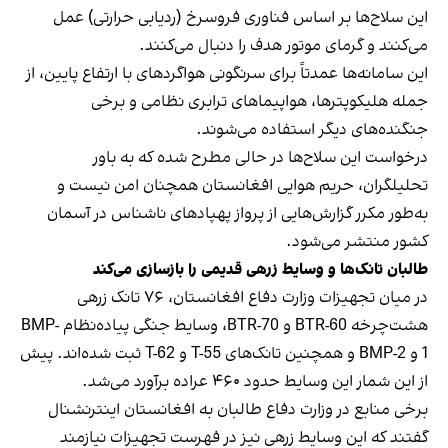
این سلاح‌ها بر اساس فناوری فروسرخ (ردیابی حرارتی) عمل
می‌کنند و گرمای موتور هدف را دنبال می‌کنند.
این سامانه‌ها عمدتاً برای سرنگونی هواگردهای با ارتفاع پایین، از
جمله هلیکوپترها، هواپیماهای ترابری نظامی و برخی
جنگنده‌های دیگر استفاده می‌شوند.
درخواست این سلاح‌ها در حالی مطرح شده که به باور
تحلیلگران، حریم هوایی افغانستان همچنان امن نیست و
به‌طور مکرر گزارش‌هایی از پرواز پهپادهای ناشناس در آسمان
کشور منتشر می‌شود.
طالبان تانک‌ها و وسایط زرهی قدیمی را بازسازی می‌کند
در میان تجهیزات وزارت دفاع افغانستان، ۷۶ تانک زرهی
هشت‌چرخه BTR-60 و BTR-70، وسایط جنگی پیاده‌نظام BMP-
1 و BMP-2 و همچنین تانک‌های T-55 و T-62 ثبت شده‌اند. پیش
از این شمار این وسایط حدود ۴۶۰ عراده برآورد می‌شد.
برخی منابع در وزارت دفاع طالبان به افغانستان اینترنشنال
گفتند که این وسایط زرهی نیز در فهرست تجهیزات نیازمند