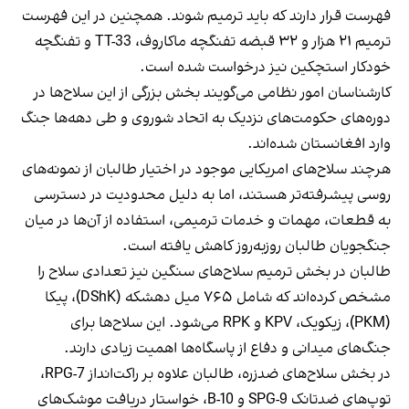
فهرست قرار دارند که باید ترمیم شوند. همچنین در این فهرست
ترمیم ۲۱ هزار و ۳۲ قبضه تفنگچه ماکاروف، TT-33 و تفنگچه
خودکار استچکین نیز درخواست شده است.
کارشناسان امور نظامی می‌گویند بخش بزرگی از این سلاح‌ها در
دوره‌های حکومت‌های نزدیک به اتحاد شوروی و طی دهه‌ها جنگ
وارد افغانستان شده‌اند.
هرچند سلاح‌های امریکایی موجود در اختیار طالبان از نمونه‌های
روسی پیشرفته‌تر هستند، اما به دلیل محدودیت در دسترسی
به قطعات، مهمات و خدمات ترمیمی، استفاده از آن‌ها در میان
جنگجویان طالبان روزبه‌روز کاهش یافته است.
طالبان در بخش ترمیم سلاح‌های سنگین نیز تعدادی سلاح را
مشخص کرده‌اند که شامل ۷۶۵ میل دهشکه (DShK)، پیکا
(PKM)، زیکویک، KPV و RPK می‌شود. این سلاح‌ها برای
جنگ‌های میدانی و دفاع از پاسگاه‌ها اهمیت زیادی دارند.
در بخش سلاح‌های ضدزره، طالبان علاوه بر راکت‌انداز RPG-7،
توپ‌های ضدتانک SPG-9 و B-10، خواستار دریافت موشک‌های