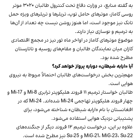
به گفته منابع، در وزارت دفاع تحت کنترول طالبان ۳۰۲۰ موتر
روسی کاماز، موترهای حامل توپ، تریلرها و تریلرهای ویژه حمل
تانک نیز موجود است، اما هنوز روشن نیست چه تعداد از آن‌ها
به ترمیم و نوسازی نیاز دارند.
موضوع موترهای کاماز در اواخر ماه ثور نیز در مجمع اقتصادی
کازان میان نمایندگان طالبان و مقام‌های روسیه و تاتارستان
مطرح شده بود.
آیا «ارابه شیطان» دوباره پرواز خواهد کرد؟
مهم‌ترین بخش درخواست‌های طالبان احتمالاً مربوط به نیروی
هوایی است.
طالبان خواستار ترمیم ۱۱ فروند هلیکوپتر ترابری Mi-8 و Mi-17 و
چهار فروند هلیکوپتر تهاجمی Mi-24 شده‌اند. Mi-24 که در
افغانستان با نام «ارابه شیطان» شناخته می‌شود، برای
پشتیبانی نزدیک هوایی استفاده می‌شود.
علاوه بر این، درخواست ترمیم ۱۲ فروند دیگر از جنگنده‌های
MiG-21، MiG-23، Su-22 و Su-25 نیز مطرح شده است.