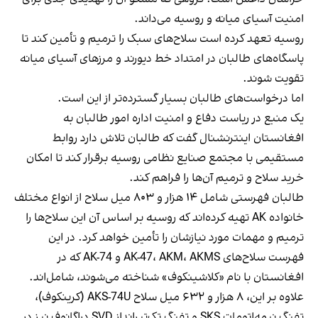
امنیت آسیای میانه و روسیه می‌داند.
روسیه تعهد کرده است سلاح‌های سبک را ترمیم و تأمین کند تا
پاسگاه‌های طالبان در امتداد خط دیورند و مرزهای آسیای میانه
تقویت شوند.
اما درخواست‌های طالبان بسیار گسترده‌تر از این است.
یک منبع در ریاست دفاع و امنیت اداره امور طالبان به
افغانستان اینترنشنال گفت که طالبان تلاش دارد روابط
مستقیمی با مجتمع صنایع نظامی روسیه برقرار کند تا امکان
خرید سلاح و ترمیم آن‌ها را فراهم کند.
طالبان فهرستی شامل ۱۴ هزار و ۸۰۳ میل سلاح از انواع مختلف
خانواده AK تهیه کرده‌اند که روسیه بر اساس آن این سلاح‌ها را
ترمیم و مهمات مورد نیازشان را تأمین خواهد کرد. در این
فهرست سلاح‌های AK-47، AKM، AKMS و AK-74 که در
افغانستان با نام «کلاشینکوف» شناخته می‌شوند، شامل‌اند.
علاوه بر این، ۸ هزار و ۶۳۲ میل سلاح AKS-74U (کرینکوف)،
تفنگ نیمه‌اتومات SKS و تفنگ تک‌تیرانداز SVD دراگانوف نیز در