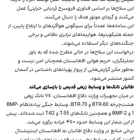
این سلاح‌ها بر اساس فناوری فروسرخ (ردیابی حرارتی) عمل
می‌کنند و گرمای موتور هدف را دنبال می‌کنند.
این سامانه‌ها عمدتاً برای سرنگونی هواگردهای با ارتفاع پایین، از
جمله هلیکوپترها، هواپیماهای ترابری نظامی و برخی
جنگنده‌های دیگر استفاده می‌شوند.
درخواست این سلاح‌ها در حالی مطرح شده که به باور
تحلیلگران، حریم هوایی افغانستان همچنان امن نیست و
به‌طور مکرر گزارش‌هایی از پرواز پهپادهای ناشناس در آسمان
کشور منتشر می‌شود.
طالبان تانک‌ها و وسایط زرهی قدیمی را بازسازی می‌کند
در میان تجهیزات وزارت دفاع افغانستان، ۷۶ تانک زرهی
هشت‌چرخه BTR-60 و BTR-70، وسایط جنگی پیاده‌نظام BMP-
1 و BMP-2 و همچنین تانک‌های T-55 و T-62 ثبت شده‌اند. پیش
از این شمار این وسایط حدود ۴۶۰ عراده برآورد می‌شد.
برخی منابع در وزارت دفاع طالبان به افغانستان اینترنشنال
گفتند که این وسایط زرهی نیز در فهرست تجهیزات نیازمند