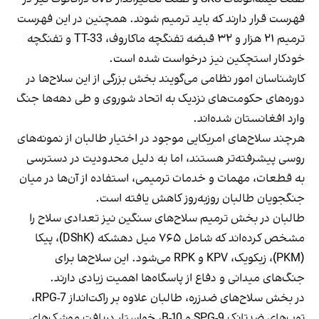
فهرست قرار دارند که باید ترمیم شوند. همچنین در این فهرست
ترمیم ۲۱ هزار و ۳۲ قبضه تفنگچه ماکاروف، TT-33 و تفنگچه
خودکار استچکین نیز درخواست شده است.
کارشناسان امور نظامی می‌گویند بخش بزرگی از این سلاح‌ها در
دوره‌های حکومت‌های نزدیک به اتحاد شوروی و طی دهه‌ها جنگ
وارد افغانستان شده‌اند.
هرچند سلاح‌های امریکایی موجود در اختیار طالبان از نمونه‌های
روسی پیشرفته‌تر هستند، اما به دلیل محدودیت در دسترسی
به قطعات، مهمات و خدمات ترمیمی، استفاده از آن‌ها در میان
جنگجویان طالبان روزبه‌روز کاهش یافته است.
طالبان در بخش ترمیم سلاح‌های سنگین نیز تعدادی سلاح را
مشخص کرده‌اند که شامل ۷۶۵ میل دهشکه (DShK)، پیکا
(PKM)، زیکویک، KPV و RPK می‌شود. این سلاح‌ها برای
جنگ‌های میدانی و دفاع از پاسگاه‌ها اهمیت زیادی دارند.
در بخش سلاح‌های ضدزره، طالبان علاوه بر راکت‌انداز RPG-7،
توپ‌های ضدتانک SPG-9 و B-10، خواستار دریافت موشک‌های