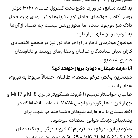
به گفته منابع، در وزارت دفاع تحت کنترول طالبان ۳۰۲۰ موتر
روسی کاماز، موترهای حامل توپ، تریلرها و تریلرهای ویژه حمل
تانک نیز موجود است، اما هنوز روشن نیست چه تعداد از آن‌ها
به ترمیم و نوسازی نیاز دارند.
موضوع موترهای کاماز در اواخر ماه ثور نیز در مجمع اقتصادی
کازان میان نمایندگان طالبان و مقام‌های روسیه و تاتارستان
مطرح شده بود.
آیا «ارابه شیطان» دوباره پرواز خواهد کرد؟
مهم‌ترین بخش درخواست‌های طالبان احتمالاً مربوط به نیروی
هوایی است.
طالبان خواستار ترمیم ۱۱ فروند هلیکوپتر ترابری Mi-8 و Mi-17 و
چهار فروند هلیکوپتر تهاجمی Mi-24 شده‌اند. Mi-24 که در
افغانستان با نام «ارابه شیطان» شناخته می‌شود، برای
پشتیبانی نزدیک هوایی استفاده می‌شود.
علاوه بر این، درخواست ترمیم ۱۲ فروند دیگر از جنگنده‌های
MiG-21، MiG-23، Su-22 و Su-25 نیز مطرح شده است.