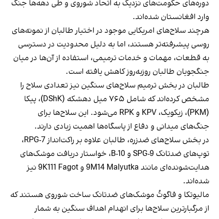
دوره‌های حکومت‌های نزدیک به اتحاد شوروی و طی دهه‌ها جنگ
وارد افغانستان شده‌اند.
هرچند سلاح‌های امریکایی موجود در اختیار طالبان از نمونه‌های
روسی پیشرفته‌تر هستند، اما به دلیل محدودیت در دسترسی
به قطعات، مهمات و خدمات ترمیمی، استفاده از آن‌ها در میان
جنگجویان طالبان روزبه‌روز کاهش یافته است.
طالبان در بخش ترمیم سلاح‌های سنگین نیز تعدادی سلاح را
مشخص کرده‌اند که شامل ۷۶۵ میل دهشکه (DShK)، پیکا
(PKM)، زیکویک، KPV و RPK می‌شود. این سلاح‌ها برای
جنگ‌های میدانی و دفاع از پاسگاه‌ها اهمیت زیادی دارند.
در بخش سلاح‌های ضدزره، طالبان علاوه بر راکت‌انداز RPG-7،
توپ‌های ضدتانک SPG-9 و B-10، خواستار دریافت موشک‌های
هدایت‌شونده‌ای مانند 9M14 Malyutka و 9K111 Fagot نیز
شده‌اند.
مالیوتکا و فاگوتُ موشک‌های ضدتانک ساخت شوروی هستند که
از مرگبارترین سلاح‌ها برای انهدام اهداف سنگین به شمار