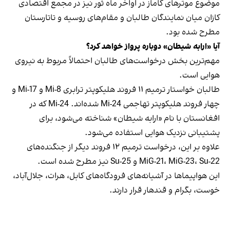
موضوع موترهای کاماز در اواخر ماه ثور نیز در مجمع اقتصادی
کازان میان نمایندگان طالبان و مقام‌های روسیه و تاتارستان
مطرح شده بود.
آیا «ارابه شیطان» دوباره پرواز خواهد کرد؟
مهم‌ترین بخش درخواست‌های طالبان احتمالاً مربوط به نیروی
هوایی است.
طالبان خواستار ترمیم ۱۱ فروند هلیکوپتر ترابری Mi-8 و Mi-17 و
چهار فروند هلیکوپتر تهاجمی Mi-24 شده‌اند. Mi-24 که در
افغانستان با نام «ارابه شیطان» شناخته می‌شود، برای
پشتیبانی نزدیک هوایی استفاده می‌شود.
علاوه بر این، درخواست ترمیم ۱۲ فروند دیگر از جنگنده‌های
MiG-21، MiG-23، Su-22 و Su-25 نیز مطرح شده است.
این هواپیماها در آشیانه‌های فرودگاه‌های کابل، هرات، جلال‌آباد،
خوست، بگرام و قندهار قرار دارند.