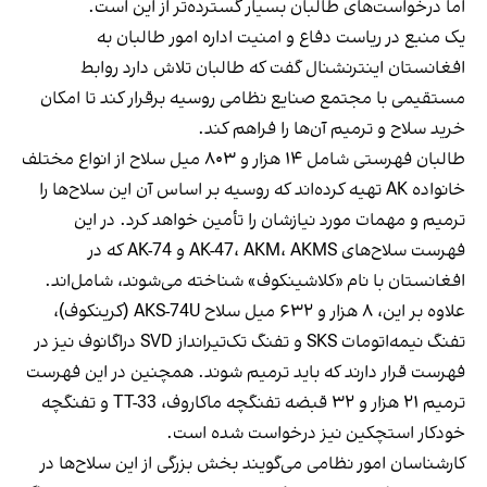
اما درخواست‌های طالبان بسیار گسترده‌تر از این است.
یک منبع در ریاست دفاع و امنیت اداره امور طالبان به
افغانستان اینترنشنال گفت که طالبان تلاش دارد روابط
مستقیمی با مجتمع صنایع نظامی روسیه برقرار کند تا امکان
خرید سلاح و ترمیم آن‌ها را فراهم کند.
طالبان فهرستی شامل ۱۴ هزار و ۸۰۳ میل سلاح از انواع مختلف
خانواده AK تهیه کرده‌اند که روسیه بر اساس آن این سلاح‌ها را
ترمیم و مهمات مورد نیازشان را تأمین خواهد کرد. در این
فهرست سلاح‌های AK-47، AKM، AKMS و AK-74 که در
افغانستان با نام «کلاشینکوف» شناخته می‌شوند، شامل‌اند.
علاوه بر این، ۸ هزار و ۶۳۲ میل سلاح AKS-74U (کرینکوف)،
تفنگ نیمه‌اتومات SKS و تفنگ تک‌تیرانداز SVD دراگانوف نیز در
فهرست قرار دارند که باید ترمیم شوند. همچنین در این فهرست
ترمیم ۲۱ هزار و ۳۲ قبضه تفنگچه ماکاروف، TT-33 و تفنگچه
خودکار استچکین نیز درخواست شده است.
کارشناسان امور نظامی می‌گویند بخش بزرگی از این سلاح‌ها در