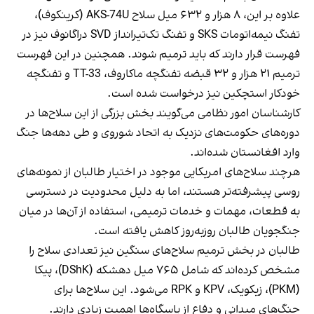
علاوه بر این، ۸ هزار و ۶۳۲ میل سلاح AKS-74U (کرینکوف)،
تفنگ نیمه‌اتومات SKS و تفنگ تک‌تیرانداز SVD دراگانوف نیز در
فهرست قرار دارند که باید ترمیم شوند. همچنین در این فهرست
ترمیم ۲۱ هزار و ۳۲ قبضه تفنگچه ماکاروف، TT-33 و تفنگچه
خودکار استچکین نیز درخواست شده است.
کارشناسان امور نظامی می‌گویند بخش بزرگی از این سلاح‌ها در
دوره‌های حکومت‌های نزدیک به اتحاد شوروی و طی دهه‌ها جنگ
وارد افغانستان شده‌اند.
هرچند سلاح‌های امریکایی موجود در اختیار طالبان از نمونه‌های
روسی پیشرفته‌تر هستند، اما به دلیل محدودیت در دسترسی
به قطعات، مهمات و خدمات ترمیمی، استفاده از آن‌ها در میان
جنگجویان طالبان روزبه‌روز کاهش یافته است.
طالبان در بخش ترمیم سلاح‌های سنگین نیز تعدادی سلاح را
مشخص کرده‌اند که شامل ۷۶۵ میل دهشکه (DShK)، پیکا
(PKM)، زیکویک، KPV و RPK می‌شود. این سلاح‌ها برای
جنگ‌های میدانی و دفاع از پاسگاه‌ها اهمیت زیادی دارند.