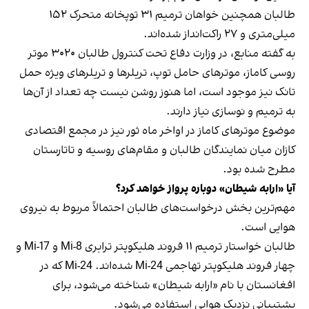
طالبان همچنین خواهان ترمیم ۳۱ توپخانه متحرک ۱۵۲
میلی‌متری و ۲۷ راکت‌انداز شده‌اند.
به گفته منابع، در وزارت دفاع تحت کنترول طالبان ۳۰۲۰ موتر
روسی کاماز، موترهای حامل توپ، تریلرها و تریلرهای ویژه حمل
تانک نیز موجود است، اما هنوز روشن نیست چه تعداد از آن‌ها
به ترمیم و نوسازی نیاز دارند.
موضوع موترهای کاماز در اواخر ماه ثور نیز در مجمع اقتصادی
کازان میان نمایندگان طالبان و مقام‌های روسیه و تاتارستان
مطرح شده بود.
آیا «ارابه شیطان» دوباره پرواز خواهد کرد؟
مهم‌ترین بخش درخواست‌های طالبان احتمالاً مربوط به نیروی
هوایی است.
طالبان خواستار ترمیم ۱۱ فروند هلیکوپتر ترابری Mi-8 و Mi-17 و
چهار فروند هلیکوپتر تهاجمی Mi-24 شده‌اند. Mi-24 که در
افغانستان با نام «ارابه شیطان» شناخته می‌شود، برای
پشتیبانی نزدیک هوایی استفاده می‌شود.