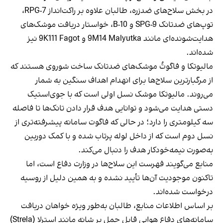
در بخش سلاح‌های ضدزره، طالبان علاوه بر راکت‌انداز RPG-7،
توپ‌های ضدتانک SPG-9 و B-10، خواستار دریافت موشک‌های
هدایت‌شونده‌ای مانند 9M14 Malyutka و 9K111 Fagot نیز
شده‌اند.
مالیوتکا و فاگوتُ موشک‌های ضدتانک ساخت شوروی هستند که
از مرگبارترین سلاح‌ها برای انهدام اهداف سنگین به شمار
می‌روند. مالیوتکا موشک نسل اولی است که با جوی‌استیک
دستی هدایت می‌شود و توانایی هدف قرار دادن تانک‌ها تا فاصله
سه کیلومتری را دارد؛ در حالی که فاگوت سامانه پیشرفته‌تری از
نسل دوم است که از داخل لوله پرتاب شده و با کمک دوربین
به‌صورت نیمه‌خودکار هدف را دنبال می‌کند.
منابع می‌گویند فهرست این سلاح‌ها در وزارت دفاع است، اما
تاکنون موجودیت آن‌ها تأیید نشده و به همین دلیل از روسیه
درخواست شده‌اند.
بر اساس اطلاعات منابع، طالبان به‌طور ویژه خواهان دریافت
سامانه‌های دفاع هوایی قابل حمل بر شانه مانند استرلا (Strela)