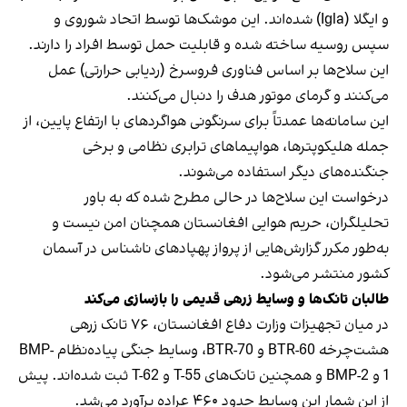
و ایگلا (Igla) شده‌اند. این موشک‌ها توسط اتحاد شوروی و
سپس روسیه ساخته شده و قابلیت حمل توسط افراد را دارند.
این سلاح‌ها بر اساس فناوری فروسرخ (ردیابی حرارتی) عمل
می‌کنند و گرمای موتور هدف را دنبال می‌کنند.
این سامانه‌ها عمدتاً برای سرنگونی هواگردهای با ارتفاع پایین، از
جمله هلیکوپترها، هواپیماهای ترابری نظامی و برخی
جنگنده‌های دیگر استفاده می‌شوند.
درخواست این سلاح‌ها در حالی مطرح شده که به باور
تحلیلگران، حریم هوایی افغانستان همچنان امن نیست و
به‌طور مکرر گزارش‌هایی از پرواز پهپادهای ناشناس در آسمان
کشور منتشر می‌شود.
طالبان تانک‌ها و وسایط زرهی قدیمی را بازسازی می‌کند
در میان تجهیزات وزارت دفاع افغانستان، ۷۶ تانک زرهی
هشت‌چرخه BTR-60 و BTR-70، وسایط جنگی پیاده‌نظام BMP-
1 و BMP-2 و همچنین تانک‌های T-55 و T-62 ثبت شده‌اند. پیش
از این شمار این وسایط حدود ۴۶۰ عراده برآورد می‌شد.