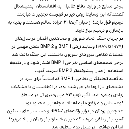
برخی منابع در وزارت دفاع طالبان به افغانستان اینترنشنال
گفتند که این وسایط زرهی نیز در فهرست تجهیزات نیازمند
ترمیم قرار دارند؛ از میان آن‌ها ۲۱ عراده سالم هستند و بقیه به
بازسازی و ترمیم نیاز دارند.
در جریان جنگ اتحاد شوروی و مجاهدین افغان در سال‌های
(۱۹۷۹ تا ۱۹۸۹) وسایط زرهی BMP-1 و BMP-2 نقش مهمی در
عملیات نظامی نیروهای شوروی داشتند. این جنگ باعث شد
برخی ضعف‌های اساسی طراحی BMP-1 آشکار شود و در نتیجه
استفاده از مدل پیشرفته‌تر BMP-2 سرعت گیرد.
به گفته تحلیلگران نظامی، BMP-1 که اساساً برای نبرد در
دشت‌های باز اروپا طراحی شده بود، در افغانستان با مشکلات
زیادی روبه‌رو شد. تأثیر توپ ۷۳ میلی‌متری آن در مناطق
کوهستانی و مرتفع علیه اهداف مجاهدین محدود بود.
همچنین زره آن در برابر راکت‌های RPG-7 و مسلسل‌های سنگین
آسیب‌پذیر تلقی می‌شد که میزان خسارت‌پذیری آن را بالا می‌برد؛
اما این نواقص در نسل دوم برطرف شد.