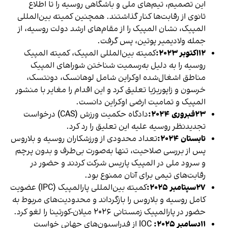
این تصمیم، تیم‌های ملی و باشگاهی روسیه را تا اطلاع
ثانوی از رقابت‌ها کنار گذاشتند. همچنین کمیته بین‌المللی
المپیک، نشان المپیک را از مقام‌های ارشد دولت روسیه، از
جمله ولادیمیر پوتین، پس گرفت.
۱۲اکتوبر ۲۰۲۳:
کمیته بین‌المللی المپیک، کمیته المپیک
روسیه را به دلیل به‌رسمیت شناختن شوراهای المپیک
مناطق اشغال‌شده اوکراین شامل لوهانسک، دونتسک،
خرسون و زاپوریژیا تعلیق کرد و این اقدام را مغایر با منشور
المپیک و تمامیت ارضی اوکراین دانست.
۲۳فبروری ۲۰۲۴:
دادگاه حکمیت ورزش (CAS) درخواست
تجدیدنظر روسیه علیه این تعلیق را رد کرد.
تابستان ۲۰۲۴:
تعداد محدودی از ورزشکاران روسیه و بلاروس
پس از بررسی صلاحیت، تنها به‌صورت بی‌طرف و بدون پرچم
و سرود ملی در المپیک پاریس شرکت کردند و حضور در
رقابت‌های تیمی برای آنان ممنوع بود.
۲۷سپتامبر ۲۰۲۵:
کمیته بین‌المللی پارالمپیک (IPC) عضویت
کامل روسیه و بلاروس را بازگرداند و محدودیت‌های مربوط به
حضور در پارالمپیک زمستانی ۲۰۲۶ میلان-کورتینا را لغو کرد.
۱۱دسامبر ۲۰۲۵:
IOC از فدراسیون‌های جهانی خواست