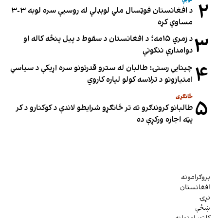
۲
د افغانستان فوټسال ملي لوبډلې له روسیې سره لوبه ۳-۳
مساوي کړه
۳
د زمري ۱۵مه؛ د افغانستان د سقوط د پیل پنځه کاله او
دوامدارې ننګونې
۴
چینایي رسنۍ: طالبان له سترو قدرتونو سره اړیکې د سیاسي
امتیازونو د ترلاسه کولو لپاره کاروي
ځانګړی
۵
طالبانو کروندګرو ته تر ځانګړو شرایطو لاندې د کوکنارو د کر
پټه اجازه ورکړې ده
پروګرامونه
افغانستان
نړۍ
ښځې