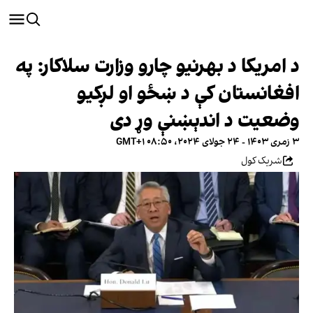
د امریکا د بهرنیو چارو وزارت سلاکار: په
افغانستان کې د ښځو او لږکیو
وضعیت د اندېښنې وړ دی
۳ زمری ۱۴۰۳ - ۲۴ جولای ۲۰۲۴، ۰۸:۵۰ GMT+۱
شریک کول