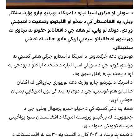
د سوېلي او مرکزي اسیا لپاره د امریکا د بهرنیو چارو وزارت سلاکار
ویلي، په افغانستان کې د ښځو او اقلیتونو وضعیت د اندېښنې
وړ دی. ډونلډ لو وایي، تر هغه چې د افغانانو حقونو ته درناوی نه
وي شوی له طالبانو سره یې اړیکې عادي حالت ته نه شي
ستنېدلای.
نوموړي دغه څرګندونې د امریکا د استازو جرګې هغې کمیټې ته
وړاندې کړې، چې د سوېلي اسیا لپاره د متحده ایالاتو د بودجې په
اړه د بحث لپاره رابلل شوې وه.
د امریکا د بهرنیو چارو وزارت دغه لوړپوړي چارواکي له افغان
طالبانو هم غوښتي، چې د دوی په بند کې ټول امریکايي بندیان
خوشې کړي.
هغه په دغې کمیټه کې د خپلو خبرو پرمهال ویلي، چې د
جمهوریت له پرځېدو وروسته امریکا د افغانستان سره یواځینی
مرسته کوونکی هېواد دی.
د هغه په وینا، د ۲۰۲۱ کال د اګست په ۳۰مه له افغانستانه د