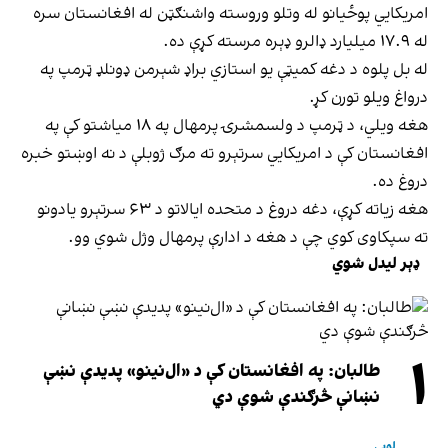
امریکايي پوځيانو له وتلو وروسته واشنګټن له افغانستان سره
له ۱۷.۹ میلیارد ډالرو ډېره مرسته کړې ده.
له بل پلوه د دغه کمیټې یو استازي براډ شېرمن ډونلډ ټرمپ په
درواغ ویلو تورن کړ.
هغه ویلي، د ټرمپ د ولسمشرۍ پرمهال په ۱۸ میاشتو کې په
افغانستان کې د امریکایي سرتېرو ته مرګ ژوبلې د نه اوښتو خبره
دروغ ده.
هغه زیاته کړې، دغه دروغ د متحده ایالاتو د ۶۳ سرتېرو یادونو
ته سپکاوی کوي چې د هغه د ادارې پرمهال وژل شوي وو.
ډېر لیدل شوي
۱
طالبان: په افغانستان کې د «ال‌نینو» پدیدې نښې
نښانې څرګندې شوې دي
لوبې