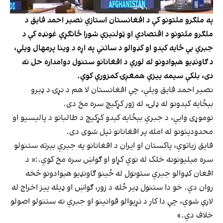
په ملګرو ملتونو کې د افغانستان استازي نصیر احمد فایق د
ملګرو ملتونو د اقتصادي او ټولنیزې شورا ځانګړې غونډه کې د
جبري بې ځایه کېدو او کډوالو د ساتنې په اړه د وینا پرمهال ویلي،
د ګاونډيو هېوادونو له لوري د افغانانو ستنول دوامداره حل نه
دی، بلکې سیمه ییزې همغږۍ کمزورې کوي.
نصیر احمد فایق ویلي، چې افغانستان لا هم د نړۍ د ډیرو
بېځایه کېدونو له ډلۍ، له ژور کړکیچ سره مخ دی.
نوموړی وايي، د جبري بېځایه کېدو کړکیچ د طالبانو د پالیسیو او
محدودیتونو له امله پر افغانانو تپل شوی دی.
فایق زیاتوي، پاکستان او ایران د افغانانو په جبري بېرته ستنولو
سره مېلیونونه خلک له نوي کړاو او ګواښ سره مخ کوي.:« د
افغان کډوالو جبري ستونول له ځینو ګاونډیو هېوادونو څخه
روان دي. خو دا ستنول ډير ځله د زور، ګواښ او ډيله ییز اخراج له
لارې شوي، چې دا کار د نړیوالو قوانینو او جبري نه ستنولو اصولو
خلاف دي.»