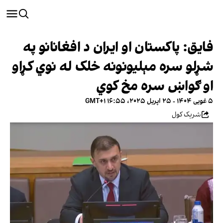
فایق: پاکستان او ایران د افغانانو په
شړلو سره مېلیونونه خلک له نوي کړاو
او ګواښ سره مخ کوي
۵ غویی ۱۴۰۴ - ۲۵ اپریل ۲۰۲۵، ۱۶:۵۵ GMT+۱
شریک کول