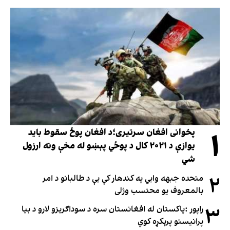
۱
پخوانی افغان سرتیری؛د افغان پوځ سقوط باید
یوازې د ۲۰۲۱ کال د پوځي پېښو له مخې ونه ارزول
شي
۲
متحده جبهه وايي په کندهار کې یې د طالبانو د امر
بالمعروف یو محتسب وژلی
۳
راپور :پاکستان له افغانستان سره د سوداګریزو لارو د بیا
پرانیستو پرېکړه کوي