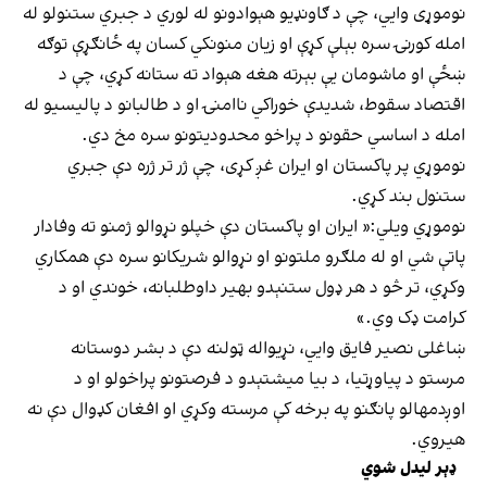
نوموړی وايي، چې د ګاونډیو هېوادونو له لوري د جبري ستنولو له
امله کورنۍ سره بېلې کړې او زیان منونکي کسان په ځانګړې توګه
ښځې او ماشومان یې بېرته هغه هېواد ته ستانه کړي، چې د
اقتصاد سقوط، شدیدې خوراکي ناامنۍ او د طالبانو د پالیسیو له
امله د اساسي حقونو د پراخو محدودیتونو سره مخ دي.
نوموړي پر پاکستان او ایران غږ کړی، چې ژر تر ژره دې جبري
ستنول بند کړي.
نوموړي ویلي:« ایران او پاکستان دې خپلو نړوالو ژمنو ته وفادار
پاتې شي او له ملګرو ملتونو او نړوالو شریکانو سره دې همکاري
وکړي، تر څو د هر ډول ستنېدو بهیر داوطلبانه، خوندي او د
کرامت ډک وي.»
ښاغلی نصیر فایق وايي، نړیواله ټولنه دې د بشر دوستانه
مرستو د پیاوړتیا، د بیا میشتېدو د فرصتونو پراخولو او د
اوږدمهالو پانګنو په برخه کې مرسته وکړي او افغان کډوال دې نه
هیروي.
ډېر لیدل شوي