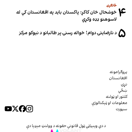
ځانګړی
۴
خوشحال خان کاکړ: پاکستان بايد په افغانستان کې له
لاسوهنو ډډه وکړي
۵
د نارضایتۍ دوام؛ خواله رسنۍ پر طالبانو د نیوکو مرکز
پروګرامونه
افغانستان
نړۍ
ښځې
کلتور او ټولنه
معلومات او ټېکنالوژي
سپورت
د دې وېبپاڼې ټول قانوني حقونه د وولنټ میډیا دي