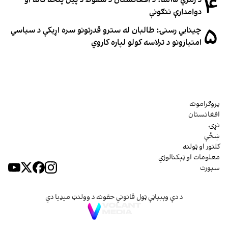
۴
دوامدارې ننګونې
۵
چینایي رسنۍ: طالبان له سترو قدرتونو سره اړیکې د سیاسي
امتیازونو د ترلاسه کولو لپاره کاروي
پروګرامونه
افغانستان
نړۍ
ښځې
کلتور او ټولنه
معلومات او ټېکنالوژي
سپورت
د دې وېبپاڼې ټول قانوني حقونه د وولنټ میډیا دي