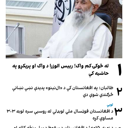
۱
له څوکۍ کم واک؛ رییس الوزرا د واک او پرېکړو په
حاشیه کې
۲
طالبان: په افغانستان کې د «ال‌نینو» پدیدې نښې نښانې
څرګندې شوې دي
لوبې
۳
د افغانستان فوټسال ملي لوبډلې له روسیې سره لوبه ۳-۳
مساوي کړه
د زمري ۱۵مه؛ د افغانستان د سقوط د پیل پنځه کاله او