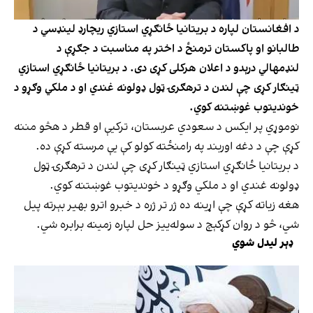
د افغانستان لپاره د بریتانیا ځانګړي استازي ریچارډ لینډسي د
طالبانو او پاکستان ترمنځ د اختر په مناسبت د جګړې د
لنډمهالي درېدو د اعلان هرکلی کړی دی. د بریتانیا ځانګړي استازي
ټینګار کړی چې لندن د ترهګرۍ ټول ډولونه غندي او د ملکي وګړو د
خوندیتوب غوښتنه کوي.
نوموړي پر ایکس د سعودي عربستان، ترکیې او قطر د هڅو مننه
کړې چې د دغه اوربند په رامنځته کولو کې یې مرسته کړې ده.
د بریتانیا ځانګړي استازي ټینګار کړی چې لندن د ترهګرۍ ټول
ډولونه غندي او د ملکي وګړو د خوندیتوب غوښتنه کوي.
هغه زیاته کړې چې اړینه ده ژر تر ژره د خبرو اترو بهیر بېرته پیل
شي، څو د روان کړکېچ د سوله‌ییز حل لپاره زمینه برابره شي.
ډېر لیدل شوي