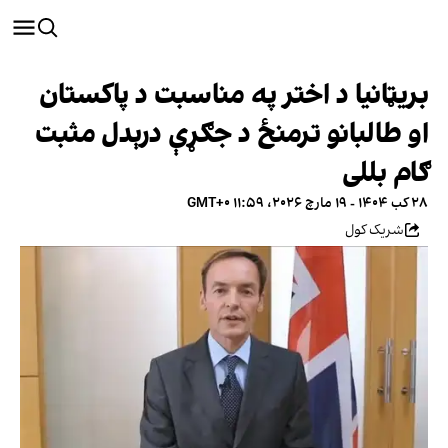
بریټانیا د اختر په مناسبت د پاکستان
او طالبانو ترمنځ د جګړې درېدل مثبت
ګام بللی
۲۸ کب ۱۴۰۴ - ۱۹ مارچ ۲۰۲۶، ۱۱:۵۹ GMT+۰
شریک کول