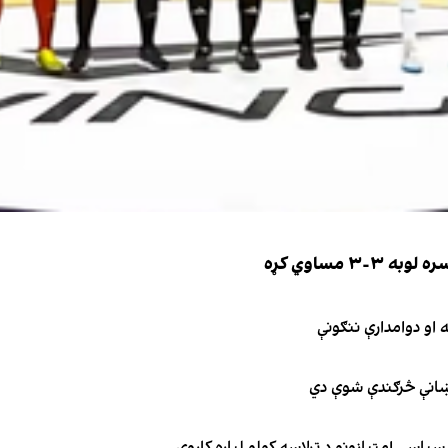
 مساوي کړه
نښانې څرګندې شوې دي