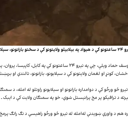
د طالبانو د پېښو پر وړاندې د مبارزې ادارې ویاند محمد یوسف حماد ویلي، چ
تېرو څو ورځو کې د دوامداره بارانونو او سېلابونو راوتلو له امله، د سمن
ېرته د ترافیکو پر مخ پرانېستل شوې، خو په سمنګان ولایت کې د ایبک ـ ر
ره هم د واورې ښویدنې له‌امله له تېرو څو ورځو راهیسې د تګ راتګ پرمخ 