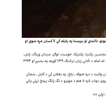
د طالبانو د پېښو پر وړاندې د مبارزې ادارې ویلي، چې په تېرو ۲۴ ساعتونو کې د هېواد په بېلابېلو ولایتونو کې د سختو بارانونو، سېلابونو، تالندې او برېښنا په پایله کې ۶ کسان مړه شوي او
ې په تېرو ۲۴ ساعتونو کې په کابل، کاپیسا، پروان، پنجشیر، پکتیا، پکتیکا، خوست، لوګر، میدان وردګ، زابل،
ارزګان، غور، بادغیس، سمنګان، سرپل، فاریاب، بغلان، بدخشان، کونړ او لغمان ولایتونو کې د سېلابونو، بارانونو، تالندې او برېښنا له امله د ځاني زیان ترڅنګ ۱۳۹ کورنه په بشپړ او ۳۹۴
ګان ولایت د دره صوف ـ بلخ، په بغلان کې د کابل ـ شمال
وی دواب لاره لا هم د موټرو د تګ راتګ پرمخ تړلې پاتې
تړلي ده.