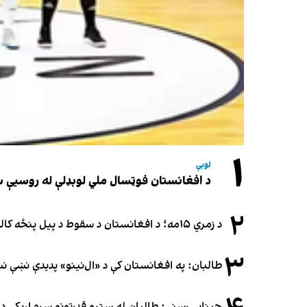
۱
لوبې
د افغانستان فوټسال ملي لوبډلې له روسیې سره لوبه ۳-۳
۲
د زمري ۱۵مه؛ د افغانستان د سقوط د پیل پنځه کاله او دوامدارې ننګونې
۳
طالبان: په افغانستان کې د «ال‌نینو» پدیدې نښې 