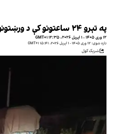
په تېرو ۲۴ ساعتونو کې د ورښتونو او سېلابونو په پایله کې ۶ کسان مړه او ۱۷ نور ټپیان شوي
۱۲ وری ۱۴۰۵ - ۱ اپریل ۲۰۲۶، ۱۲:۳۵ GMT+۱
تازه شوی: ۱۲ وری ۱۴۰۵ - ۱ اپریل ۲۰۲۶، ۱۵:۴۱ GMT+۱
شریک کول