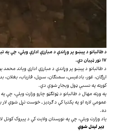
۱۷ نور ټپیان دي.
کورنه په نسبي ډول ویجاړ شوي دي.
په ورته مهال د طالبانو د ټولګټو چارو وزارت ویلي، چې په 
عمومي لاره او په پکتیا کې د ګردیز ـ خوست تړل شوې لار ب
ده.
یاد وزارت ویلي، چې په نورستان ولایت کې د پیروک کوتل لا
ډېر لیدل شوي