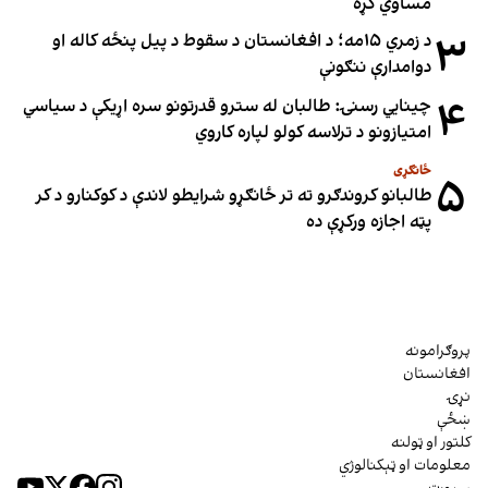
مساوي کړه
۳
د زمري ۱۵مه؛ د افغانستان د سقوط د پیل پنځه کاله او
دوامدارې ننګونې
۴
چینایي رسنۍ: طالبان له سترو قدرتونو سره اړیکې د سیاسي
امتیازونو د ترلاسه کولو لپاره کاروي
ځانګړی
۵
طالبانو کروندګرو ته تر ځانګړو شرایطو لاندې د کوکنارو د کر
پټه اجازه ورکړې ده
پروګرامونه
افغانستان
نړۍ
ښځې
کلتور او ټولنه
معلومات او ټېکنالوژي