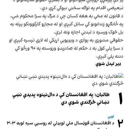
تبعیضي اقدام په توګه سختې نیوکې کړې دي.
د قانون له مخې به هغه کسان چې د مرګ په سزا محکوم شي،
په ځانګړو زندانونو کې ساتل کېږي او له مجازو کارکوونکو پرته به
بل څوک ورسره د لیدنې اجازه ونه لري.
حقوقي مشورې به یوازې د ویډیويي اړیکې له لارې ترسره کېږي او
د سزا پلي کول به د حکم له صادرېدو وروسته په ۹۰ ورځو کې
دننه پلي کېږي.
ډېر لیدل شوي
۱
طالبان: په افغانستان کې د «ال‌نینو» پدیدې نښې
نښانې څرګندې شوې دي
لوبې
۲
د افغانستان فوټسال ملي لوبډلې له روسیې سره لوبه ۳-۳