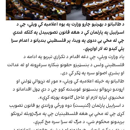
د طالبانو د بهرنیو چارو وزارت په یوه اعلامیه کې ویلي، چې د
اسراییل په پارلمان کې د هغه قانون تصويبېدل په کلکه غندي
چې له مخې يې ددوی په وینا، پر فلسطيني بنديانو د اعدام سزا
پلي کېدو ته لار اوارېږي.
یاد وزارت ویلي، چې دغه اقدام د تكراري تېریو په ادامه د
فلسطيني ولس د بنسټیزو حقونو ښكاره سرغړونه او له عدالت
او بشري اصولو سره په ټکر کې دی.
طالبانو په خپله اعلامیه کې ویلي، « موږ له نړيوالې ټولنې او
اړوندو نړيوالو بنسټونو غوښتنه کوو چې د دې ډول اقداماتو د
مخنيوي لپاره لازم او عاجل ګامونه پورته کړي».
د اسراییل پارلمان (کنیست) دوه ورځې وړاندې یو قانون تصویب
کړی چې له مخې یې هغه فلسطینیان چې په مرګ‌ژوبله لرونکو
بریدونو محکوم شي، د مرګ له سزا سره مخ کېږي.
پر دې پرېکړې اروپايي هېوادونو او د بشري حقونو سازمانونو د