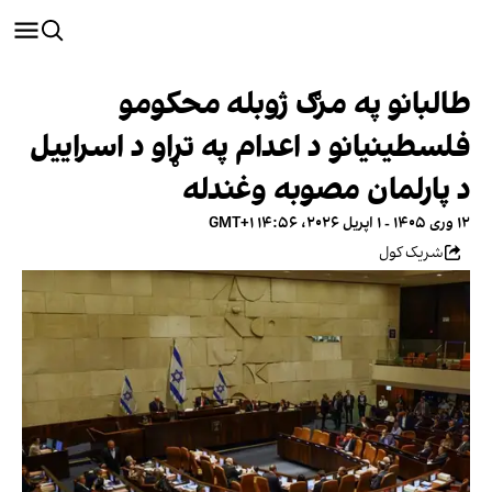
طالبانو په مرګ ژوبله محکومو
فلسطینيانو د اعدام په تړاو د اسراییل
د پارلمان مصوبه وغندله
۱۲ وری ۱۴۰۵ - ۱ اپریل ۲۰۲۶، ۱۴:۵۶ GMT+۱
شریک کول