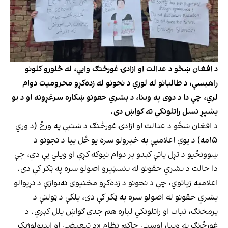
د افغان ښځو د عدالت او ازادۍ غورځنګ وایي، له څلورو کلونو
راهیسې، د طالبانو له لوري د نجونو له زده‌کړو محرومیت دوام
لري، چې دا د دوی په وینا، د بشري حقونو ښکاره سرغړونه او د یو
بشپړ نسل راتلونکي ته ګواښ دی.
د افغان ښځو د عدالت او ازادۍ غورځنګ د شنبې په ورځ (د وري
۱۵مه) د یوې اعلامیې په خپرولو سره یو ځل بیا د نجونو د
ښوونځیو د تړل پاتې کېدو پر دوام نیوکه کړې او ویلي یې دي، چې
دا حالت د بشري حقونو له بنسټیزو اصولو سره په ټکر کې دی.
اعلامیه زیاتوي، چې د نجونو د زده‌کړو مخنیوی نه‌یوازې د نړیوالو
بشري حقونو له اصولو سره په ټکر کې دی، بلکې د ټولنې د
پرمختګ، ثبات او راتلونکي لپاره هم جدي ګواښ بلل کېږي. د
غورځنګ په وینا، اوسنی حاکم نظام «د تبعیضي او ایډیولوژیک