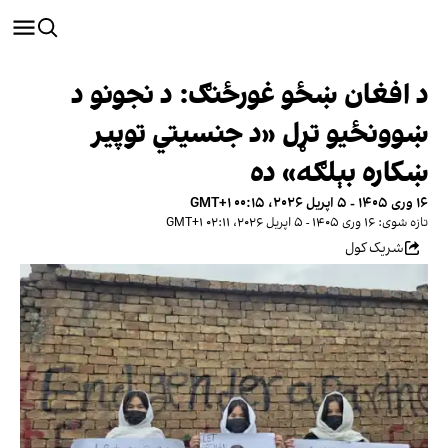
د افغان ښځو غورځنګ: د نجونو د
ښوونځیو تړل «د جنسیتي توپیر
ښکاره بېلګه» ده
۱۶ وری ۱۴۰۵ - ۵ اپریل ۲۰۲۶، ۰۰:۱۵ GMT+۱
تازه شوی: ۱۶ وری ۱۴۰۵ - ۵ اپریل ۲۰۲۶، ۰۲:۱۱ GMT+۱
شریک کول