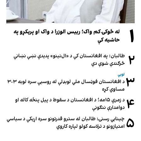
۱
له څوکۍ کم واک؛ رییس الوزرا د واک او پرېکړو په
حاشیه کې
۲
طالبان: په افغانستان کې د «ال‌نینو» پدیدې نښې نښانې
څرګندې شوې دي
لوبې
۳
د افغانستان فوټسال ملي لوبډلې له روسیې سره لوبه ۳-۳
مساوي کړه
۴
د زمري ۱۵مه؛ د افغانستان د سقوط د پیل پنځه کاله او
دوامدارې ننګونې
۵
چینایي رسنۍ: طالبان له سترو قدرتونو سره اړیکې د سیاسي
امتیازونو د ترلاسه کولو لپاره کاروي