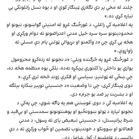
چلند له مخې پر دې تګلارې ټینګار کوي او د یوه نسل راتلونکې یې
تیاره کړې ده.»
په اعلامیه کې راغلي، د غورځنګ غړو له امنیتي ګواښونو، نیونو او
محدودیتونو سره سره خپل مدني اعتراضونو ته دوام ورکړی او
هڅه یې کړې چې «د واکمنو او نړیوالې ټولنې پام دې مسلې ته
راواړوي.»
د غورځنګ غړو په څرګنده ویلي: «د نجونو له زده‌کړو محرومول
یوازې یو داخلي یا کلتوري پرېکړه نه‌ده، بلکې یوه منظمه هڅه ده،
چې ښځې له ټولنیز، سیاسي او فکري ژوند څخه لرې کړي.»
دوی ټینګار کړی، چې دا وضعیت «د جنسیتي توپیر ښکاره بېلګه
او د بشریت پر ضد یو جرم» دی.
په اعلامیه کې د دوی غوښتنې هم په ډاګه شوې، چې په‌کې د
نجونو لپاره د ټولو ښوونځیو او پوهنتونونو سمدستي او بې‌قید و
شرط پرانېستل، د جنسیتي تبعیض پای ته رسول، د مدني
فعالانو او ښوونکو د خوندیتوب تضمین او ځواب ورکړې ته د دې
پالیسۍ د عاملینو اړ کول شامل دي.