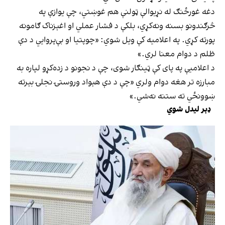
دغه غورځنګ له نړیوالې ټولنې هم غوښتي، چې یوازې په
څرګندونو بسنه ونه‌کړي، بلکې د فشار عملي او اغېزناک ګامونه
پورته کړي. په اعلامیه کې ویل شوي: «چوپتیا او بې‌پروايي د دې
ظلم د دوام معنا لري.»
د اعلامیې په پای کې ټینګار شوی، چې د نجونو د زده‌کړو لپاره به
مبارزه تر هغه دوام ولري «چې د دې هېواد وروستۍ نجلۍ بېرته
ښوونځي ته ستنه نه‌شي.»
ډېر لیدل شوي