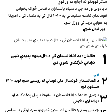
ملاتړ کوونکو ته اجازه نه ور کوي.
د یادونې وړ ده چې د سپاه پاسداران د قدس ځواک پخوانی
قوماندان قاسم سلیماني په ۲۰۲۰ کال کې په بغداد کې د امریکا
په هوايي برید کې ووژل شو.
ډېر لیدل شوي
۱
طالبان: په افغانستان کې د «ال‌نینو» پدیدې نښې
نښانې څرګندې شوې دي
لوبې
۲
د افغانستان فوټسال ملي لوبډلې له روسیې سره لوبه ۳-۳
مساوي کړه
۳
د زمري ۱۵مه؛ د افغانستان د سقوط د پیل پنځه کاله او
دوامدارې ننګونې
چینایي رسنۍ: طالبان له سترو قدرتونو سره اړیکې د سیاسي