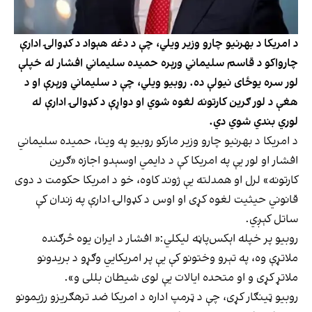
د امریکا د بهرنیو چارو وزیر ویلي، چې د دغه هې‍واد د کډوالۍ ادارې
چارواکو د قاسم سلیماني ورېره حمیده سلیماني افشار له خپلې
لور سره یوځای نیولې ده. روبیو ویلي، چې د سلیماني ورېرې او د
هغې د لور ګرین کارتونه لغوه شوي او دواړې د کډوالۍ ادارې له
لوري بندي شوي دي.
د امریکا د بهرنیو چارو وزیر مارکو روبیو په وینا، حمیده سلیماني
افشار او لور یې په امریکا کې د دایمي اوسېدو اجازه «ګرین
کارتونه» لرل او همدلته یې ژوند کاوه، خو د امریکا حکومت د دوی
قانوني حیثیت لغوه کړی او اوس د کډوالۍ ادارې په زندان کې
ساتل کېږي.
روبیو پر خپله اېکس‌پاڼه لیکلي:« افشار د ایران یوه څرګنده
ملاتړې وه، په تېرو وختونو کې یې پر امریکایي وګړو د بریدونو
ملاتړ کړی و او متحده ایالات یې لوی شیطان بللی و».
روبیو ټینګار کړی، چې د ټرمپ اداره د امریکا ضد ترهګریزو رژیمونو