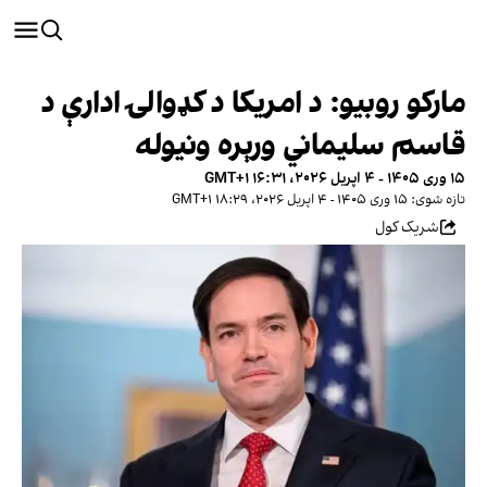
مارکو روبیو: د امریکا د کډوالۍ ادارې د
قاسم سلیماني ورېره ونیوله
۱۵ وری ۱۴۰۵ - ۴ اپریل ۲۰۲۶، ۱۶:۳۱ GMT+۱
تازه شوی: ۱۵ وری ۱۴۰۵ - ۴ اپریل ۲۰۲۶، ۱۸:۲۹ GMT+۱
شریک کول