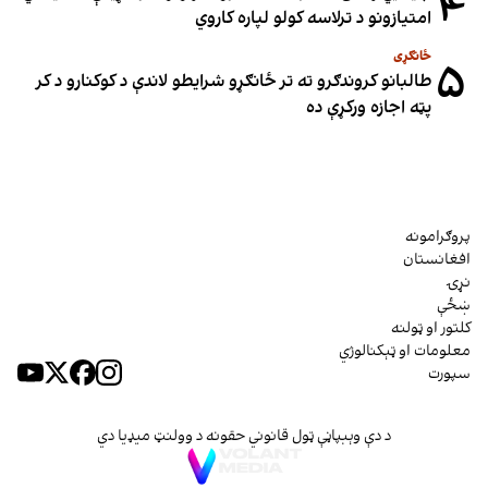
۴
امتیازونو د ترلاسه کولو لپاره کاروي
ځانګړی
۵
طالبانو کروندګرو ته تر ځانګړو شرایطو لاندې د کوکنارو د کر
پټه اجازه ورکړې ده
پروګرامونه
افغانستان
نړۍ
ښځې
کلتور او ټولنه
معلومات او ټېکنالوژي
سپورت
د دې وېبپاڼې ټول قانوني حقونه د وولنټ میډیا دي