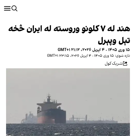
هند له ۷ کلونو وروسته له ایران څخه
تېل وپېرل
۱۵ وری ۱۴۰۵ - ۴ اپریل ۲۰۲۶، ۲۱:۱۲ GMT+۱
تازه شوی: ۱۵ وری ۱۴۰۵ - ۴ اپریل ۲۰۲۶، ۲۳:۱۵ GMT+۱
شریک کول