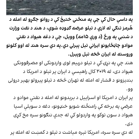
په داسې حال کې چې په منځني ختیځ کې د روانو جګړو له امله د
هُرمز تنګي له لارې د تېلو عرضه ګډوډه شوې، د هند د نفت وزارت
د شنبې په ورځ (د وري ۱۵مه) وویل، چې د دغه هېواد د نفتي
موادو چاڼځایونو ایراني تېل پېرلي دي.په دې سره هند له اوو کلونو
وروسته له ایران څخه تېل وپېرل.
هند چې په نړۍ کې د تېلو درېیم لوی واردونکی او مصرفوونکی
هېواد دی، له ۲۰۱۹ کال راهیسې د ایران پر تېلو د امریکا د
بندیزونو د فشار له امله له تهران څخه د تېلو پېرولو بهیر درولی
وو.
پر ایران د امریکا او اسراییل د بریدونو له امله د نفتي موادو د
عرضې په برخه کې رامنځته شویو خنډونو، دغه د سویلي اسیا
هېواد د سون توکو په واردولو کې له جدي ننګونو سره مخ کړی
دی.
له دې سره سره، امریکا تېره میاشت د تېلو د کمښت له امله پر