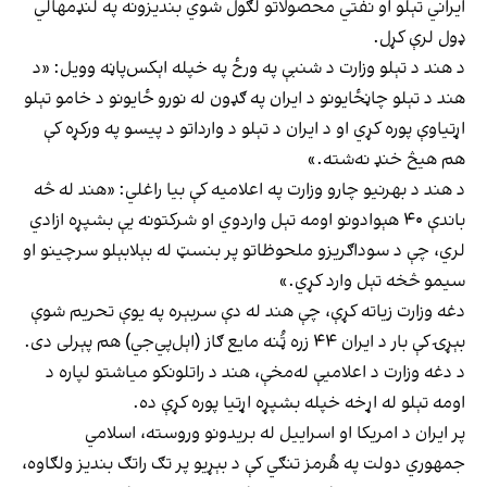
ایراني تېلو او نفتي محصولاتو لګول شوي بندیزونه په لنډمهالي
ډول لرې کړل.
د هند د تېلو وزارت د شنبې په ورځ په خپله اېکس‌پاڼه وویل: «د
هند د تېلو چاڼځایونو د ایران په ګډون له نورو ځایونو د خامو تېلو
اړتیاوې پوره کړي او د ایران د تېلو د وارداتو د پیسو په ورکړه کې
هم هیڅ خنډ نه‌شته.»
د هند د بهرنیو چارو وزارت په اعلامیه کې بیا راغلي: «هند له څه
باندې ۴۰ هېوادونو اومه تېل واردوي او شرکتونه یې بشپړه ازادي
لري، چې د سوداګریزو ملحوظاتو پر بنسټ له بېلابېلو سرچینو او
سیمو څخه تېل وارد کړي.»
دغه وزارت زیاته کړې، چې هند له دې سربېره په یوې تحریم شوې
بېړۍ کې بار د ایران ۴۴ زره ټُنه مایع ګاز (اېل‌پي‌جي) هم پېرلی دی.
د دغه وزارت د اعلامیې له‌مخې، هند د راتلونکو میاشتو لپاره د
اومه تېلو له اړخه خپله بشپړه اړتیا پوره کړې ده.
پر ایران د امریکا او اسراییل له بریدونو وروسته، اسلامي
جمهوري دولت په هُرمز تنګي کې د بېړیو پر تګ راتګ بندیز ولګاوه،