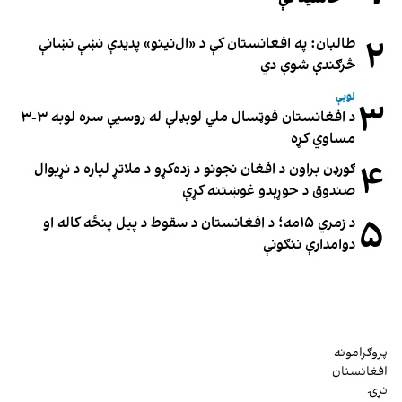
۲
طالبان: په افغانستان کې د «ال‌نینو» پدیدې نښې نښانې
څرګندې شوې دي
لوبې
۳
د افغانستان فوټسال ملي لوبډلې له روسیې سره لوبه ۳-۳
مساوي کړه
۴
ګورډن براون د افغان نجونو د زده‌کړو د ملاتړ لپاره د نړیوال
صندوق د جوړېدو غوښتنه کړې
۵
د زمري ۱۵مه؛ د افغانستان د سقوط د پیل پنځه کاله او
دوامدارې ننګونې
پروګرامونه
افغانستان
نړۍ