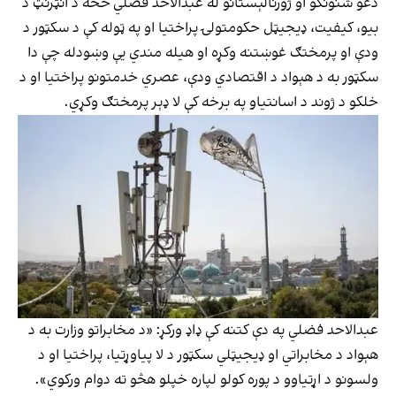
دغو شنونکو او ژورنالېستانو له عبدالاحد فضلي څخه د انټرنټ د
بیو، کیفیت، ډیجیټل حکومتولۍ پراختیا او په ټوله کې د سکټور د
ودې او پرمختګ غوښتنه وکړه او هیله مندي یې وښودله چې دا
سکټور به د هېواد د اقتصادي ودې، عصري خدمتونو پراختیا او د
خلکو د ژوند د اسانتیاو په برخه کې لا ډېر پرمختګ وکړي.
عبدالاحد فضلي په دې کتنه کې ډاډ ورکړ: «د مخابراتو وزارت به د
هېواد د مخابراتي او ډیجیټلي سکټور د لا پیاوړتیا، پراختیا او د
ولسونو د اړتیاوو د پوره کولو لپاره خپلو هڅو ته دوام ورکوي».