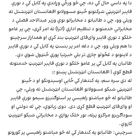
دا په داسې حال کې ده، چې څو ورځې وړاندې په کابل کې د نوري
فایبر انټرنېټي شرکتونو ځینو مسوولانو افغانستان انټرنشنل ته
ویلي وو، چې د طالبانو د مخابراتو نوي وزیر عبدالاحد فضلي د
مخابراتي خدمتونو د تنظیم ادارې (اترا) ته امر کړی، چې پر عامو
خلکو د نوري فایبر وای‌فای انټرنېټ بند کړي او همداراز سرچینو
دا هم ویلي وو، چې د دغه امر پر بنسټ په کابل کې د نوري فایبر
د لاینونو د غځولو چارې تر بلې خبرتیا پورې ځنډول شوې دي.
طالبان په کابل کې پر عامو خلکو د نوري فایبر انټرنېټ خدمتونه
قطع کوي | افغانستان انټرنشنل پښتو
له دې سره سم، په کندهار کې ځايي اوسېدونکو او د ځينو
انټرنېټي شبکو مسوولانو افغانستان انټرنشنل ته ویلي، چې
طالبانو له څو میاشتو راهیسې پر استوګنیزو سیمو نوري فایبر
او وای‌فای انټرنېټ قطع کړی دی. دوی زیاتوي، چې له دولتي او
سوداګریزو مراکزو پرته، نور خلک یوازې د مخابراتي شبکو انټرنېټ
کاروي.
سرچینې: طالبانو په کندهار کې له څو میاشتو راهیسې پر کورونو