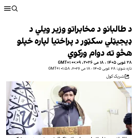
د طالبانو د مخابراتو وزیر ویلي د
ډیجیټلي سکټور د پراختیا لپاره خپلو
هڅو ته دوام ورکوي
۲۸ غویی ۱۴۰۵ - ۱۸ می ۲۰۲۶، ۰۰:۰۹ GMT+۱
تازه شوی: ۲۸ غویی ۱۴۰۵ - ۱۸ می ۲۰۲۶، ۰۱:۵۸ GMT+۱
شریک کول