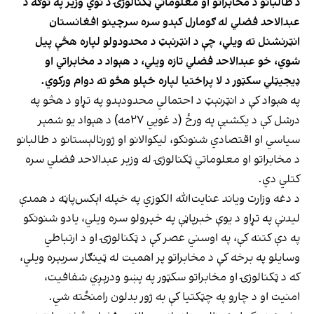
د طالبانو د مخابراتو او معلوماتي ټکنالوژۍ د نوي وزیر په توګه د
عبدالاحد فضلي له ګومارل کېدو سره سرچینو افغانستان
انټرنشنل ته ویلي، چې د انټرنېټ د محدودولو لپاره هڅې پیل
شوي، خو عبدالاحد فضلي تازه ویلي، د هېواد د مخابراتي او
ډیجیټلي سکټور د لا پراختیا لپاره خپلو هڅو ته دوام ورکوي.
په هېواد کې د انټرنېټ د احتمالي محدودېدو په تړاو د هڅو په
درشل کې د یکشبې په ورځ (د غويي ۲۷مه) د هېواد یو شمېر
سیاسي او اقتصادي شنونکو، لیکوالانو او ژورنالېستانو د طالبانو
د مخابراتو او معلوماتي ټکنالوژۍ له وزیر عبدالاحد فضلي سره
کتلي دي.
د دغه وزارت ویاند عنایت‌الله الکوزي په خپله اېکس‌پاڼه د همدې
لیدنې په تړاو د یوې خبرپاڼې په خپرولو سره ویلي، یادو شنونکو
په دې کتنه کې، په اوسني عصر کې د ټکنالوژۍ او د ارتباطي
وسایلو په برخه کې د مخابراتو پر اهمیت له ټينګار سربېره ویلي،
که د ټکنالوژۍ او مخابراتو سکټور په پښو ودرېږي شفافیت،
امنیت او د چارو په چټکتیا کې به ژور بدلون رامنځته شي.