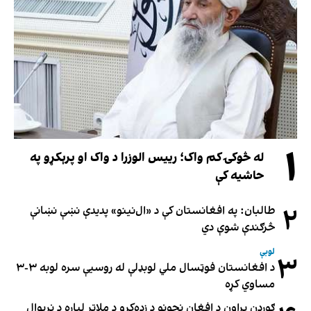
۱
له څوکۍ کم واک؛ رییس الوزرا د واک او پرېکړو په
حاشیه کې
۲
طالبان: په افغانستان کې د «ال‌نینو» پدیدې نښې نښانې
څرګندې شوې دي
لوبې
۳
د افغانستان فوټسال ملي لوبډلې له روسیې سره لوبه ۳-۳
مساوي کړه
ګورډن براون د افغان نجونو د زده‌کړو د ملاتړ لپاره د نړیوال