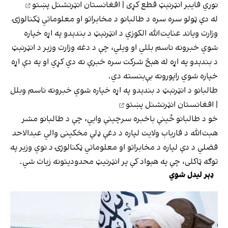
نوري فایبر انټرنېټ قطع کړی | افغانستان انټرنشنل پښتو
له دې ټولو سره سره د طالبانو د مخابراتو او معلوماتي ټکنالوژۍ
وزارت ویاند عنایت‌الله الکوزي د انټرنېټ د بندېدو په اړه خپاره
شوي خبرونه ناسم بللي او ویلي، چې د دغه وزارت وزیر د انټرنېټ
د بندېدو په اړه له هېڅ شرکت سره خبرې نه دي کړي او په دې اړه
خپاره شوي راپورونه بې‌بنسته دي.
طالبانو د انټرنېټ د بندېدو په اړه خپاره شوي خبرونه ناسم وبلل
| افغانستان انټرنشنل پښتو
خو د طالبانو ځینې باخبره سرچینې وايي، چې د طالبانو مشر
هبت‌الله د فاریاب ولایت لپاره د دغې ډلې مخکینی والي عبدالاحد
فضلي د دې لپاره د مخابراتو او معلوماتي ټکنالوژۍ د نوي وزیر په
توګه ټاکلی، چې په هېواد کې پر انټرنیټ محدودیتونه زیات شي.
ډېر لیدل شوي