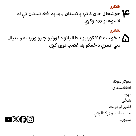
ځانګړی
۴
خوشحال خان کاکړ: پاکستان بايد په افغانستان کې له
لاسوهنو ډډه وکړي
ځانګړی
۵
د خوست ۴۴ کورنیو د طالبانو د کورنیو چارو وزارت مرستیال
نبي عمري د ځمکو په غصب تورن کړی
پروګرامونه
افغانستان
نړۍ
ښځې
کلتور او ټولنه
معلومات او ټېکنالوژي
سپورت