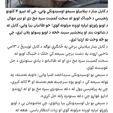
د کابل ښار د بېلابېلو سیمو اوسېدونکي وایي، چې له تېرو ۴ کلونو
راهیسې د څښاک اوبو له سخت کمښت سره مخ دي او ډېر مهال
د اوبو راوړلو لپاره اوږده مزلونه کوي؛ خو طالبان بیا وایي، کابل ته
د شاتوت بند او پنجشېر سیند څخه د اوبو رسولو پلان لري، چې
یو څه وخت ته اړتیا لري.
د کابل ښار بېلابېلې برخې په ځانګړې توګه د کابل لوېدیځ د ۱۳مې
ناحیې اړوند په دشت برچي سیمه کې خلک د څښاک اوبو له
سخت کمښت سره مخ دي او له طالبانو د یادې ستونزې د حل
غوښتنه کوي.
د سیمې یو اوسېدونکی سیداحمد ضيا وایي: «اوبه نه‌شته، په
ټوله سیمه کې د اوبو یوه سرچینه هم نه‌شته او ۴ کاله کېږي،
چې په پرله‌پسې ډول له دغه ستونزې سره مخ یو او له اړوندو
ادارو غواړو چې دغه ستونزه راته حل کړي».
د سیمې یو بل اوسېدونکی بیا زیاتوي، چې ماشومان یې د اوبو
راوړلو لپاره اوږده مزلونه کوي او زیات انتظار باسي. هغه له