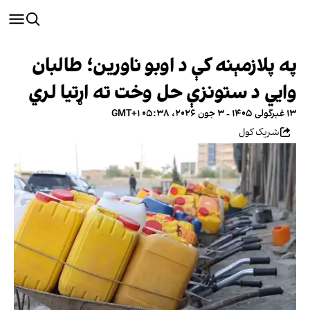
په پلازمېنه کې د اوبو ناورین؛ طالبان
وايي د ستونزې حل وخت ته اړتیا لري
۱۳ غبرگولی ۱۴۰۵ - ۳ جون ۲۰۲۶، ۰۵:۳۸ GMT+۱
شریک کول