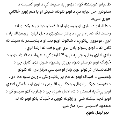
طالبانو غوښتنه کړې: «زموږ په سیمه کې د اوبو کمښت د
ستونزې حل لپاره دې د اوبو نلونه، شبکې او یا هم ژورې څاګانې
جوړې شي».
د طالبانو د ښاري اوبو رسولو او فاضلاتو دولتي شرکت ویاند
رحمت‌الله صارم وايي، د یادې ستونزې د حل لپاره اوږدمهاله پلان
لري. نوموړی زیاتوي، د شاتوت اوبو بند او د پنجشېر له سیند نه
کابل ته د اوبو رسولو پلان لري چې وخت ته اړتیا لري.
یادې ادارې ویلي، چې په تېرو ۴ کلونو کې د هېواد په ۱۹ ولایتونو د
څښاک اوبو تر سلو ډېرې پروژې بشپړې شوې دي. کابل چې د
افغانستان تر ټولو لوی ښار او سیاسي مرکز دی، له کلونو
راهیسې د څښاک اوبو له مخ پر زیاتېدونکي ناورین سره مخ دی.
د نفوسو چټک زیاتوالی، وچکالي، اقلیمي بدلون او د ځمکې لاندې
اوبو بې‌ځایه اېستل د دې لامل شوي چې د ښار په ګڼو سیمو کې د
اوبو کچه ښکته شي او زرګونه کورنۍ د څښاک پاکو اوبو ته له
محدود لاسرسي سره مخ شي.
ډېر لیدل شوي