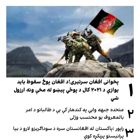
۱
پخوانی افغان سرتیری؛د افغان پوځ سقوط باید
یوازې د ۲۰۲۱ کال د پوځي پېښو له مخې ونه ارزول
شي
۲
متحده جبهه وايي په کندهار کې یې د طالبانو د امر
بالمعروف یو محتسب وژلی
۳
راپور :پاکستان له افغانستان سره د سوداګریزو لارو د بیا
پرانیستو پرېکړه کوي