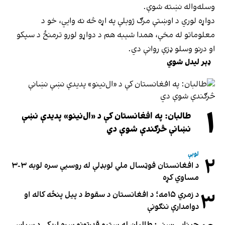
وسله‌واله نښته شوې.
دواړه لوري د اوښتې مرګ ژوبلې په اړه څه نه وایي، خو د
معلوماتو له مخې، همدا شېبه هم د دواړو لورو ترمنځ د سپکو
او درنو وسلو ډزې روانې دي.
ډېر لیدل شوي
۱
طالبان: په افغانستان کې د «ال‌نینو» پدیدې نښې
نښانې څرګندې شوې دي
لوبې
۲
د افغانستان فوټسال ملي لوبډلې له روسیې سره لوبه ۳-۳
مساوي کړه
۳
د زمري ۱۵مه؛ د افغانستان د سقوط د پیل پنځه کاله او
دوامدارې ننګونې