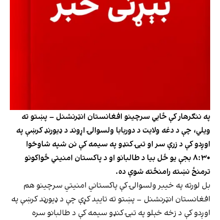
په ننګرهار کې ځایي سرچینو افغانستان انټرنشنل – پښتو ته
ویلي، چې د دغه ولایت د دوربابا ولسوالۍ اړوند د ډیورنډ کرښې په
اوږدو کې د زرې سر او تبۍ کنډو په سیمه کې نن شپه شاوخوا
۸:۳۰ بجې یو ځل بیا د طالبانو او د پاکستان امنیتي ځواکونو
ترمنځ نښته رامنځته شوې ده.
بل لورته په خیبر ولسوالۍ کې پاکستاني امنیتي سرچینو هم
افغانستان انټرنشنل – پښتو ته تایید کړې چې د ډیورڼد کرښې په
اوږدو کې د زخه خېلو په تبۍ کنډو سیمه کې د طالبانو سره