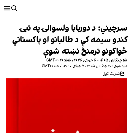
سرچیني: د دوربابا ولسوالۍ په تبۍ
کنډو سیمه کې د طالبانو او پاکستاني
ځواکونو ترمنځ نښته شوې
۱۵ چنگاښ ۱۴۰۵ - ۶ جولای ۲۰۲۶، ۲۰:۵۵ GMT+۱
تازه شوی: ۱۶ چنگاښ ۱۴۰۵ - ۷ جولای ۲۰۲۶، ۰۰:۰۷ GMT+۱
شریک کول