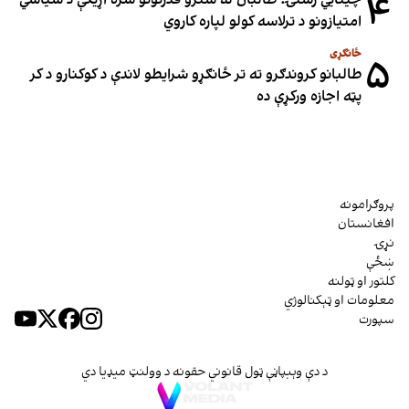
۴
چینایي رسنۍ: طالبان له سترو قدرتونو سره اړیکې د سیاسي
امتیازونو د ترلاسه کولو لپاره کاروي
ځانګړی
۵
طالبانو کروندګرو ته تر ځانګړو شرایطو لاندې د کوکنارو د کر
پټه اجازه ورکړې ده
پروګرامونه
افغانستان
نړۍ
ښځې
کلتور او ټولنه
معلومات او ټېکنالوژي
سپورت
د دې وېبپاڼې ټول قانوني حقونه د وولنټ میډیا دي