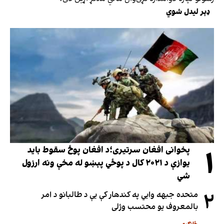
ډېر لیدل شوي
۱
پخوانی افغان سرتیری؛د افغان پوځ سقوط باید
یوازې د ۲۰۲۱ کال د پوځي پېښو له مخې ونه ارزول
شي
۲
متحده جبهه وايي په کندهار کې یې د طالبانو د امر
بالمعروف یو محتسب وژلی