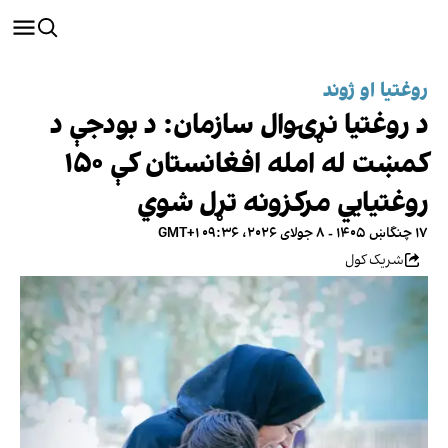
روغتیا او ژوند
د روغتیا نړۍوال سازمان: د بودجې د
کمښت له امله افغانستان کې ۱۵۰
روغتیايي مرکزونه تړل شوي
۱۷ چنگاښ ۱۴۰۵ - ۸ جولای ۲۰۲۶، ۰۹:۳۶ GMT+۱
شریک کول