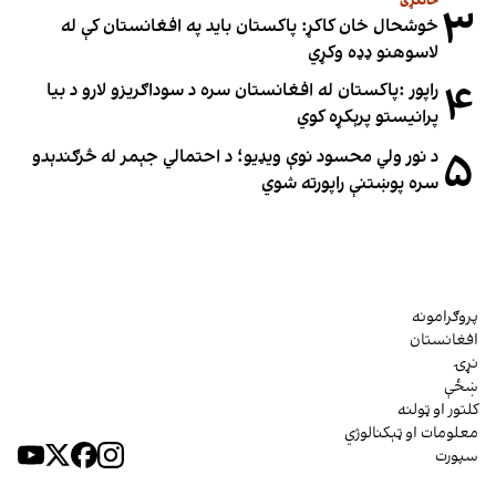
ځانګړی
۳
خوشحال خان کاکړ: پاکستان بايد په افغانستان کې له
لاسوهنو ډډه وکړي
۴
راپور :پاکستان له افغانستان سره د سوداګریزو لارو د بیا
پرانیستو پرېکړه کوي
۵
د نور ولي محسود نوې ویډیو؛ د احتمالي جېمر له څرګندېدو
سره پوښتنې راپورته شوي
پروګرامونه
افغانستان
نړۍ
ښځې
کلتور او ټولنه
معلومات او ټېکنالوژي
سپورت