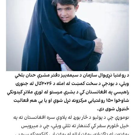
د روغتیا نړۍوال سازمان د سیمه‌ییز دفتر مشرې حنان بلخي
ویلي، د بودجې د سخت کمښت له امله د ۲۰۲۶کال له جنورۍ
راهیسې په افغانستان کې د بشري مرستو له لوري ملاتړ کېدونکي
شاوخوا ۱۵۰ روغتیايي مرکزونه تړل شوي او یا یې هم فعالیت
ځنډول شوی دی.
نوموړې چې د پولیو د څار بورډ له پلاوي سره افغانستان ته په
خپل څلورم سفر کې کندهار ته تللې ویلي، چې د میرویس
روغتون له ډاکټرانو، روغتیاپالو او روغتیايي کارکوونکو سره یې