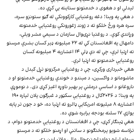
لیدلي او د هغوی د خدمتونو ستاینه یې کړې ده.
د هغې په وینا؛ دغه روغتیايي کارکوونکي له ګڼو ستونزو سره،
سره هره ورځ خلکو ته د ژوند ژغورونکي روغتیايي خدمتونه
وړاندې کوي. د روغتیا نړۍوال سازمان د سیمې مشر ویلي،
دامهال په افغانستان کې له ۲۲ مېلیونه ډېر کسان بشري مرستو
ته اړتیا لري، چې له دې ډلې ۱۴ اعشاریه ۴ مېلیونه کسان
روغتیايي خدمتونو ته اړتیا لري.
هغې خبرداری ورکړی، چې د روغتیايي مرکزونو تړل کېدل د
ماشومانو د واکسین، د مېندو د خوندي روغتیايي خدمتونو او د
ناروغانو د اساسي درملنې پر بهیر ناوړه اغېز کړی دی. د نوموړې
په وینا؛ د ۲۰۲۶کال د روغتیايي سکټور د غبرګون پلان لپاره ۱۹۰
اعشاریه ۸ مېلیونه امریکايي ډالرو ته اړتیا ده، خو د جون تر پایه
یوازې ۱۷ سلنه بودجه برابره شوې ده.
هغې ټینګار کړی، چې د افغانستان د روغتیايي خدمتونو دوام، د
ترلاسه شویو پرمختګونو د ساتنې او اړمنو خلکو ته د مرستو
رسولو لپاره دوامداره نړۍوال مالي ملاتړ اړین دی.