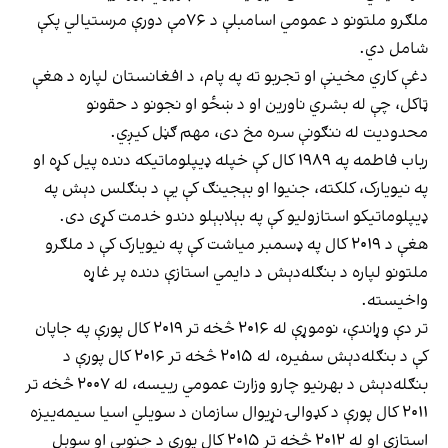
ملګرو ملتونو د عمومي اسامبلې د ۷۶مې دورې مرستیالي پکې
شامل دي.
دغې کاري مخینې او تجربو ته په پام، د افغانستان لپاره د هغې
ټاکل، چې له بشري ناورین او د ښځو او نجونو د حقونو
محدودیت له ننګونې سره مخ دی، مهم ګڼل کیږي.
رباب فاطمه په ۱۹۸۹ کال کې خپله ډیپلوماتیکه دنده پیل کړه او
په نیویارک، کلکته، جنیوا او بېجینګ کې یې د بنګلس دېش په
ډیپلوماتیکو استازولیو کې په بېلابېلو دندو خدمت کړی دی.
هغې د ۲۰۱۹ کال په ډسمبر میاشت کې په نیویارک کې د ملګرو
ملتونو لپاره د بنګله‌دېش د دایمي استازې دنده پر غاړه
واخیسته.
تر دې وړاندې، نوموړې له ۲۰۱۶ څخه تر ۲۰۱۹ کال پورې په جاپان
کې د بنګله‌دېش سفیره، له ۲۰۱۵ څخه تر ۲۰۱۶ کال پورې د
بنګله‌دېش د بهرنیو چارو وزارت عمومي رییسه، له ۲۰۰۷ څخه تر
۲۰۱۱ کال پورې د کډوالۍ نړیوال سازمان د سویلي اسیا سیمه‌ییزه
استازې او له ۲۰۱۲ څخه تر ۲۰۱۵ کال پورې د جنوبي او سوېل