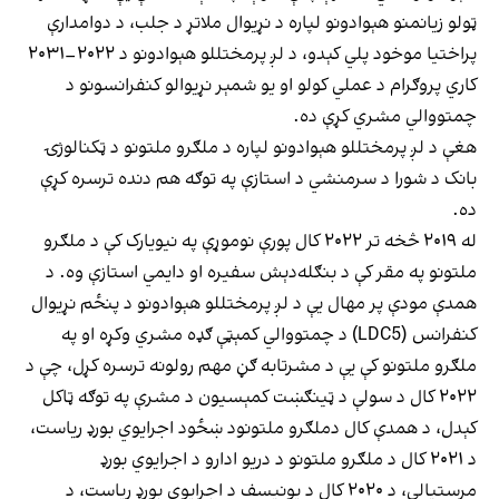
ټولو زیانمنو هېوادونو لپاره د نړیوال ملاتړ د جلب، د دوامدارې
پراختیا موخود پلي کېدو، د لږ پرمختللو هېوادونو د ۲۰۲۲–۲۰۳۱
کاري پروګرام د عملي کولو او یو شمېر نړیوالو کنفرانسونو د
چمتووالي مشري کړې ده.
هغې د لږ پرمختللو هېوادونو لپاره د ملګرو ملتونو د ټکنالوژۍ
بانک د شورا د سرمنشي د استازې په توګه هم دنده ترسره کړې
ده.
له ۲۰۱۹ څخه تر ۲۰۲۲ کال پورې نوموړې په نیویارک کې د ملګرو
ملتونو په مقر کې د بنګله‌دېش سفیره او دایمي استازې وه. د
همدې مودې پر مهال یې د لږ پرمختللو هېوادونو د پنځم نړیوال
کنفرانس (LDC5) د چمتووالي کمېټې ګډه مشري وکړه او په
ملګرو ملتونو کې یې د مشرتابه ګڼ مهم رولونه ترسره کړل، چې د
۲۰۲۲ کال د سولې د ټینګښت کمېسیون د مشرې په توګه ټاکل
کېدل، د همدې کال دملګرو ملتونود ښځود اجرایوي بورډ ریاست،
د ۲۰۲۱ کال د ملګرو ملتونو د دریو ادارو د اجرایوي بورډ
مرستیالي، د ۲۰۲۰ کال د یونیسف د اجرایوي بورډ ریاست، د