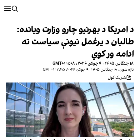
د امریکا د بهرنیو چارو وزارت ویانده:
طالبان د یرغمل نیونې سیاست ته
ادامه ور کوي
۱۸ چنگاښ ۱۴۰۵ - ۹ جولای ۲۰۲۶، ۱۱:۰۸ GMT+۱
تازه شوی: ۱۸ چنگاښ ۱۴۰۵ - ۹ جولای ۲۰۲۶، ۱۲:۲۵ GMT+۱
شریک کول