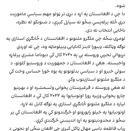
شوه.
دا چې د افغانستان په اړه د نړۍ تر ټولو مهم سیاسي ماموریت
درې ځله پرله‌پسې ښځو ته سپارل کېږي، د شنونکو له نظره،
ناڅاپي انتخاب نه دی.
لومړۍ ښځه چې ملګرو ملتونو د افغانستان د ځانګړې استازې په
توګه وټاکله، ډیبورا لاینز کاناډایۍ ډیپلوماټه وه، چې له اوږدې
نړیوالې تجربې وروسته یې په ۲۰۲۰ کال کې دیوناما مشري پرغاړه
واخېسته. هغې د افغانستان د جمهوریت د وروستیو کلونو، د
سولې خبرو او د سیاسي بدلونونو په یوه خورا حساس وخت کې
د ملګرو ملتونو استازیتوب وکړ.
له هغې وروسته د قرغیزستان پخوانۍ ولسمشره او د بهرنیو
چارو پخوانۍ وزیره روزا اوتونبایوا په ۲۰۲۲ کال کې د افغانستان
لپاره د ملګرو ملتونو ځانګړې استازې په توګه کابل ته لاړه.
اوتونبایوا په خپلو راپورونو او څرګندونو کې په افغانستان کې پر
ښځو د محدودیتونو په اړه اندېښنې څرګندې کړې.
رباب فاطمه داسې مهال ټاکل کېږي چې افغان ښځې او نجونې د