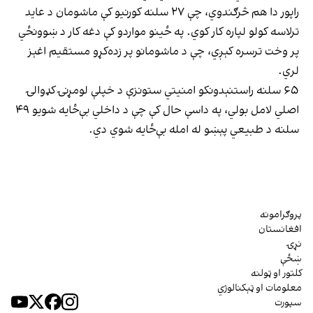
راپور دا هم څرګندوي، چې ۲۷ سلنه کورنیو کې ماشومان د عاید
ترلاسه کولو لپاره کار کوي. په ځینو مواردو کې دغه کار د ښوونځي
پر وخت ترسره کېږي، چې د ماشومانو پر زده‌کړو مستقیم اغېز
لري.
۶۵ سلنه راستنېدونکو امنیتي ستونزې د خپلې لومړنۍ کډوالۍ
اصلي لامل بولي، په داسې حال کې چې د داخلي بې‌ځایه شویو ۴۹
سلنه د طبیعي پېښو له امله بې‌ځایه شوي دي.
پروګرامونه
افغانستان
نړۍ
ښځې
کلتور او ټولنه
معلومات او ټېکنالوژي
سپورت