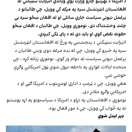
د امریکا د بهرنیو چارو وزارت یوې ویاندې الیزابت سټېکني له
افغانستان انټرنشنل سره په مرکه کې وویل، چې طالبانو د
یرغمل نیونې سیاست جاري ساتلی او له افغان ښځو سره یې
چلند وحشتناک دی. نوموړې وویل، چې طالبان د افغان ښځو
حقونه نقض کوي او باید دې ته د پای ټکی کیږدي.
الیزابت سټېکني د پنجشنبې په ورځ له افغانستان انټرنشنل
سره په خبرو کې وویل، چې له بده مرغه دوی ویني طالبان د
یرغمل نیونې سیاست ته دوام ور کوي. نوموړې زیاته کړه ، چې
متحده ایالات غواړي په ناحقه نیول شوي ټول امریکايي وګړي
خوشي شي.
هغې وویل، چې د ټرمپ د ادارې لومړیتوب د امریکا ګټې او د
امریکايي وګړو ملاتړ دی.
نوموړې د افغانستان په تړاو د امریکا د سیاستونو په اړه پوښتنو
ته په ځواب کې وویل، چې « موږ فعال یو».
ډېر لیدل شوي