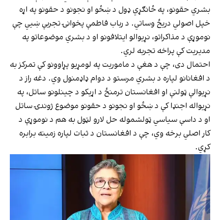
بشري حقونو، په ځانګړي ډول د ښځو او نجونو د حقونو په اړه
خپل اصولي دریځ وساتي. د رباب فاطمې پخوانۍ تجربې ښيي چې
نوموړې د مذاکراتو، نړیوالو ایتلافونو او د بشري موضوعاتو په
مدیریت کې پراخه تجربه لري.
احتمال دی، چې د هغې د ماموریت په لومړیو پړاوونو کې تمرکز به
د افغانانو لپاره د بشري مرستو د دوام ډاډمنول وي. دغه راز د
نړیوالې ټولنې او افغانستان ترمنځ د اړیکو د چینلونو ساتل، په
نړیواله اجنډا کې د ښځو او نجونو د حقونو موضوع ژوندۍ ساتل
او د داسې سیاسي ټولشموله حل لارو لټول به هم د نوموړې د
کار اصلي برخه وي، چې د افغانستان د ثبات لپاره زمینه برابره
کړي.