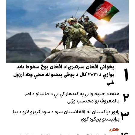
۱
پخوانی افغان سرتیری؛د افغان پوځ سقوط باید
یوازې د ۲۰۲۱ کال د پوځي پېښو له مخې ونه ارزول
شي
۲
متحده جبهه وايي په کندهار کې یې د طالبانو د امر
بالمعروف یو محتسب وژلی
۳
راپور :پاکستان له افغانستان سره د سوداګریزو لارو د بیا
پرانیستو پرېکړه کوي
ځانګړی