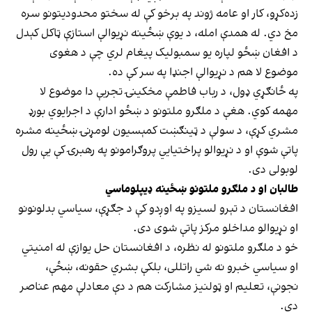
زده‌کړو، کار او عامه ژوند په برخو کې له سختو محدودیتونو سره
مخ دي. له همدې امله، د یوې ښځینه نړیوالې استازې ټاکل کېدل
د افغان ښځو لپاره یو سمبولیک پیغام لري چې د هغوی
موضوع لا هم د نړیوالې اجنډا په سر کې ده.
په ځانګړي ډول، د رباب فاطمې مخکینۍ تجربې دا موضوع لا
مهمه کوي. هغې د ملګرو ملتونو د ښځو ادارې د اجرایوي بورډ
مشري کړې، د سولې د ټینګښت کمېسیون لومړنۍ ښځینه مشره
پاتې شوې او د نړیوالو پراختیايي پروګرامونو په رهبرۍ کې یې رول
لوبولی دی.
طالبان او د ملګرو ملتونو ښځینه ډیپلوماسي
افغانستان د تېرو لسیزو په اوږدو کې د جګړې، سیاسي بدلونونو
او نړیوالو مداخلو مرکز پاتې شوی دی.
خو د ملګرو ملتونو له نظره، د افغانستان حل یوازې له امنیتي
او سیاسي خبرو نه شي راتللی، بلکې بشري حقونه، ښځې،
نجونې، تعلیم او ټولنیز مشارکت هم د دې معادلې مهم عناصر
دي.