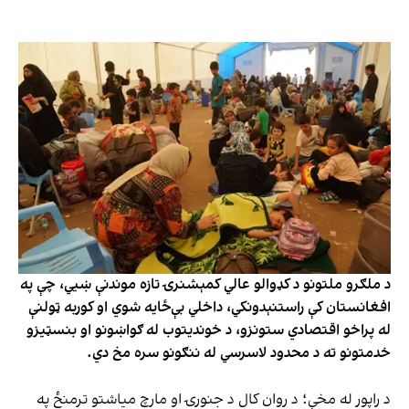
د ملګرو ملتونو د کډوالو عالي کمېشنرۍ تازه موندنې ښيي، چې په
افغانستان کې راستنېدونکي، داخلي بې‌ځایه شوي او کوربه ټولنې
له پراخو اقتصادي ستونزو، د خوندیتوب له ګواښونو او بنسټیزو
خدمتونو ته د محدود لاسرسي له ننګونو سره مخ دي.
د راپور له مخې؛ د روان کال د جنورۍ او مارچ میاشتو ترمنځ په