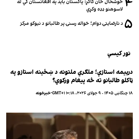
۴
خوشحال خان کاکړ: پاکستان بايد په افغانستان کې له
لاسوهنو ډډه وکړي
۵
د نارضایتۍ دوام؛ خواله رسنۍ پر طالبانو د نیوکو مرکز
نور کیسې
درېیمه استازې؛ ملګري ملتونه د ښځینه استازو په
ټاکلو طالبانو ته څه پیغام ورکوي؟
۱۸ چنگاښ ۱۴۰۵ - ۹ جولای ۲۰۲۶، ۱۰:۱۸ GMT+۱
•
خبرخونه