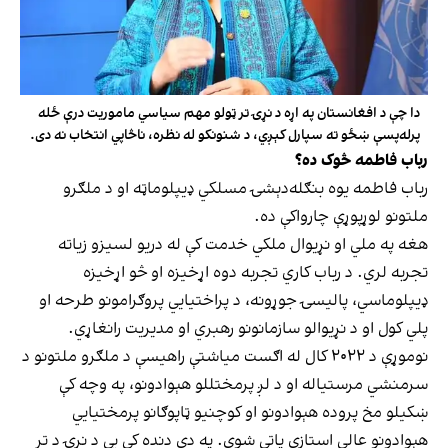
دا چې د افغانستان په اړه د نړۍ تر ټولو مهم سیاسي ماموریت درې ځله
پرله‌پسې ښځو ته سپارل کېږي، د شنونکو له نظره، ناڅاپي انتخاب نه دی.
رباب فاطمه څوک ده؟
رباب فاطمه یوه بنګله‌دېشۍ مسلکي ډیپلوماټه او د ملګرو
ملتونو لوړپوړې چارواکې ده.
هغه په ملي او نړیوال ملکي خدمت کې له دریو لسیزو زیاته
تجربه لري. د رباب کاري تجربه دوه اړخیزه او څو اړخیزه
ډیپلوماسي، پالیسۍ جوړونه، د پراختیایي پروګرامونو طرحه او
پلي کول او د نړیوالو سازمانونو رهبري او مدیریت رانغاړي.
نوموړې د ۲۰۲۲ کال له اګست میاشتې راهیسې د ملګرو ملتونو د
سرمنشي مرستیاله او د لږ پرمختللو هېوادونو، په وچه کې
ښکیلو مخ پروده هېوادونو او کوچنیو ټاپوګانو پرمختیايي
هېوادونو عالي استازې پاتې شوې. په دې دنده کې یې د نړۍ د تر