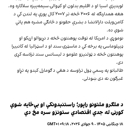
لوېدیزې اسیا او د اقلیم بدلون او کډوالۍ سیمه‌ییزه سلاکاره وه.
هغه همدارنګه له ۲۰۰۶ څخه تر ۲۰۰۷ کال پورې په لندن کې د
کامن‌وېلت دارالانشا د بشري حقونو د څانګې مشره هم پاتې
شوې ده.
نوموړې د امریکا له توفت پوهنتون څخه د نړیوالو اړیکو او
ډیپلوماسۍ په برخه کې د ماسټرۍ سند او د اسټرالیا له کانبیرا
پوهنتون څخه د ټولنیزو علومو د لیسانس سند ترلاسه کړی
دی.
طالبانو په رسمي ډول تراوسه د هغې د ګومارل کېدو په تړاو
غبرګون نه دی ښودلی.
د ملګرو ملتونو راپور؛ راستنېدونکې او بې‌ځایه شوې
کورنۍ له جدي اقتصادي ستونزو سره مخ دي
۱۸ چنگاښ ۱۴۰۵ - ۹ جولای ۲۰۲۶، ۰۹:۱۸ GMT+۱