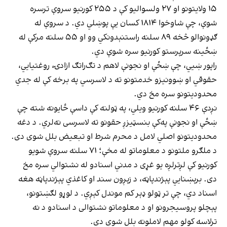
۱۵ ولایتونو او ۲۷ ولسوالیو کې د ۲۵۵ کورنیو سروې ترسره
شوې، چې شاوخوا ۱۸۱۴ کسان یې پوښلي دي. د سروې له
ګډونوالو څخه ۸۹ سلنه راستنېدونکي وو او ۵۵ سلنه مرکې له
ښځینه سرپرستو کورنیو سره شوې دي.
راپور ښيي، چې ښځې او نجونې لاهم د تګ‌راتګ ازادۍ، روغتیايي،
حقوقي او ښوونیزو خدمتونو ته د لاسرسي په برخه کې له جدي
محدودیتونو سره مخ دي.
نږدې ۴۶ سلنه کورنیو ویلي، په ټولنه کې داسې ځایونه شته چې
ښځې او نجونې په‌کې بنسټیزږ حقونو ته لاسرسی نه‌لري. د دغه
محدودیتونو اصلي لامل د محرم شرط او تبعیض بلل شوی دی.
د ملګرو ملتونو د معلوماتو له مخې؛ ۷۱ سلنه سروې شویو
کورنیو کې لږترلږه یو غړی د مدني اسنادو له نشتوالي سره مخ
دی. برېښنایي پېژندپاڼه، د زېږون سند او کاغذي پېژندپاڼه هغه
اسناد دي، چې تر ټولو ډېر کم موندل کېږي. د لوړو لګښتونو،
پېچلو پروسیجرونو او د معلوماتو نشتوالی د اسنادو د نه
ترلاسه کولو مهم لاملونه بلل شوي دي.