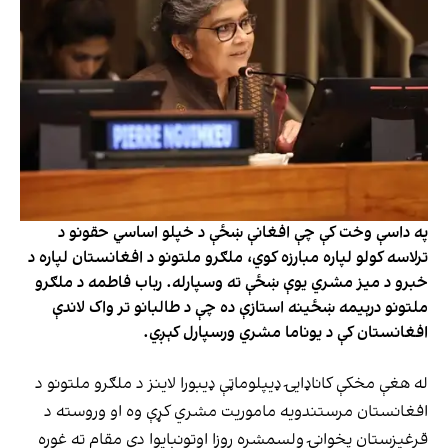
په داسې وخت کې چې افغانې ښځې د خپلو اساسي حقونو د
ترلاسه کولو لپاره مبارزه کوي، ملګرو ملتونو د افغانستان لپاره د
خبرو د میز مشري یوې ښځې ته وسپارله. رباب فاطمه د ملګرو
ملتونو درېیمه ښځینه استازې ده چې د طالبانو تر واک لاندې
افغانستان کې د یوناما مشري ورسپارل کېږي.
له هغې مخکې کاناډایۍ ډیپلوماټې ډیبورا لاینز د ملګرو ملتونو د
افغانستان مرستندویه ماموریت مشري کړې وه او وروسته د
قرغیزستان پخوانۍ ولسمشره روزا اوتونبایوا دې مقام ته غوره