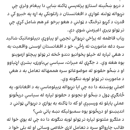
د دریو ښځینه استازو پرله‌پسې ټاکنه ښايي دا پیغام ولري چې
نړیواله ټولنه غواړي د افغانستان د راتلونکې په اړه په خبرو کې د
قدرت د کړیو ترڅنګ د ټولنې د هغو برخو غږ هم شامل کړي چې
تر ټولو ډېرې اغېزمنې شوې دي.
رباب فاطمه له پراخې نړیوالې تجربې او پیاوړي دیپلوماتیک شالید
سره دغه ماموریت ته راځي، خو د افغانستان اوسنی واقعیت به
د هغې لپاره له خپلو پخوانیو دندو څخه تر ټولو پېچلو ازموینو
یوه هغه وي. د جګړې له میراث، سیاسي بې‌باورۍ، بشري اړتیاوو
او د ښځو حقونو له موضوعاتو سره هممهاله تعامل به د هغې
د ماموریت تر ټولو لویه ننګونه وي.
اصلي پوښتنه دا ده چې ایا نړیواله ډیپلوماسي به د افغانانو، په
ځانګړي ډول د ښځو او نجونو د حقونو لپاره له سیاسي دریځونو
عملي پایلو ته ورسېږي او که دا ټاکنه به یوازې د نړیوالې ټولنې د
اندېښنو او دریځونو یوه سمبولیکه نښه پاتې شي؟
د ملګرو ملتونو لپاره تر ټولو لویه ننګونه دا ده چې له یوې خوا له
طالب چارواکو سره د تعامل لارې خلاصې وساتي او له بلې خوا د