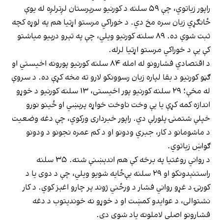
راپور زیاتوي، چې ۵۹ سلنه د کورنیو سرپرستان لږترلږه له یوې
ځانګړي زیان سره مخ دي. د خوراکي مرستو اړتیا هم په لوړه کچه
ثبت شوې ده. ۸۹ سلنه کورنیو ویلي، چې په تېرو درېیو میاشتو
کې یې د خوراکي مرستو اړتیا لرله.
د اقتصادي فشارونو له امله ۸۴ سلنه کورنیو پورونه اخیستي او
ګڼو کورنیو د بقا لپاره زیان رسوونکو لارو ته مخه کړې ده. د سروې
له مخې؛ ۲۹ سلنه کورنیو پور اخیستی، ۱۳ سلنه کورنیو د خوړو
اندازه کمه کړې یا یې وخت ناوخت خواړه پرېښي او ځینو نورو
خپلې شتمنۍ پلورلې دي. راپور خبرداری ورکوي، چې دغه وضعیت
د ماشومانو د کار، جبري ودونو او د کم عمره نجونو د ودونو
ګواښ زیاتوي.
د رواني روغتیا په برخه کې هم اندېښنې شته. ۳۵ سلنه
راستنېدونکو او ۲۹ سلنه بې‌ځایه شویو ویلي، چې د دوی یا د
کورنۍ د غړو رواني فشار د ورځني ژوند پر چارو اغېز کوي. د کار
نشتوالی، د عوایدو کمښت او د خوړو نه خوندیتوب د دغه
فشارونو اصلي لاملونه یاد شوي دي.