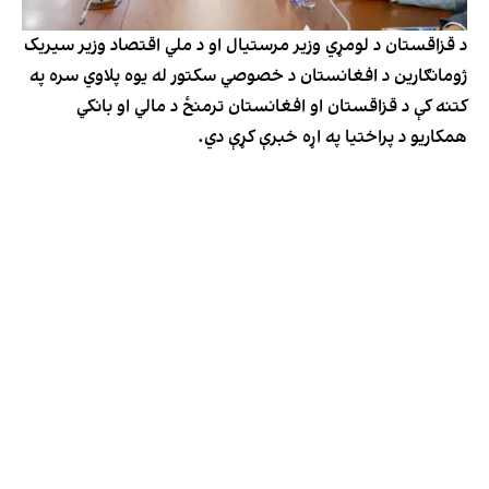
د قزاقستان د لومړي وزیر مرستیال او د ملي اقتصاد وزیر سیریک
ژومانګارین د افغانستان د خصوصي سکتور له یوه پلاوي سره په
کتنه کې د قزاقستان او افغانستان ترمنځ د مالي او بانکي
همکاریو د پراختیا په اړه خبرې کړې دي.