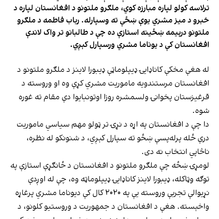
ترلاسه کولو لپاره مبارزه کوي، ملګرو ملتونو د افغانستان لپاره د
خبرو د میز مشري یوې ښځې ته وسپارله. رباب فاطمه د ملګرو
ملتونو درېیمه ښځینه استازې ده چې د طالبانو تر واک لاندې
افغانستان کې د یوناما مشري ورسپارل کېږي.
له هغې مخکې کاناډایۍ ډیپلوماټې ډیبورا لاینز د ملګرو ملتونو د
افغانستان مرستندویه ماموریت مشري کړې وه او وروسته د
قرغیزستان پخوانۍ ولسمشره روزا اوتونبایوا دې مقام ته غوره
شوه.
دا چې د افغانستان په اړه د نړۍ تر ټولو مهم سیاسي ماموریت
درې ځله پرله‌پسې ښځو ته سپارل کېږي، د شنونکو له نظره،
ناڅاپي انتخاب نه دی.
لومړۍ ښځه چې ملګرو ملتونو د افغانستان د ځانګړې استازې په
توګه وټاکله، ډیبورا لاینز کاناډایۍ ډیپلوماټه وه، چې له اوږدې
نړیوالې تجربې وروسته یې په ۲۰۲۰ کال کې دیوناما مشري پرغاړه
واخېسته. هغې د افغانستان د جمهوریت د وروستیو کلونو، د