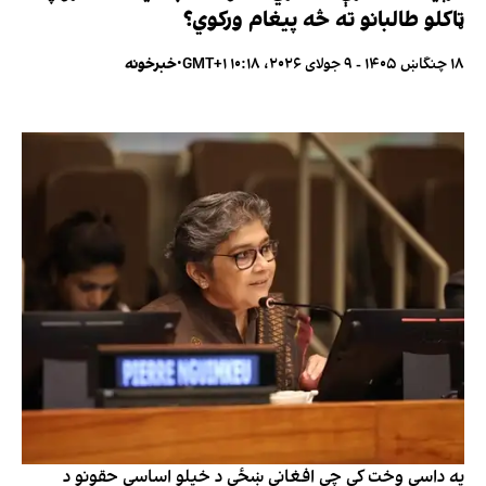
ټاکلو طالبانو ته څه پیغام ورکوي؟
۱۸ چنگاښ ۱۴۰۵ - ۹ جولای ۲۰۲۶، ۱۰:۱۸ GMT+۱
•
خبرخونه
په داسې وخت کې چې افغانې ښځې د خپلو اساسي حقونو د