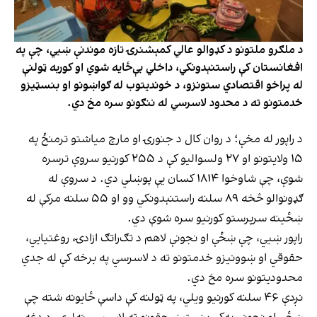
د ملګرو ملتونو د کډوالو عالي کمېشنرۍ تازه موندنې ښيي، چې په
افغانستان کې راستنېدونکي، داخلي بې‌ځایه شوي او کوربه ټولنې
له پراخو اقتصادي ستونزو، د خوندیتوب له ګواښونو او بنسټیزو
خدمتونو ته د محدود لاسرسي له ننګونو سره مخ دي.
د راپور له مخې؛ د روان کال د جنورۍ او مارچ میاشتو ترمنځ په
۱۵ ولایتونو او ۲۷ ولسوالیو کې د ۲۵۵ کورنیو سروې ترسره
شوې، چې شاوخوا ۱۸۱۴ کسان یې پوښلي دي. د سروې له
ګډونوالو څخه ۸۹ سلنه راستنېدونکي وو او ۵۵ سلنه مرکې له
ښځینه سرپرستو کورنیو سره شوې دي.
راپور ښيي، چې ښځې او نجونې لاهم د تګ‌راتګ ازادۍ، روغتیايي،
حقوقي او ښوونیزو خدمتونو ته د لاسرسي په برخه کې له جدي
محدودیتونو سره مخ دي.
نږدې ۴۶ سلنه کورنیو ویلي، په ټولنه کې داسې ځایونه شته چې