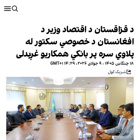
د قزاقستان د اقتصاد وزیر د
افغانستان د خصوصي سکتور له
پلاوي سره پر بانکي همکاریو غږېدلی
۱۸ چنگاښ ۱۴۰۵ - ۹ جولای ۲۰۲۶، ۱۴:۲۹ GMT+۱
شریک کول