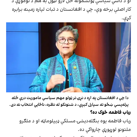
او د داسې سیاسي ټولشموله حل لارو لټول به هم د نوموړې د
کار اصلي برخه وي، چې د افغانستان د ثبات لپاره زمینه برابره
کړي.
دا چې د افغانستان په اړه د نړۍ تر ټولو مهم سیاسي ماموریت درې ځله
پرله‌پسې ښځو ته سپارل کېږي، د شنونکو له نظره، ناڅاپي انتخاب نه دی.
رباب فاطمه څوک ده؟
رباب فاطمه یوه بنګله‌دېشۍ مسلکي ډیپلوماټه او د ملګرو
ملتونو لوړپوړې چارواکې ده.