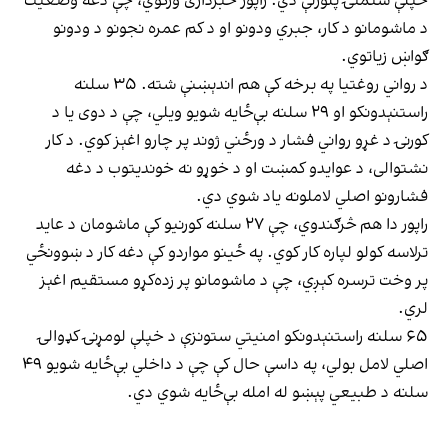
خپلې شتمنۍ پلورلې دي. راپور خبرداری ورکوي، چې دغه وضعیت
د ماشومانو د کار، جبري ودونو او د کم عمره نجونو د ودونو
ګواښ زیاتوي.
د رواني روغتیا په برخه کې هم اندېښنې شته. ۳۵ سلنه
راستنېدونکو او ۲۹ سلنه بې‌ځایه شویو ویلي، چې د دوی یا د
کورنۍ د غړو رواني فشار د ورځني ژوند پر چارو اغېز کوي. د کار
نشتوالی، د عوایدو کمښت او د خوړو نه خوندیتوب د دغه
فشارونو اصلي لاملونه یاد شوي دي.
راپور دا هم څرګندوي، چې ۲۷ سلنه کورنیو کې ماشومان د عاید
ترلاسه کولو لپاره کار کوي. په ځینو مواردو کې دغه کار د ښوونځي
پر وخت ترسره کېږي، چې د ماشومانو پر زده‌کړو مستقیم اغېز
لري.
۶۵ سلنه راستنېدونکو امنیتي ستونزې د خپلې لومړنۍ کډوالۍ
اصلي لامل بولي، په داسې حال کې چې د داخلي بې‌ځایه شویو ۴۹
سلنه د طبیعي پېښو له امله بې‌ځایه شوي دي.