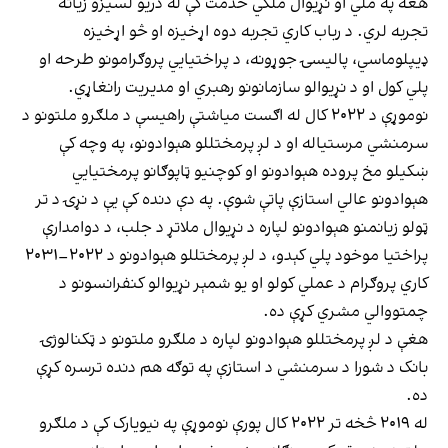
هغه په ملي او نړیوال ملکي خدمت کې له دریو لسیزو زیاته
تجربه لري. د رباب کاري تجربه دوه اړخیزه او څو اړخیزه
ډیپلوماسي، پالیسۍ جوړونه، د پراختیایي پروګرامونو طرحه او
پلي کول او د نړیوالو سازمانونو رهبري او مدیریت رانغاړي.
نوموړې د ۲۰۲۲ کال له اګست میاشتې راهیسې د ملګرو ملتونو د
سرمنشي مرستیاله او د لږ پرمختللو هېوادونو، په وچه کې
ښکیلو مخ پروده هېوادونو او کوچنیو ټاپوګانو پرمختیايي
هېوادونو عالي استازې پاتې شوې. په دې دنده کې یې د نړۍ د تر
ټولو زیانمنو هېوادونو لپاره د نړیوال ملاتړ د جلب، د دوامدارې
پراختیا موخود پلي کېدو، د لږ پرمختللو هېوادونو د ۲۰۲۲–۲۰۳۱
کاري پروګرام د عملي کولو او یو شمېر نړیوالو کنفرانسونو د
چمتووالي مشري کړې ده.
هغې د لږ پرمختللو هېوادونو لپاره د ملګرو ملتونو د ټکنالوژۍ
بانک د شورا د سرمنشي د استازې په توګه هم دنده ترسره کړې
ده.
له ۲۰۱۹ څخه تر ۲۰۲۲ کال پورې نوموړې په نیویارک کې د ملګرو