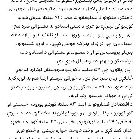
ښځې او نجونې په‌کې بنسټیزږ حقونو ته لاسرسی نه‌لري. د دغه
محدودیتونو اصلي لامل د محرم شرط او تبعیض بلل شوی دی.
د ملګرو ملتونو د معلوماتو له مخې؛ ۷۱ سلنه سروې شویو
کورنیو کې لږترلږه یو غړی د مدني اسنادو له نشتوالي سره مخ
دی. برېښنایي پېژندپاڼه، د زېږون سند او کاغذي پېژندپاڼه هغه
اسناد دي، چې تر ټولو ډېر کم موندل کېږي. د لوړو لګښتونو،
پېچلو پروسیجرونو او د معلوماتو نشتوالی د اسنادو د نه
ترلاسه کولو مهم لاملونه بلل شوي دي.
راپور زیاتوي، چې ۵۹ سلنه د کورنیو سرپرستان لږترلږه له یوې
ځانګړي زیان سره مخ دي. د خوراکي مرستو اړتیا هم په لوړه کچه
ثبت شوې ده. ۸۹ سلنه کورنیو ویلي، چې په تېرو درېیو میاشتو
کې یې د خوراکي مرستو اړتیا لرله.
د اقتصادي فشارونو له امله ۸۴ سلنه کورنیو پورونه اخیستي او
ګڼو کورنیو د بقا لپاره زیان رسوونکو لارو ته مخه کړې ده. د سروې
له مخې؛ ۲۹ سلنه کورنیو پور اخیستی، ۱۳ سلنه کورنیو د خوړو
اندازه کمه کړې یا یې وخت ناوخت خواړه پرېښي او ځینو نورو