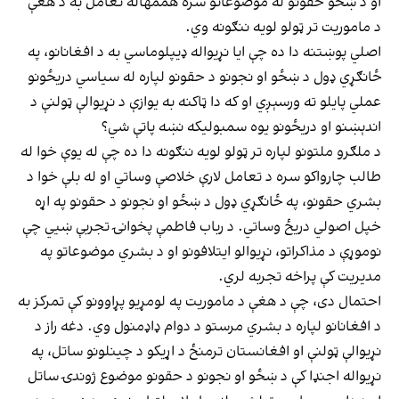
او د ښځو حقونو له موضوعاتو سره هممهاله تعامل به د هغې
د ماموریت تر ټولو لویه ننګونه وي.
اصلي پوښتنه دا ده چې ایا نړیواله ډیپلوماسي به د افغانانو، په
ځانګړي ډول د ښځو او نجونو د حقونو لپاره له سیاسي دریځونو
عملي پایلو ته ورسېږي او که دا ټاکنه به یوازې د نړیوالې ټولنې د
اندېښنو او دریځونو یوه سمبولیکه نښه پاتې شي؟
د ملګرو ملتونو لپاره تر ټولو لویه ننګونه دا ده چې له یوې خوا له
طالب چارواکو سره د تعامل لارې خلاصې وساتي او له بلې خوا د
بشري حقونو، په ځانګړي ډول د ښځو او نجونو د حقونو په اړه
خپل اصولي دریځ وساتي. د رباب فاطمې پخوانۍ تجربې ښيي چې
نوموړې د مذاکراتو، نړیوالو ایتلافونو او د بشري موضوعاتو په
مدیریت کې پراخه تجربه لري.
احتمال دی، چې د هغې د ماموریت په لومړیو پړاوونو کې تمرکز به
د افغانانو لپاره د بشري مرستو د دوام ډاډمنول وي. دغه راز د
نړیوالې ټولنې او افغانستان ترمنځ د اړیکو د چینلونو ساتل، په
نړیواله اجنډا کې د ښځو او نجونو د حقونو موضوع ژوندۍ ساتل