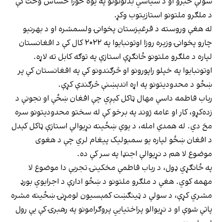
سولې خبرو او د سیاسي بدلونونو په یوه خورا حساس وخت کې
د ملګرو ملتونو استازیتوب وکړ.
له هغې وروسته د قرغیزستان پخوانۍ ولسمشره او د بهرنیو
چارو پخوانۍ وزیره روزا اوتونبایوا په ۲۰۲۲ کال کې د افغانستان
لپاره د ملګرو ملتونو ځانګړې استازې په توګه کابل ته لاړه.
اوتونبایوا په خپلو راپورونو او څرګندونو کې په افغانستان کې پر
ښځو د محدودیتونو په اړه اندېښنې څرګندې کړې.
رباب فاطمه داسې مهال ټاکل کېږي چې افغان ښځې او نجونې د
زده‌کړو، کار او عامه ژوند په برخو کې له سختو محدودیتونو سره
مخ دي. له همدې امله، د یوې ښځینه نړیوالې استازې ټاکل کېدل
د افغان ښځو لپاره یو سمبولیک پیغام لري چې د هغوی
موضوع لا هم د نړیوالې اجنډا په سر کې ده.
په ځانګړي ډول، د رباب فاطمې مخکینۍ تجربې دا موضوع لا
مهمه کوي. هغې د ملګرو ملتونو د ښځو ادارې د اجرایوي بورډ
مشري کړې، د سولې د ټینګښت کمېسیون لومړنۍ ښځینه مشره
پاتې شوې او د نړیوالو پراختیايي پروګرامونو په رهبرۍ کې یې رول