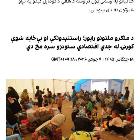
طالبانو په رسمي ډول تراوسه د هغې د ګومارل کېدو په تړاو
غبرګون نه دی ښودلی.
د ملګرو ملتونو راپور؛ راستنېدونکې او بې‌ځایه شوې
کورنۍ له جدي اقتصادي ستونزو سره مخ دي
۱۸ چنگاښ ۱۴۰۵ - ۹ جولای ۲۰۲۶، ۰۹:۱۸ GMT+۱