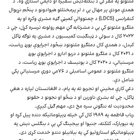
ملتونو په مقر کې د بنګله‌دېش سفیره او دایمي استازې وه. د
همدې مودې پر مهال یې د لږ پرمختللو هېوادونو د پنځم نړیوال
کنفرانس (LDC5) د چمتووالي کمېټې ګډه مشري وکړه او په
ملګرو ملتونو کې یې د مشرتابه ګڼ مهم رولونه ترسره کړل، چې د
۲۰۲۲ کال د سولې د ټینګښت کمېسیون د مشرې په توګه ټاکل
کېدل، د همدې کال دملګرو ملتونود ښځود اجرایوي بورډ ریاست،
د ۲۰۲۱ کال د ملګرو ملتونو د دریو ادارو د اجرایوي بورډ
مرستیالي، د ۲۰۲۰ کال د یونیسف د اجرایوي بورډ ریاست، د
ملګرو ملتونو د عمومي اسامبلې د ۷۶مې دورې مرستیالي پکې
شامل دي.
دغې کاري مخینې او تجربو ته په پام، د افغانستان لپاره د هغې
ټاکل، چې له بشري ناورین او د ښځو او نجونو د حقونو
محدودیت له ننګونې سره مخ دی، مهم ګڼل کیږي.
رباب فاطمه په ۱۹۸۹ کال کې خپله ډیپلوماتیکه دنده پیل کړه او
په نیویارک، کلکته، جنیوا او بېجینګ کې یې د بنګلس دېش په
ډیپلوماتیکو استازولیو کې په بېلابېلو دندو خدمت کړی دی.