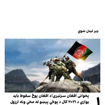
ډېر لیدل شوي
۱
پخوانی افغان سرتیری؛د افغان پوځ سقوط باید
یوازې د ۲۰۲۱ کال د پوځي پېښو له مخې ونه ارزول