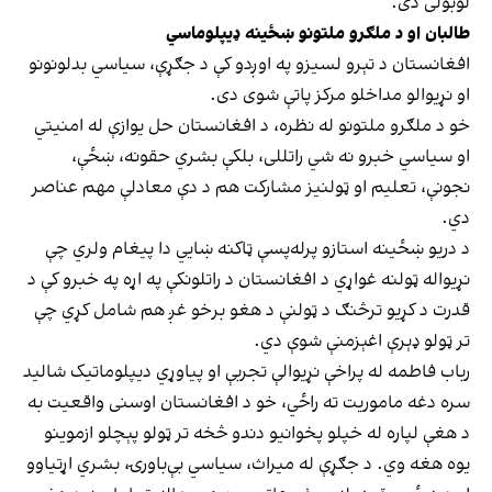
لوبولی دی.
طالبان او د ملګرو ملتونو ښځینه ډیپلوماسي
افغانستان د تېرو لسیزو په اوږدو کې د جګړې، سیاسي بدلونونو
او نړیوالو مداخلو مرکز پاتې شوی دی.
خو د ملګرو ملتونو له نظره، د افغانستان حل یوازې له امنیتي
او سیاسي خبرو نه شي راتللی، بلکې بشري حقونه، ښځې،
نجونې، تعلیم او ټولنیز مشارکت هم د دې معادلې مهم عناصر
دي.
د دریو ښځینه استازو پرله‌پسې ټاکنه ښايي دا پیغام ولري چې
نړیواله ټولنه غواړي د افغانستان د راتلونکې په اړه په خبرو کې د
قدرت د کړیو ترڅنګ د ټولنې د هغو برخو غږ هم شامل کړي چې
تر ټولو ډېرې اغېزمنې شوې دي.
رباب فاطمه له پراخې نړیوالې تجربې او پیاوړي دیپلوماتیک شالید
سره دغه ماموریت ته راځي، خو د افغانستان اوسنی واقعیت به
د هغې لپاره له خپلو پخوانیو دندو څخه تر ټولو پېچلو ازموینو
یوه هغه وي. د جګړې له میراث، سیاسي بې‌باورۍ، بشري اړتیاوو