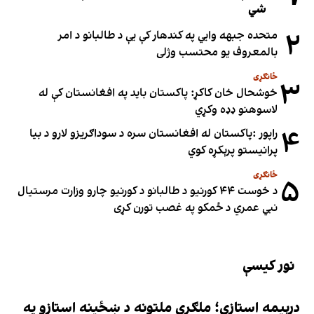
شي
۲
متحده جبهه وايي په کندهار کې یې د طالبانو د امر
بالمعروف یو محتسب وژلی
ځانګړی
۳
خوشحال خان کاکړ: پاکستان بايد په افغانستان کې له
لاسوهنو ډډه وکړي
۴
راپور :پاکستان له افغانستان سره د سوداګریزو لارو د بیا
پرانیستو پرېکړه کوي
ځانګړی
۵
د خوست ۴۴ کورنیو د طالبانو د کورنیو چارو وزارت مرستیال
نبي عمري د ځمکو په غصب تورن کړی
نور کیسې
درېیمه استازې؛ ملګري ملتونه د ښځینه استازو په