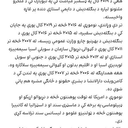
هغې د ۲۰۱۹ کال په ډسمبر میاشت کې په نیویارک کې د ملګرو
ملتونو لپاره د بنګله‌دېش د دایمي استازې دنده پر غاړه
واخیسته.
تر دې وړاندې، نوموړې له ۲۰۱۶ څخه تر ۲۰۱۹ کال پورې په جاپان
کې د بنګله‌دېش سفیره، له ۲۰۱۵ څخه تر ۲۰۱۶ کال پورې د
بنګله‌دېش د بهرنیو چارو وزارت عمومي رییسه، له ۲۰۰۷ څخه تر
۲۰۱۱ کال پورې د کډوالۍ نړیوال سازمان د سویلي اسیا سیمه‌ییزه
استازې او له ۲۰۱۲ څخه تر ۲۰۱۵ کال پورې د جنوبي او سوېل
لوېدیزې اسیا او د اقلیم بدلون او کډوالۍ سیمه‌ییزه سلاکاره وه.
هغه همدارنګه له ۲۰۰۶ څخه تر ۲۰۰۷ کال پورې په لندن کې د
کامن‌وېلت دارالانشا د بشري حقونو د څانګې مشره هم پاتې
شوې ده.
نوموړې د امریکا له توفت پوهنتون څخه د نړیوالو اړیکو او
ډیپلوماسۍ په برخه کې د ماسټرۍ سند او د اسټرالیا له کانبیرا
پوهنتون څخه د ټولنیزو علومو د لیسانس سند ترلاسه کړی
دی.