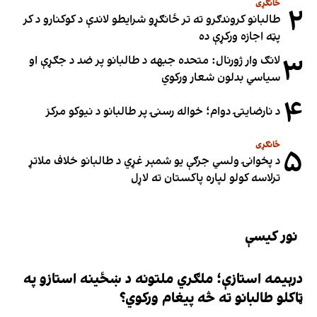
ځانګړی
۲
طالبانو کروندګرو ته تر ځانګړو شرایطو لاندې د کوکنارو د کر
پټه اجازه ورکړې ده
۳
لانګ وار ژورنال: متحده جبهه د طالبانو پر ضد د جګړې او
سیاسي بدلون شعار ورکوي
۴
د نارضایتۍ دوام؛ خواله رسنۍ پر طالبانو د نیوکو مرکز
ځانګړی
۵
د پخوانۍ ولسي جرګې یو شمېر غړي د طالبانو خلاف ملاتړ
ترلاسه کولو لپاره پاکستان ته لاړل
نور کیسې
درېیمه استازې؛ ملګري ملتونه د ښځینه استازو په
ټاکلو طالبانو ته څه پیغام ورکوي؟