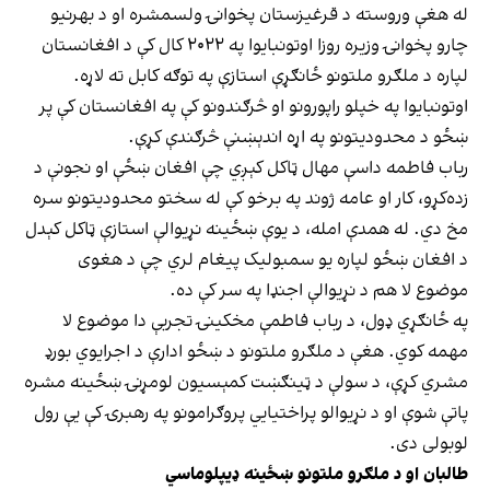
له هغې وروسته د قرغیزستان پخوانۍ ولسمشره او د بهرنیو
چارو پخوانۍ وزیره روزا اوتونبایوا په ۲۰۲۲ کال کې د افغانستان
لپاره د ملګرو ملتونو ځانګړې استازې په توګه کابل ته لاړه.
اوتونبایوا په خپلو راپورونو او څرګندونو کې په افغانستان کې پر
ښځو د محدودیتونو په اړه اندېښنې څرګندې کړې.
رباب فاطمه داسې مهال ټاکل کېږي چې افغان ښځې او نجونې د
زده‌کړو، کار او عامه ژوند په برخو کې له سختو محدودیتونو سره
مخ دي. له همدې امله، د یوې ښځینه نړیوالې استازې ټاکل کېدل
د افغان ښځو لپاره یو سمبولیک پیغام لري چې د هغوی
موضوع لا هم د نړیوالې اجنډا په سر کې ده.
په ځانګړي ډول، د رباب فاطمې مخکینۍ تجربې دا موضوع لا
مهمه کوي. هغې د ملګرو ملتونو د ښځو ادارې د اجرایوي بورډ
مشري کړې، د سولې د ټینګښت کمېسیون لومړنۍ ښځینه مشره
پاتې شوې او د نړیوالو پراختیايي پروګرامونو په رهبرۍ کې یې رول
لوبولی دی.
طالبان او د ملګرو ملتونو ښځینه ډیپلوماسي