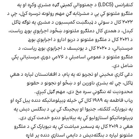
کنفرانس (LDC5) د چمتووالي کمېټې ګډه مشري وکړه او په
ملګرو ملتونو کې یې د مشرتابه ګڼ مهم رولونه ترسره کړل، چې د
۲۰۲۲ کال د سولې د ټینګښت کمېسیون د مشرې په توګه ټاکل
کېدل، د همدې کال دملګرو ملتونود ښځود اجرایوي بورډ ریاست،
د ۲۰۲۱ کال د ملګرو ملتونو د دریو ادارو د اجرایوي بورډ
مرستیالي، د ۲۰۲۰ کال د یونیسف د اجرایوي بورډ ریاست، د
ملګرو ملتونو د عمومي اسامبلې د ۷۶مې دورې مرستیالي پکې
شامل دي.
دغې کاري مخینې او تجربو ته په پام، د افغانستان لپاره د هغې
ټاکل، چې له بشري ناورین او د ښځو او نجونو د حقونو
محدودیت له ننګونې سره مخ دی، مهم ګڼل کیږي.
رباب فاطمه په ۱۹۸۹ کال کې خپله ډیپلوماتیکه دنده پیل کړه او
په نیویارک، کلکته، جنیوا او بېجینګ کې یې د بنګلس دېش په
ډیپلوماتیکو استازولیو کې په بېلابېلو دندو خدمت کړی دی.
هغې د ۲۰۱۹ کال په ډسمبر میاشت کې په نیویارک کې د ملګرو
ملتونو لپاره د بنګله‌دېش د دایمي استازې دنده پر غاړه