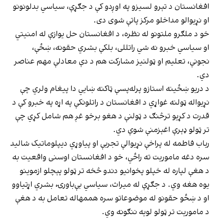
افغانستان د تېرو لسیزو په اوږدو کې د جګړې، سیاسي بدلونونو
او نړیوالو مداخلو مرکز پاتې شوی دی.
خو د ملګرو ملتونو له نظره، د افغانستان حل یوازې له امنیتي
او سیاسي خبرو نه شي راتللی، بلکې بشري حقونه، ښځې،
نجونې، تعلیم او ټولنیز مشارکت هم د دې معادلې مهم عناصر
دي.
د دریو ښځینه استازو پرله‌پسې ټاکنه ښايي دا پیغام ولري چې
نړیواله ټولنه غواړي د افغانستان د راتلونکې په اړه په خبرو کې د
قدرت د کړیو ترڅنګ د ټولنې د هغو برخو غږ هم شامل کړي چې
تر ټولو ډېرې اغېزمنې شوې دي.
رباب فاطمه له پراخې نړیوالې تجربې او پیاوړي دیپلوماتیک شالید
سره دغه ماموریت ته راځي، خو د افغانستان اوسنی واقعیت به
د هغې لپاره له خپلو پخوانیو دندو څخه تر ټولو پېچلو ازموینو
یوه هغه وي. د جګړې له میراث، سیاسي بې‌باورۍ، بشري اړتیاوو
او د ښځو حقونو له موضوعاتو سره هممهاله تعامل به د هغې
د ماموریت تر ټولو لویه ننګونه وي.