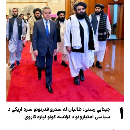
۱
چینایي رسنۍ: طالبان له سترو قدرتونو سره اړیکې د
سیاسي امتیازونو د ترلاسه کولو لپاره کاروي