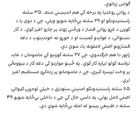
ګواښ زیاتوي.
د رواني روغتیا په برخه کې هم اندېښنې شته. ۳۵ سلنه
راستنېدونکو او ۲۹ سلنه بې‌ځایه شویو ویلي، چې د دوی یا د
کورنۍ د غړو رواني فشار د ورځني ژوند پر چارو اغېز کوي. د کار
نشتوالی، د عوایدو کمښت او د خوړو نه خوندیتوب د دغه
فشارونو اصلي لاملونه یاد شوي دي.
راپور دا هم څرګندوي، چې ۲۷ سلنه کورنیو کې ماشومان د عاید
ترلاسه کولو لپاره کار کوي. په ځینو مواردو کې دغه کار د ښوونځي
پر وخت ترسره کېږي، چې د ماشومانو پر زده‌کړو مستقیم اغېز
لري.
۶۵ سلنه راستنېدونکو امنیتي ستونزې د خپلې لومړنۍ کډوالۍ
اصلي لامل بولي، په داسې حال کې چې د داخلي بې‌ځایه شویو ۴۹
سلنه د طبیعي پېښو له امله بې‌ځایه شوي دي.