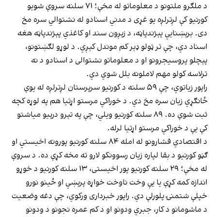
د ملګرو ملتونو د معلوماتو له مخې؛ ۷۱ سلنه سروې شویو
کورنیو کې لږترلږه یو غړی د مدني اسنادو له نشتوالي سره مخ
دی. برېښنایي پېژندپاڼه، د زېږون سند او کاغذي پېژندپاڼه هغه
اسناد دي، چې تر ټولو ډېر کم موندل کېږي. د لوړو لګښتونو،
پېچلو پروسیجرونو او د معلوماتو نشتوالی د اسنادو د نه
ترلاسه کولو مهم لاملونه بلل شوي دي.
راپور زیاتوي، چې ۵۹ سلنه د کورنیو سرپرستان لږترلږه له یوې
ځانګړي زیان سره مخ دي. د خوراکي مرستو اړتیا هم په لوړه کچه
ثبت شوې ده. ۸۹ سلنه کورنیو ویلي، چې په تېرو درېیو میاشتو
کې یې د خوراکي مرستو اړتیا لرله.
د اقتصادي فشارونو له امله ۸۴ سلنه کورنیو پورونه اخیستي او
ګڼو کورنیو د بقا لپاره زیان رسوونکو لارو ته مخه کړې ده. د سروې
له مخې؛ ۲۹ سلنه کورنیو پور اخیستی، ۱۳ سلنه کورنیو د خوړو
اندازه کمه کړې یا یې وخت ناوخت خواړه پرېښي او ځینو نورو
خپلې شتمنۍ پلورلې دي. راپور خبرداری ورکوي، چې دغه وضعیت
د ماشومانو د کار، جبري ودونو او د کم عمره نجونو د ودونو