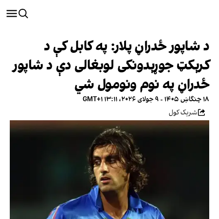
د شاپور ځدراڼ پلار: په کابل کې د
کرېکټ جوړېدونکی لوبغالی دې د شاپور
ځدراڼ په نوم ونومول شي
۱۸ چنگاښ ۱۴۰۵ - ۹ جولای ۲۰۲۶، ۱۳:۱۱ GMT+۱
شریک کول