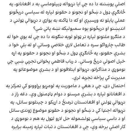
اصلي پوښتنه دا ده چې ایا نړیواله ډیپلوماسي به د افغانانو، په
ځانګړي ډول د ښځو او نجونو د حقونو لپاره له سیاسي دریځونو
عملي پایلو ته ورسېږي او که دا ټاکنه به یوازې د نړیوالې ټولنې د
اندېښنو او دریځونو یوه سمبولیکه نښه پاتې شي؟
د ملګرو ملتونو لپاره تر ټولو لویه ننګونه دا ده چې له یوې خوا له
طالب چارواکو سره د تعامل لارې خلاصې وساتي او له بلې خوا د
بشري حقونو، په ځانګړي ډول د ښځو او نجونو د حقونو په اړه
خپل اصولي دریځ وساتي. د رباب فاطمې پخوانۍ تجربې ښيي چې
نوموړې د مذاکراتو، نړیوالو ایتلافونو او د بشري موضوعاتو په
مدیریت کې پراخه تجربه لري.
احتمال دی، چې د هغې د ماموریت په لومړیو پړاوونو کې تمرکز به
د افغانانو لپاره د بشري مرستو د دوام ډاډمنول وي. دغه راز د
نړیوالې ټولنې او افغانستان ترمنځ د اړیکو د چینلونو ساتل، په
نړیواله اجنډا کې د ښځو او نجونو د حقونو موضوع ژوندۍ ساتل
او د داسې سیاسي ټولشموله حل لارو لټول به هم د نوموړې د
کار اصلي برخه وي، چې د افغانستان د ثبات لپاره زمینه برابره