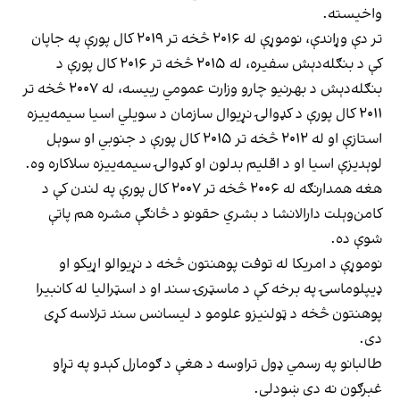
واخیسته.
تر دې وړاندې، نوموړې له ۲۰۱۶ څخه تر ۲۰۱۹ کال پورې په جاپان
کې د بنګله‌دېش سفیره، له ۲۰۱۵ څخه تر ۲۰۱۶ کال پورې د
بنګله‌دېش د بهرنیو چارو وزارت عمومي رییسه، له ۲۰۰۷ څخه تر
۲۰۱۱ کال پورې د کډوالۍ نړیوال سازمان د سویلي اسیا سیمه‌ییزه
استازې او له ۲۰۱۲ څخه تر ۲۰۱۵ کال پورې د جنوبي او سوېل
لوېدیزې اسیا او د اقلیم بدلون او کډوالۍ سیمه‌ییزه سلاکاره وه.
هغه همدارنګه له ۲۰۰۶ څخه تر ۲۰۰۷ کال پورې په لندن کې د
کامن‌وېلت دارالانشا د بشري حقونو د څانګې مشره هم پاتې
شوې ده.
نوموړې د امریکا له توفت پوهنتون څخه د نړیوالو اړیکو او
ډیپلوماسۍ په برخه کې د ماسټرۍ سند او د اسټرالیا له کانبیرا
پوهنتون څخه د ټولنیزو علومو د لیسانس سند ترلاسه کړی
دی.
طالبانو په رسمي ډول تراوسه د هغې د ګومارل کېدو په تړاو
غبرګون نه دی ښودلی.