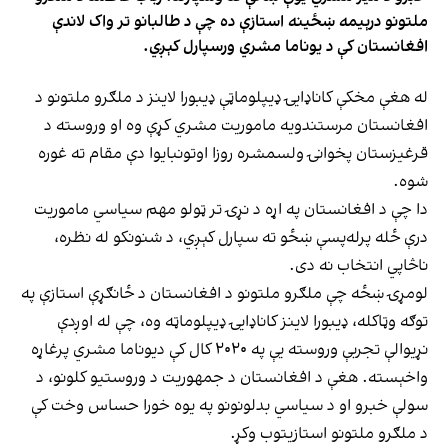
ملتونو درېیمه ښځینه استازې ده چې د طالبانو تر واک لاندې
افغانستان کې د یوناما مشري ورسپارل کېږي.
له هغې مخکې کاناډایۍ ډیپلوماټې ډیبورا لاینز د ملګرو ملتونو د
افغانستان مرستندویه ماموریت مشري کړې وه او وروسته د
قرغیزستان پخوانۍ ولسمشره روزا اوتونبایوا دې مقام ته غوره
شوه.
دا چې د افغانستان په اړه د نړۍ تر ټولو مهم سیاسي ماموریت
درې ځله پرله‌پسې ښځو ته سپارل کېږي، د شنونکو له نظره،
ناڅاپي انتخاب نه دی.
لومړۍ ښځه چې ملګرو ملتونو د افغانستان د ځانګړې استازې په
توګه وټاکله، ډیبورا لاینز کاناډایۍ ډیپلوماټه وه، چې له اوږدې
نړیوالې تجربې وروسته یې په ۲۰۲۰ کال کې دیوناما مشري پرغاړه
واخېسته. هغې د افغانستان د جمهوریت د وروستیو کلونو، د
سولې خبرو او د سیاسي بدلونونو په یوه خورا حساس وخت کې
د ملګرو ملتونو استازیتوب وکړ.