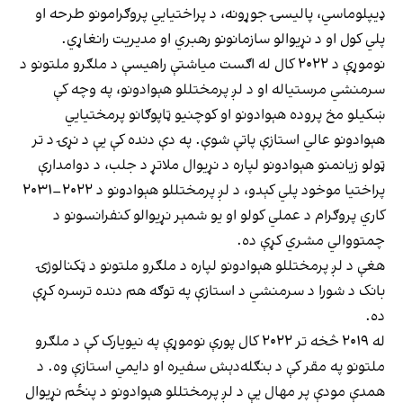
ډیپلوماسي، پالیسۍ جوړونه، د پراختیایي پروګرامونو طرحه او
پلي کول او د نړیوالو سازمانونو رهبري او مدیریت رانغاړي.
نوموړې د ۲۰۲۲ کال له اګست میاشتې راهیسې د ملګرو ملتونو د
سرمنشي مرستیاله او د لږ پرمختللو هېوادونو، په وچه کې
ښکیلو مخ پروده هېوادونو او کوچنیو ټاپوګانو پرمختیايي
هېوادونو عالي استازې پاتې شوې. په دې دنده کې یې د نړۍ د تر
ټولو زیانمنو هېوادونو لپاره د نړیوال ملاتړ د جلب، د دوامدارې
پراختیا موخود پلي کېدو، د لږ پرمختللو هېوادونو د ۲۰۲۲–۲۰۳۱
کاري پروګرام د عملي کولو او یو شمېر نړیوالو کنفرانسونو د
چمتووالي مشري کړې ده.
هغې د لږ پرمختللو هېوادونو لپاره د ملګرو ملتونو د ټکنالوژۍ
بانک د شورا د سرمنشي د استازې په توګه هم دنده ترسره کړې
ده.
له ۲۰۱۹ څخه تر ۲۰۲۲ کال پورې نوموړې په نیویارک کې د ملګرو
ملتونو په مقر کې د بنګله‌دېش سفیره او دایمي استازې وه. د
همدې مودې پر مهال یې د لږ پرمختللو هېوادونو د پنځم نړیوال