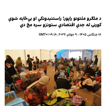
د ملګرو ملتونو راپور؛ راستنېدونکې او بې‌ځایه شوې
کورنۍ له جدي اقتصادي ستونزو سره مخ دي
۱۸ چنگاښ ۱۴۰۵ - ۹ جولای ۲۰۲۶، ۰۹:۱۸ GMT+۱