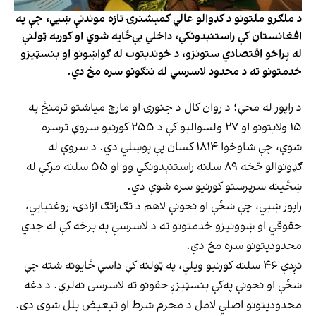
د ملګرو ملتونو د کډوالو عالي کمېشنرۍ تازه موندنې ښيي، چې په
افغانستان کې راستنېدونکي، داخلي بې‌ځایه شوي او کوربه ټولنې
له پراخو اقتصادي ستونزو، د خوندیتوب له ګواښونو او بنسټیزو
خدمتونو ته د محدود لاسرسي له ننګونو سره مخ دي.
د راپور له مخې؛ د روان کال د جنورۍ او مارچ میاشتو ترمنځ په
۱۵ ولایتونو او ۲۷ ولسوالیو کې د ۲۵۵ کورنیو سروې ترسره
شوې، چې شاوخوا ۱۸۱۴ کسان یې پوښلي دي. د سروې له
ګډونوالو څخه ۸۹ سلنه راستنېدونکي وو او ۵۵ سلنه مرکې له
ښځینه سرپرستو کورنیو سره شوې دي.
راپور ښيي، چې ښځې او نجونې لاهم د تګ‌راتګ ازادۍ، روغتیايي،
حقوقي او ښوونیزو خدمتونو ته د لاسرسي په برخه کې له جدي
محدودیتونو سره مخ دي.
نږدې ۴۶ سلنه کورنیو ویلي، په ټولنه کې داسې ځایونه شته چې
ښځې او نجونې په‌کې بنسټیزږ حقونو ته لاسرسی نه‌لري. د دغه
محدودیتونو اصلي لامل د محرم شرط او تبعیض بلل شوی دی.