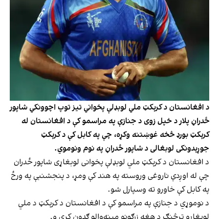
د افغانستان د کرېکټ ملي لوبډلې پخواني تیز توپ اچوونکي شاپور
ځدراڼ پلار د خپل زوی د جنازې په مراسمو کې د افغانستان له
کرېکټ بورډ څخه غوښتنه وکړه، چې په کابل کې د کرېکټ
جوړېدونکی لوبغالی د شاپور ځدراڼ په نوم ونوموي.
د افغانستان د کرېکټ ملي لوبډلې پخوانی لوبغاړی شاپور ځدران
چې له اوږدې ناروغی وروسته په هند کې ومړ، د پنجشنبې په ورځ
په کابل کې خاورو ته وسپارل شو.
د نوموړي د جنازې په مراسمو کې د افغانستان د کرېکټ د ملي
لوبغاړو ترڅنګ د هغه زرګونو مینه‌والو ګډون کړی و.