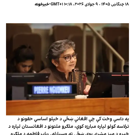
۱۸ چنگاښ ۱۴۰۵ - ۹ جولای ۲۰۲۶، ۱۰:۱۸ GMT+۱
•
خبرخونه
په داسې وخت کې چې افغانې ښځې د خپلو اساسي حقونو د
ترلاسه کولو لپاره مبارزه کوي، ملګرو ملتونو د افغانستان لپاره د
خبرو د میز مشري یوې ښځې ته وسپارله. رباب فاطمه د ملګرو