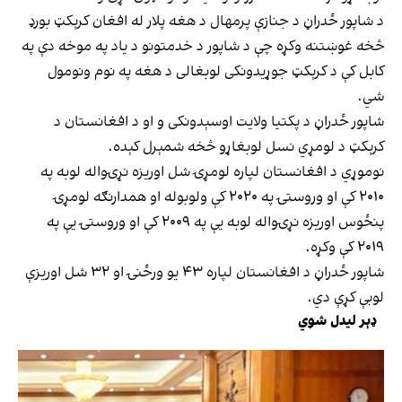
د شاپور ځدراڼ د جنازې پرمهال د هغه پلار له افغان کرېکټ بورډ
څخه غوښتنه وکړه چې د شاپور د خدمتونو د یاد په موخه دې په
کابل کې د کرېکټ جوړیدونکی لوبغالی د هغه په نوم ونومول
شي.
شاپور ځدراڼ د پکتیا ولایت اوسېدونکی و او د افغانستان د
کرېکټ د لومړي نسل لوبغاړو څخه شمېرل کېده.
نوموړي د افغانستان لپاره لومړۍ شل اوریزه نړۍواله لوبه په
۲۰۱۰ کې او وروستۍ په ۲۰۲۰ کې ولوبوله او همدارنګه لومړۍ
پنځوس اوریزه نړۍواله لوبه یې په ۲۰۰۹ کې او وروستۍ یې په
۲۰۱۹ کې وکړه.
شاپور ځدراڼ د افغانستان لپاره ۴۳ یو ورځنۍ او ۳۲ شل اوریزې
لوبې کړې دي.
ډېر لیدل شوي