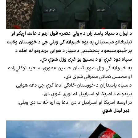
د ایران د سپاه پاسداران د «ولي عصر» قول اردو د عامه اړیکو او
تبلیغاتو مرستیالۍ په یوه خبرپاڼه کې ویلي چې د خوزستان ولایت
پر ځینو سیمو د پنجشنبې د سهار د هوايي بریدونو له امله د
سپاه دوه غړي او د بسیج یو غړی وژل شوي دي.
په خبرپاڼه کې وژل شوي کسان حسین عموري، سعید توکلي‌زاده
او محسن نجاتي معرفي شوي دي.
د سپاه پاسداران د خوزستان څانګې ادعا کړې چې دغه هوايي
بریدونه د امریکا او اسراییل له لوري شوي دي.
تر اوسه امریکا او اسراییل د دې ادعا په اړه څه نه دي ویلي.
ډېر لیدل شوي