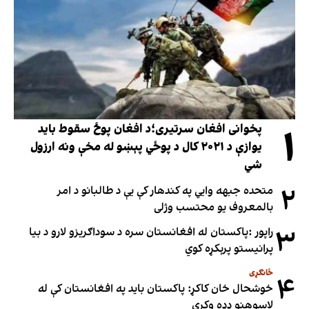
۱
پخوانی افغان سرتیری؛د افغان پوځ سقوط باید
یوازې د ۲۰۲۱ کال د پوځي پېښو له مخې ونه ارزول
شي
۲
متحده جبهه وايي په کندهار کې یې د طالبانو د امر
بالمعروف یو محتسب وژلی
۳
راپور :پاکستان له افغانستان سره د سوداګریزو لارو د بیا
پرانیستو پرېکړه کوي
ځانګړی
۴
خوشحال خان کاکړ: پاکستان بايد په افغانستان کې له
لاسوهنو ډډه وکړي