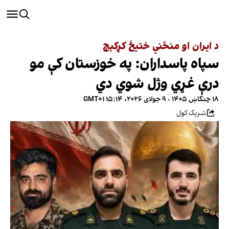
د ایران او منځني ختیځ کړکېچ
سپاه پاسداران: په خوزستان کې مو
درې غړي وژل شوي دي
۱۸ چنگاښ ۱۴۰۵ - ۹ جولای ۲۰۲۶، ۱۵:۱۴ GMT+۱
شریک کول