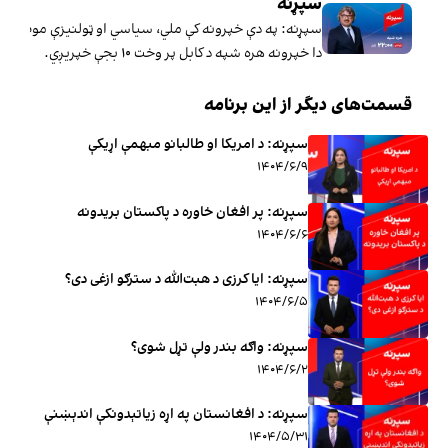
سپړنه
سپړنه: په دې خپرونه کې ملي، سیاسي او ټولنیزې موضوع ګ
دا خپرونه هره شپه د کابل پر وخت ۱۰ بجې خپریږي.
قسمت‌های دیگر از این برنامه
سپړنه: د امریکا او طالبانو مبهمې اړیکې
۱۴۰۴/۶/۹
سپړنه: پر افغان خاوره د پاکستان بریدونه
۱۴۰۴/۶/۶
سپړنه: ایا کرزی د هبت‌الله د سترګو ازغی دی؟
۱۴۰۴/۶/۵
سپړنه: واګه بندر ولې تړل شوی؟
۱۴۰۴/۶/۲
سپړنه: د افغانستان په اړه زیاتېدونکې اندېښنې
۱۴۰۴/۵/۳۱