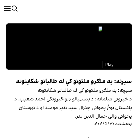
سپړنه: په ملګرو ملتونو کې له طالبانو شکایتونه
سپړنه: په ملګرو ملتونو کې له طالبانو شکایتونه
د خپرونې مېلمانه: د بنسټپالو ډلو څېړونکی احمد شعیب، د
پاکستان پوځ پخوانی جنرال سید نذیر مومند او د نورستان
پخوانی والي جمال الدین بدر.
پنجشنبه ۱۴۰۴/۵/۳۰