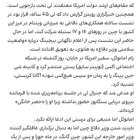
که مقام‌های ارشد دولت امریکا معتقدند لی تحت بازجویی است.
همچنین خبرگزاری رویترز گزارش داد که لی ۶۵ ساله، قرار بود در
نشست سالانه همکاری‌های دفاعی به میزبانی ویتنام در مرز این
کشور با چین در روزهای ۱۶ و ۱۷ سنبله شرکت کند، اما در حال
حاضر این نشست پس از اعلام ناگهانی بیجینگ درباره «وضعیت
سلامتی وزیر دفاع» به هانوی، به تعویق افتاده است.
رام امانوئل، سفیر امریکا در جاپان، روز گذشته در شبکه
اجتماعی اکس (توییتر سابق) پستی منتشر کرد و کابینه شی
جین پینگ را به رمان «و سپس هیچ‌کس نبود» آگاتا کریستی،
تشبیه کرد.
او مدعی شد که جنرال لی در جلسه برنامه‌ریزی شده با فرمانده
نیروی دریایی سنگاپور حضور نداشته زیرا او را «حصر خانگی»
کرده‌اند.
امانوئل اما منبعی برای درستی این ادعا ارائه نکرد.
ناپدید شدن وزیر دفاع چین اما به دنبال برکناری غافلگیر کننده
وزیر امور خارجه این کشور، چین گانگ، در ماه جوزا و پس از یک