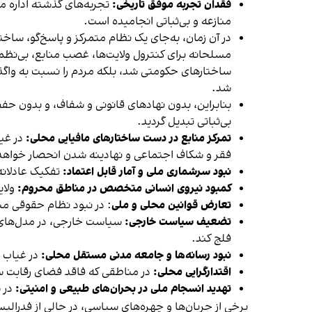
فقدان تجربه موفق تاریخی:
تجربه‌های گذشته‌ اداره 
منازعه و بی‌ثباتی انجامیده است.
در آن زمان، به‌جای یک نظام متمرکز و پاسخ‌گو، سا
مسلحانه برای کنترول ولایت‌ها، غصب منابع، بی‌نظمی اد
ساختارهای حکومتی شد، بلکه مردم را نسبت به واگذ
شد.
بنابراین، بدون نهادهای قانونی و شفاف، و بدون حفظ 
بی‌ثباتی تبدیل گردید.
تمرکز منابع در دست ساختارهای مافیایی محلی:
در غی
فقر و شکاف اجتماعی و نهادینه شدن انحصار خواهد
نبود سرشماری ملی و آمار قابل اعتماد:
تفکیک عادلان
کمبود نیروی انسانی متخصص در مناطق محروم:
ولای
تعارض قوانین محلی و ملی
: در نبود نظام حقوقی من
تضعیف سیاست خارجی:
سیاست خارجی، در مدل‌های
فلج کند.
نبود رسانه‌ها و جامعه مدنی مستقل محلی:
در غیاب 
اقتدارگرایی محلی:
در مناطقی که فاقد فضای رقابت س
تهدید انسجام ملی در بحران‌های طبیعی و امنیتی:
در 
برخی از جریان‌ها و چهره‌های سیاسی، در حالی از فدرا