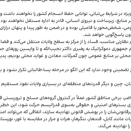
‌ویژه در شرایط بی‌ثباتی، توانایی حفظ انسجام کشور را نخواهند داشت
 منابع، زیرساخت و نیروی انسانی، قادر به اداره‌ مستقل نخواهند بود 
ومی، شخص‌محور یا فامیلی بوده و در ضمن به طور پیدا و پنهان درارای
ون پاسخ‌گویی خواهد شد.
نظارتی مناسب، فساد را از مرکز به سطح ولایات منتقل می‌کند و فضای 
جمهوری دموکراتیک به رهبری داکتر نجیب‌الله و تا واپسین روزهای ج
لی بر منابع عمومی چون گمرکات، معادن و عواید محلی بودیم، پدیده‌ا
مینی وجود ندارد که این الگو در مرحله‌ پسا-طالبانی تکرار نشود و با
تان، چین و دیگر قدرت‌های منطقه‌ای در بسیاری ولایات نفوذ مستقیم 
ضر، برخی مناطق کشور عملاً در کنترول گروه‌های مسلح و تروریستی قر
سازی بسترهای امنیتی و حقوقی به‌سوی فدرالیسم حرکت شود، این خطر وج
ونی‌شان را در پوشش قانونی نهادینه سازند، اتفاقی که می‌تواند امن
ات مانند کابل، قندهار، ننگرهار، هرات و مزار در مقایسه با غور، نورستا
 نهادینه می‌کند.