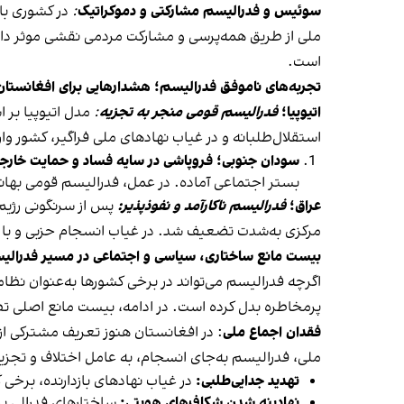
سوئیس و فدرالیسم مشارکتی و دموکراتیک
:
در کشوری با
ملی از طریق همه‌پرسی و مشارکت مردمی نقشی موثر دارن
است.
تجربه‌های ناموفق فدرالیسم؛ هشدارهایی برای افغانستان
اتیوپیا؛
فدرالیسم قومی منجر به تجزیه
:
مدل اتیوپیا بر 
استقلال‌طلبانه و در غیاب نهادهای ملی فراگیر، کشور و
سودان جنوبی؛ فروپاشی در سایه فساد و حمایت خارج
بستر اجتماعی آماده. در عمل، فدرالیسم قومی بهانه‌
عراق؛
فدرالیسم ناکارآمد و نفوذپذیر:
پس از سرنگونی رژیم
مرکزی به‌شدت تضعیف شد. در غیاب انسجام حزبی و با
بیست مانع ساختاری، سیاسی و اجتماعی در مسیر فدرالیسم
اگرچه فدرالیسم می‌تواند در برخی کشورها به‌عنوان نظامی 
پرمخاطره بدل کرده است. در ادامه، بیست مانع اصلی تط
فقدان اجماع ملی
: در افغانستان هنوز تعریف مشترکی ا
ملی، فدرالیسم به‌جای انسجام، به عامل اختلاف و تجزی
تهدید جدایی‌طلبی:
در غیاب نهادهای بازدارنده، برخی
نهادینه شدن شکاف‌های هویتی:
ساختارهای فدرالی ب