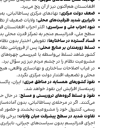
افغانستان هم‌اکنون نیز از آن رنج می‌برد.
ضعف دولت مرکزی:
نهادهای مرکزی پسا‌طالبانی، به
نابرابری شدید ظرفیت‌های محلی:
ولایات ضعیف از نظر
نبود احزاب ملی و سراسری:
اکثر احزاب افغانستان ق
سطح ملی، فدرالیسم منجر به تمرکز قدرت محلی بد
فساد گسترده در ساختارها:
تفویض اختیار بدون نظام 
تسلط زورمندان بر منابع محلی:
پس از فروپاشی نظام 
کشور شاهد تسلط بی‌واسطه یا غیررسمی چهره‌های مح
مشروعیت نظام را در چشم مردم نیز زیر سؤال برد.
در غیاب اصلاحات ساختاری و نهادسازی واقعی، هیچ تض
محلی و تضعیف اقتدار دولت مرکزی نگردد.
نفوذ کشورهای همسایه در مناطق مرزی:
ایران، پاکس
زمینه‌ساز افزایش این نفوذ خواهد شد.
نفوذ و تسلط گروه‌های تروریستی و مسلح
: در حال حا
می‌کنند. اگر در مرحله‌ی پسا‌طالبانی، بدون آماده‌
رسمی، کنترول خود را مشروعیت بخشند و حضور غیرقان
تفاوت شدید در سطح پیشرفت میان ولایات:
برخی ولای
اجرای فدرالیسم بدون سیاست‌های جبرانی، نابرابری را