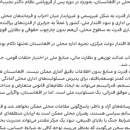
محلی در افغانستان، به‌ویژه در دوره پس از فروپاشی نظام داکتر نجیب‌ا
ختار قدرت به شکل غیررسمی و غیرپایدار میان احزاب و فرماندهان مح
اری و نبود اقتدار ملی، کشور را عملاً به جزایری از قدرت‌های پراکنده ت
اری قدرت به سطوح محلی، آن‌هم بدون چارچوب حقوقی و نظارتی قوی، 
اقتدار دولت مرکزی، تجربه اداره محلی در افغانستان نه‌تنها ناکام بود
اب عدالت توزیعی و نظارت مالی، منابع ملی در اختیار حلقات قومی، حزب
 شد.
ه قدرت و منابع بدون اطلاعات دقیق آماری ممکن نیست. افغانستان ه
ات کمتر توسعه‌یافته، برای پذیرش مسئولیت‌های اداری محلی آمادگی ند
سجم، فدرالیسم می‌تواند به ایجاد نظام‌های قانونی متعارض و مداخل
 موفق فدرالی، یک مسئولیت ملی است. اما در افغانستان، واگرایی
رسانه‌های آزاد و ناظر، پاسخ‌گویی مقامات محلی ممکن نخواهد شد و فس
الم سیاسی هستند، رهبران محلی ممکن است به اربابان منطقه‌ای غی
شرایط جنگ یا بلایای طبیعی، نبود یک مرکز مقتدر می‌تواند مدیریت بحر
لیسم سخن می‌گویند که به‌نظر می‌رسد توجه کافی به شرایط حساس، شکن