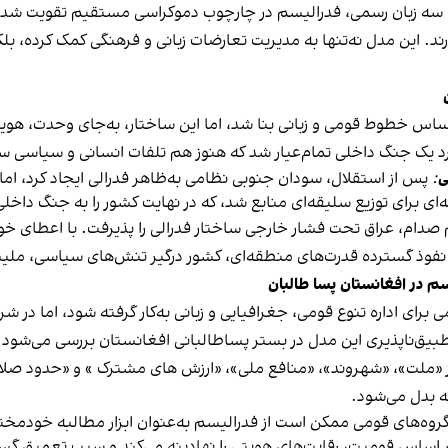
 سه زبان رسمی، فدرالیسم در چارچوب دموکراسی مستقیم تقویت شده 
د. این مدل نه‌تنها به مدیریت تعارضات زبانی و فرهنگی کمک کرده، ب
اساس خطوط قومی و زبانی بنا شد، اما این ساختار، به‌جای وحدت، هویت
ارد یک جنگ داخلی تمام‌عیار شد که هنوز هم تلفات انسانی و سیاسی سن
ی
:
پس از استقلال، سودان جنوبی نظامی به‌ظاهر فدرالی ایجاد کرد، اما
ای برای توزیع سلیقه‌ای منابع شد، که در نهایت کشور را به جنگ داخل
 صدام، عراق تحت فشار خارجی ساختار فدرالی را پذیرفت. با اعطای خ
 نفوذ گسترده قدرت‌های منطقه‌ای، کشور درگیر تنش‌های سیاسی، 
 در افغانستان پسا‌ طالبان
برای اداره‌ تنوع قومی، جغرافیایی و زبانی به‌کار گرفته شود، اما در ش
بیق‌ناپذیری این مدل در بستر پسا‌طالبانی افغانستان بررسی می‌شود:
ز «ملت»، «شهروند»، «منافع ملی»، «ارزش های مشترک » و «حدود صلاح
ه بدل می‌شود.
 گروه‌های قومی ممکن است از فدرالیسم به‌عنوان ابزار مطالبه خودمخت
ر اساس قومیت، رقابت‌های هویتی را نهادینه می‌کند و سبب تعمیق گ