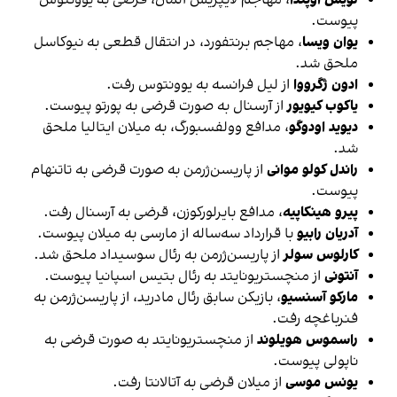
پیوست.
یوان ویسا
، مهاجم برنتفورد، در انتقال قطعی به نیوکاسل
ملحق شد.
ادون ژگرووا
از لیل فرانسه به یوونتوس رفت.
یاکوب کیویور
از آرسنال به صورت قرضی به پورتو پیوست.
دیوید اودوگو
، مدافع وولفسبورگ، به میلان ایتالیا ملحق
شد.
راندل کولو موانی
از پاریسن‌ژرمن به صورت قرضی به تاتنهام
پیوست.
پیرو هینکاپیه
، مدافع بایرلورکوزن، قرضی به آرسنال رفت.
آدریان رابیو
با قرارداد سه‌ساله از مارسی به میلان پیوست.
کارلوس سولر
از پاریسن‌ژرمن به رئال سوسیداد ملحق شد.
آنتونی
از منچستریونایتد به رئال بتیس اسپانیا پیوست.
مارکو آسنسیو
، بازیکن سابق رئال مادرید، از پاریسن‌ژرمن به
فنرباغچه رفت.
راسموس هویلوند
از منچستریونایتد به صورت قرضی به
ناپولی پیوست.
یونس موسی
از میلان قرضی به آتالانتا رفت.