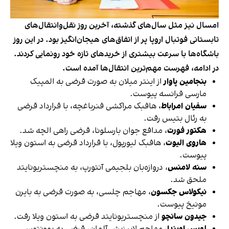
امسال نیز مثل سال‌های گذشته، آخرین روز نقل‌وانتقال‌های
تابستانی فوتبال اروپا پر از اتفاق‌های هیجان‌انگیز بود. در این روز
باشگاه‌ها با سرعت بیشتری از خریدهای تازه خود رونمایی کردند.
در ادامه، فهرست مهم‌ترین انتقال‌ها آمده است.
بنجامین پاوار
از اینتر میلان به صورت قرضی به المپیک
مارسی فرانسه پیوست.
سفیان امراباط
، هافبک مراکشی فنرباغچه، با قرارداد قرضی
به رئال بتیس رفت.
هکتور فورت
، مدافع جوان بارسلونا، قرضی راهی الچه شد.
هاروی الیوت
، هافبک لیورپول، با قرارداد قرضی به استون ویلا
پیوست.
سنه لامنس
، دروازه‌بان بلجیمی آنتورپ، به منچستریونایتد
ملحق شد.
نیکولاس جکسون
، مهاجم چلسی، به صورت قرضی به بایرن
مونیخ پیوست.
جیدون سانچو
از منچستریونایتد قرضی به استون ویلا رفت.
لویس اوپندا
، مهاجم لایپزیش آلمان، قرضی به یوونتوس