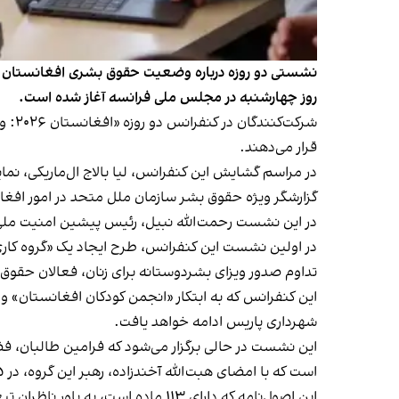
نشستی دو روزه درباره وضعیت حقوق بشری افغانستان و ر
روز چهارشنبه در مجلس ملی فرانسه آغاز شده است.
شرکت
قرار می‌دهند.
در مراسم گشایش این کنفرانس، لیا بالاج ال‌ماریکی، 
گزارشگر ویژه حقوق بشر سازمان ملل متحد در امور افغا
در این نشست رحمت‌الله نبیل، رئیس پیشین امنیت ملی 
در اولین نشست این کنفرانس، طرح ایجاد یک «گروه کاری 
تداوم صدور ویزای بشردوستانه برای زنان، فعالان حقوق 
شهرداری پاریس ادامه خواهد یافت.
این نشست در حالی برگزار می‌شود که فرامین طالبان، فضا
است که با امضای هبت‌الله آخندزاده، رهبر این گروه، در ۱۵ جدی ۱۴۰۴ صادر شد.
این اصول‌نامه که دارای ۱۱۳ ماده است، به باور ناظران تبعیض نظام‌مند جنسیتی را قانونی کرده و مجازات‌هایی چون سنگسار و اعدام‌های علنی را رسمیت بخشیده است.