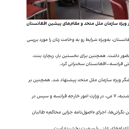
ر ویژه سازمان ملل متحد و مقام‌های پیشین افغانستان
ت حقوق بشر در افغانستان، به‌ویژه شرایط رو به وخامت زنان را مورد بررسی
ضور داشت. همچنین برای نخستین بار، ریچارد بنت،
ستی فرانسه–افغانستان سخنرانی کرد.
زارشگر ویژه سازمان ملل متحد پیشنهاد شد. همچنین بر
این کنفرانس که به ابتکار «انجمن کودکان افغانستان» و «جنبش گفت‌وگوی صلح افغانستان» سازماندهی شده است، فردا پنج‌شنبه، ۷ می، در وزارت امور خارجه فرانسه و سپس در
 نگرانی‌ها، اجرای «اصول‌نامه جزایی محاکم» طالبان