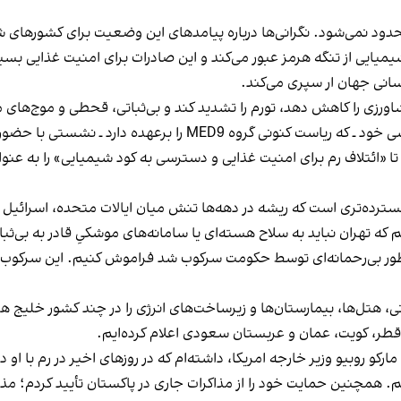
حدود نمی‌شود. نگرانی‌ها درباره پیامدهای این وضعیت برای کشورهای شک
صادرات جهانی کود شیمیایی از تنگه هرمز عبور می‌کند و این صادرات برای امنیت غ
سانی جهان ار سپری می‌کند.
ورزی را کاهش دهد، تورم را تشدید کند و بی‌ثباتی، قحطی و موج‌های مه
به همین دلیل، در آغاز ماه می، ما همراه با همتای کرواسی خود ـ که
م تا «ائتلاف رم برای امنیت غذایی و دسترسی به کود شیمیایی» را به عن
 گسترده‌تری است که ریشه در دهه‌ها تنش میان ایالات متحده، اسرائیل 
 که تهران نباید به سلاح هسته‌ای یا سامانه‌های موشکیِ قادر به بی‌
به‌طور بی‌رحمانه‌ای توسط حکومت سرکوب شد فراموش کنیم. این سرکوب 
 هتل‌ها، بیمارستان‌ها و زیرساخت‌های انرژی را در چند کشور خلیج هدف
قطر، کویت، عمان و عربستان سعودی اعلام کرده‌ایم.
 روبیو وزیر خارجه امریکا، داشته‌ام که در روزهای اخیر در رم با او دی
 همچنین حمایت خود را از مذاکرات جاری در پاکستان تأیید کردم؛ مذاکر