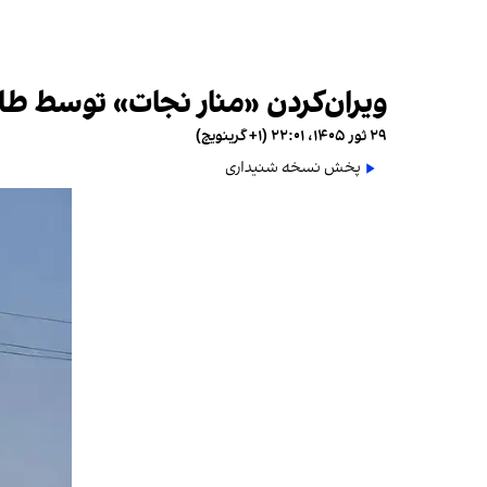
ویران‌کردن «منار نجات» توسط طال
۲۹ ثور ۱۴۰۵، ۲۲:۰۱ (‎+۱ گرینویچ)
پخش نسخه شنیداری