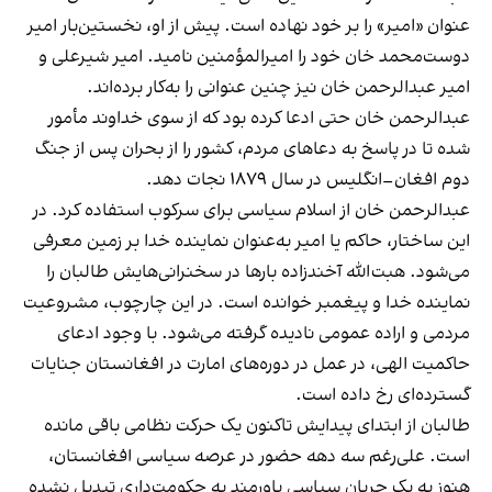
عنوان «امیر» را بر خود نهاده است. پیش از او، نخستین‌بار امیر
دوست‌محمد خان خود را امیرالمؤمنین نامید. امیر شیرعلی و
امیر عبدالرحمن خان نیز چنین عنوانی را به‌کار برده‌اند.
عبدالرحمن خان حتی ادعا کرده بود که از سوی خداوند مأمور
شده تا در پاسخ به دعاهای مردم، کشور را از بحران پس از جنگ
دوم افغان–انگلیس در سال ۱۸۷۹ نجات دهد.
عبدالرحمن خان از اسلام سیاسی برای سرکوب استفاده کرد. در
این ساختار، حاکم یا امیر به‌عنوان نماینده خدا بر زمین معرفی
می‌شود. هبت‌الله آخندزاده بارها در سخنرانی‌هایش طالبان را
نماینده خدا و پیغمبر خوانده است. در این چارچوب، مشروعیت
مردمی و اراده عمومی نادیده گرفته می‌شود. با وجود ادعای
حاکمیت الهی، در عمل در دوره‌های امارت در افغانستان جنایات
گسترده‌ای رخ داده است.
طالبان از ابتدای پیدایش تاکنون یک حرکت نظامی باقی مانده
است. علی‌رغم سه دهه حضور در عرصه سیاسی افغانستان،
هنوز به یک جریان سیاسی باورمند به حکومت‌داری تبدیل نشده