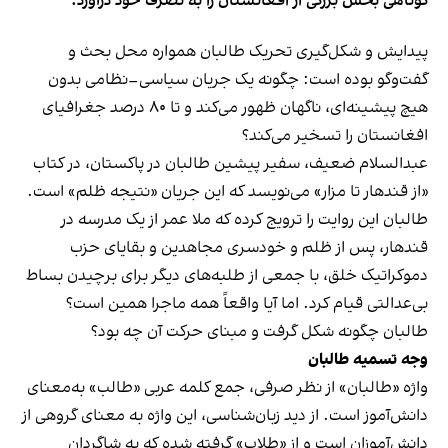
کوتاهی بخش بزرگی از افغانستان را به تصرف خود درآورد.
پیدایش و شکل‌گیری تحریک طالبان همواره محل بحث و
گفت‌وگو بوده است: چگونه یک جریان سیاسی–نظامی بدون
هیچ پیشینه‌ای، ناگهان ظهور می‌کند و تا ۸۰ درصد جغرافیای
افغانستان را تسخیر می‌کند؟
عبدالسلام ضعیف، سفیر پیشین طالبان در پاکستان، در کتاب
«از قندهار تا مزار» می‌نویسد که این جریان «نتیجه ظلم» است.
طالبان این روایت را ترویج کرده که ملا عمر از یک مدرسه در
قندهار، پس از ظلم و خودسری مجاهدین و بقایای حزب
دموکراتیک خلق، با جمعی از طلبه‌های دیگر برای برچیدن بساط
بی‌عدالتی قیام کرد. اما آیا واقعاً همه ماجرا همین است؟
طالبان چگونه شکل گرفت و مبنای حرکت آن چه بود؟
وجه تسمیه طالبان
واژه «طالبان» از نظر صرفی، جمع کلمه عربی «طالب» به‌معنای
دانش‌آموز است. از دید زبان‌شناسی، این واژه به معنای گروهی از
دانش‌آموزان است و از «طلاب» گرفته شده که به شاگردان