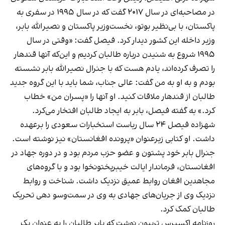
در مصاحبه‌ای در سال ۲۰۱۷ گفت که در سال ۱۹۹۵ در سفری به
پاکستان، با بی‌نظیر بوتو، نخست‌وزیر پاکستان و نصیرالله بابر،
وزیر داخله این کشور دیدار کرد. فیصل گفت: «وقتی در سال
۱۹۹۵ شروع به شنیدن درباره طالبان کردیم و این‌که آنها قندهار
را تصرف کرده‌اند، یادم هست که با جنرال نصیرالله بابر نشسته
بودم و به او به من گفت: عالی جناب، شما باید با این گروه جدید
طالبان از قندهار ملاقات کنید. او آنها را «پسران من» خطاب
کرد.» به گفته فیصل، بابر به ایجاد طالبان افتخار می‌کرد.
شهزاده فیصل ۲۴ سال ریاست استخبارات سعودی را برعهده
داشت. او کتابی زیرعنوان «پرونده افغانستان» نیز نوشته است.
جنرال بابر خود پشتون و عضو حزب مردم بود و در دوره جهاد در
افغانستان، فرماندار ایالت خیبرپختونخوا بود و با گروه‌های
مجاهدین افغان روابط عمیق نزدیک داشت. شناخت و روابط
نزدیک وی از جریان‌های جهادی به وی در سمت‌وسو دهی تحریک
طالبان کمک کرد.
روزنامه اکسپرس تربیون نوشت که بابر طالبان را به عنوان یک