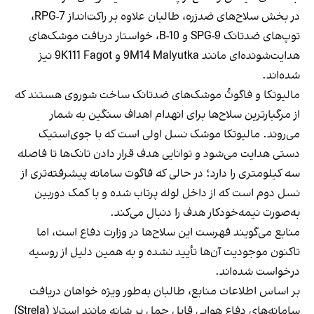
در بخش سلاح‌های ضدزره، طالبان علاوه بر راکت‌انداز RPG-7،
توپ‌های ضدتانک SPG-9 و B-10، خواستار دریافت موشک‌های
هدایت‌شونده‌ای مانند 9M14 Malyutka و 9K111 Fagot نیز
شده‌اند.
مالیوتکا و فاگوتُ موشک‌های ضدتانک ساخت شوروی هستند که
از مرگبارترین سلاح‌ها برای انهدام اهداف سنگین به شمار
می‌روند. مالیوتکا موشک نسل اولی است که با جوی‌استیک
دستی هدایت می‌شود و توانایی هدف قرار دادن تانک‌ها تا فاصله
سه کیلومتری را دارد؛ در حالی که فاگوت سامانه پیشرفته‌تری از
نسل دوم است که از داخل لوله پرتاب شده و با کمک دوربین
به‌صورت نیمه‌خودکار هدف را دنبال می‌کند.
منابع می‌گویند فهرست این سلاح‌ها در وزارت دفاع است، اما
تاکنون موجودیت آن‌ها تأیید نشده و به همین دلیل از روسیه
درخواست شده‌اند.
بر اساس اطلاعات منابع، طالبان به‌طور ویژه خواهان دریافت
سامانه‌های دفاع هوایی قابل حمل بر شانه مانند استرلا (Strela)