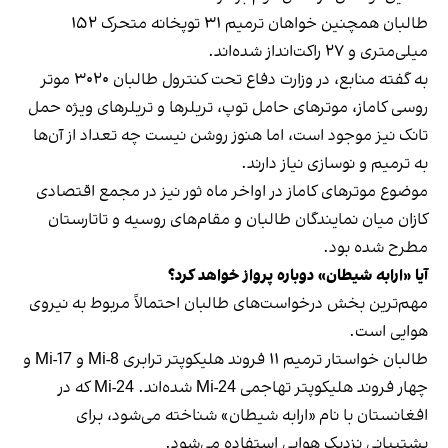
طالبان همچنین خواهان ترمیم ۳۱ توپخانه متحرک ۱۵۲
میلی‌متری و ۲۷ راکت‌انداز شده‌اند.
به گفته منابع، در وزارت دفاع تحت کنترول طالبان ۳۰۲۰ موتر
روسی کاماز، موترهای حامل توپ، تریلرها و تریلرهای ویژه حمل
تانک نیز موجود است، اما هنوز روشن نیست چه تعداد از آن‌ها
به ترمیم و نوسازی نیاز دارند.
موضوع موترهای کاماز در اواخر ماه ثور نیز در مجمع اقتصادی
کازان میان نمایندگان طالبان و مقام‌های روسیه و تاتارستان
مطرح شده بود.
آیا «ارابه شیطان» دوباره پرواز خواهد کرد؟
مهم‌ترین بخش درخواست‌های طالبان احتمالاً مربوط به نیروی
هوایی است.
طالبان خواستار ترمیم ۱۱ فروند هلیکوپتر ترابری Mi-8 و Mi-17 و
چهار فروند هلیکوپتر تهاجمی Mi-24 شده‌اند. Mi-24 که در
افغانستان با نام «ارابه شیطان» شناخته می‌شود، برای
پشتیبانی نزدیک هوایی استفاده می‌شود.