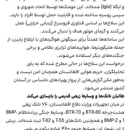
و ایگلا (Igla) شده‌اند. این موشک‌ها توسط اتحاد شوروی و
سپس روسیه ساخته شده و قابلیت حمل توسط افراد را دارند.
این سلاح‌ها بر اساس فناوری فروسرخ (ردیابی حرارتی) عمل
می‌کنند و گرمای موتور هدف را دنبال می‌کنند.
این سامانه‌ها عمدتاً برای سرنگونی هواگردهای با ارتفاع پایین، از
جمله هلیکوپترها، هواپیماهای ترابری نظامی و برخی
جنگنده‌های دیگر استفاده می‌شوند.
درخواست این سلاح‌ها در حالی مطرح شده که به باور
تحلیلگران، حریم هوایی افغانستان همچنان امن نیست و
به‌طور مکرر گزارش‌هایی از پرواز پهپادهای ناشناس در آسمان
کشور منتشر می‌شود.
طالبان تانک‌ها و وسایط زرهی قدیمی را بازسازی می‌کند
در میان تجهیزات وزارت دفاع افغانستان، ۷۶ تانک زرهی
هشت‌چرخه BTR-60 و BTR-70، وسایط جنگی پیاده‌نظام BMP-
1 و BMP-2 و همچنین تانک‌های T-55 و T-62 ثبت شده‌اند. پیش
از این شمار این وسایط حدود ۴۶۰ عراده برآورد می‌شد.