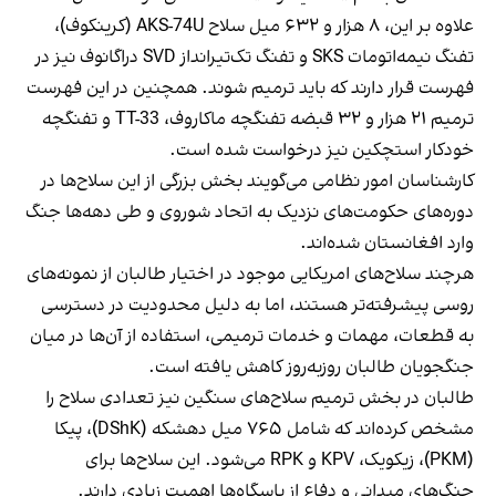
علاوه بر این، ۸ هزار و ۶۳۲ میل سلاح AKS-74U (کرینکوف)،
تفنگ نیمه‌اتومات SKS و تفنگ تک‌تیرانداز SVD دراگانوف نیز در
فهرست قرار دارند که باید ترمیم شوند. همچنین در این فهرست
ترمیم ۲۱ هزار و ۳۲ قبضه تفنگچه ماکاروف، TT-33 و تفنگچه
خودکار استچکین نیز درخواست شده است.
کارشناسان امور نظامی می‌گویند بخش بزرگی از این سلاح‌ها در
دوره‌های حکومت‌های نزدیک به اتحاد شوروی و طی دهه‌ها جنگ
وارد افغانستان شده‌اند.
هرچند سلاح‌های امریکایی موجود در اختیار طالبان از نمونه‌های
روسی پیشرفته‌تر هستند، اما به دلیل محدودیت در دسترسی
به قطعات، مهمات و خدمات ترمیمی، استفاده از آن‌ها در میان
جنگجویان طالبان روزبه‌روز کاهش یافته است.
طالبان در بخش ترمیم سلاح‌های سنگین نیز تعدادی سلاح را
مشخص کرده‌اند که شامل ۷۶۵ میل دهشکه (DShK)، پیکا
(PKM)، زیکویک، KPV و RPK می‌شود. این سلاح‌ها برای
جنگ‌های میدانی و دفاع از پاسگاه‌ها اهمیت زیادی دارند.