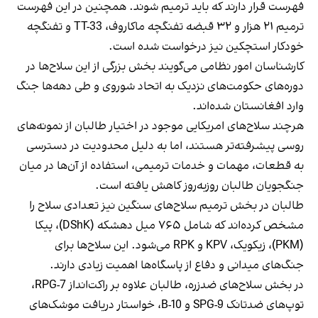
فهرست قرار دارند که باید ترمیم شوند. همچنین در این فهرست
ترمیم ۲۱ هزار و ۳۲ قبضه تفنگچه ماکاروف، TT-33 و تفنگچه
خودکار استچکین نیز درخواست شده است.
کارشناسان امور نظامی می‌گویند بخش بزرگی از این سلاح‌ها در
دوره‌های حکومت‌های نزدیک به اتحاد شوروی و طی دهه‌ها جنگ
وارد افغانستان شده‌اند.
هرچند سلاح‌های امریکایی موجود در اختیار طالبان از نمونه‌های
روسی پیشرفته‌تر هستند، اما به دلیل محدودیت در دسترسی
به قطعات، مهمات و خدمات ترمیمی، استفاده از آن‌ها در میان
جنگجویان طالبان روزبه‌روز کاهش یافته است.
طالبان در بخش ترمیم سلاح‌های سنگین نیز تعدادی سلاح را
مشخص کرده‌اند که شامل ۷۶۵ میل دهشکه (DShK)، پیکا
(PKM)، زیکویک، KPV و RPK می‌شود. این سلاح‌ها برای
جنگ‌های میدانی و دفاع از پاسگاه‌ها اهمیت زیادی دارند.
در بخش سلاح‌های ضدزره، طالبان علاوه بر راکت‌انداز RPG-7،
توپ‌های ضدتانک SPG-9 و B-10، خواستار دریافت موشک‌های