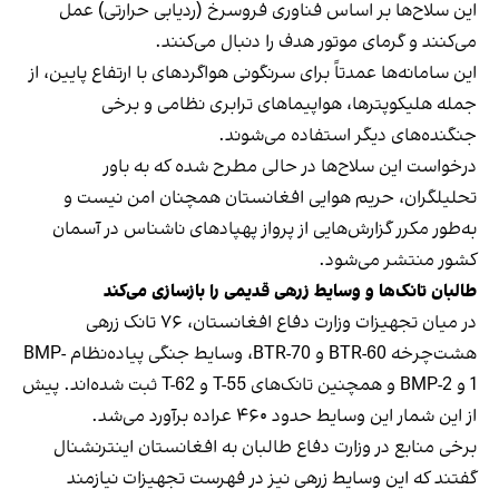
این سلاح‌ها بر اساس فناوری فروسرخ (ردیابی حرارتی) عمل
می‌کنند و گرمای موتور هدف را دنبال می‌کنند.
این سامانه‌ها عمدتاً برای سرنگونی هواگردهای با ارتفاع پایین، از
جمله هلیکوپترها، هواپیماهای ترابری نظامی و برخی
جنگنده‌های دیگر استفاده می‌شوند.
درخواست این سلاح‌ها در حالی مطرح شده که به باور
تحلیلگران، حریم هوایی افغانستان همچنان امن نیست و
به‌طور مکرر گزارش‌هایی از پرواز پهپادهای ناشناس در آسمان
کشور منتشر می‌شود.
طالبان تانک‌ها و وسایط زرهی قدیمی را بازسازی می‌کند
در میان تجهیزات وزارت دفاع افغانستان، ۷۶ تانک زرهی
هشت‌چرخه BTR-60 و BTR-70، وسایط جنگی پیاده‌نظام BMP-
1 و BMP-2 و همچنین تانک‌های T-55 و T-62 ثبت شده‌اند. پیش
از این شمار این وسایط حدود ۴۶۰ عراده برآورد می‌شد.
برخی منابع در وزارت دفاع طالبان به افغانستان اینترنشنال
گفتند که این وسایط زرهی نیز در فهرست تجهیزات نیازمند