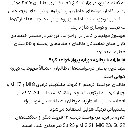
به گفته منابع، در وزارت دفاع تحت کنترول طالبان ۳۰۲۰ موتر
روسی کاماز، موترهای حامل توپ، تریلرها و تریلرهای ویژه حمل
تانک نیز موجود است، اما هنوز روشن نیست چه تعداد از آن‌ها
به ترمیم و نوسازی نیاز دارند.
موضوع موترهای کاماز در اواخر ماه ثور نیز در مجمع اقتصادی
کازان میان نمایندگان طالبان و مقام‌های روسیه و تاتارستان
مطرح شده بود.
آیا «ارابه شیطان» دوباره پرواز خواهد کرد؟
مهم‌ترین بخش درخواست‌های طالبان احتمالاً مربوط به نیروی
هوایی است.
طالبان خواستار ترمیم ۱۱ فروند هلیکوپتر ترابری Mi-8 و Mi-17 و
چهار فروند هلیکوپتر تهاجمی Mi-24 شده‌اند. Mi-24 که در
افغانستان با نام «ارابه شیطان» شناخته می‌شود، برای
پشتیبانی نزدیک هوایی استفاده می‌شود.
علاوه بر این، درخواست ترمیم ۱۲ فروند دیگر از جنگنده‌های
MiG-21، MiG-23، Su-22 و Su-25 نیز مطرح شده است.