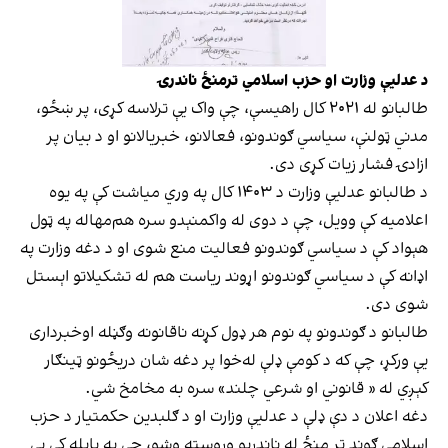
د عدلیې وزارت او حزب اسلامي ترمنځ ناندرۍ
طالبانو له ۲۰۲۱ کال راهیسې، چې واک یې ترلاسه کړی، پر ښځو،
مدني ټولنې، سیاسي ګوندونو، فعالانو، خبریالانو او د بیان پر
ازادۍ فشار زیات کړی دی.
د طالبانو عدلیې وزارت د ۱۴۰۳ کال په وري میاشت کې په یوه
اعلامیه کې وویل، چې د دوی له واكمنېدو سره هم‌مهاله په ټول
هېواد کې د سياسي ګوندونو فعاليت منع شوی او د دغه وزارت په
اډانه کې د سیاسي ګوندونو اړوند ریاست هم له تشكيلاتو اېستل
شوی دی.
طالبانو د ګوندونو په نوم هر ډول کړنه ناقانونه وګڼله اوخبرداری
یې ورکړ، چې که د کومې ډلې له‌خوا پر دغه شان دریځونو ټینګار
کېږي له « قانوني او شرعي چلند» سره به مخامخ شي.
دغه اعلان د دې ډلې د عدلیې وزارت او د ګلبدین حکمتیار د حزب
اسلامي ګوند تر منځ له ناندریو وروسته وشو، چې په پایله کې یې