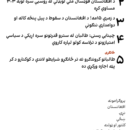
۲
د افغانستان فوټسال ملي لوبډلې له روسیې سره لوبه ۳-۳
مساوي کړه
۳
د زمري ۱۵مه؛ د افغانستان د سقوط د پیل پنځه کاله او
دوامدارې ننګونې
۴
چینایي رسنۍ: طالبان له سترو قدرتونو سره اړیکې د سیاسي
امتیازونو د ترلاسه کولو لپاره کاروي
ځانګړی
۵
طالبانو کروندګرو ته تر ځانګړو شرایطو لاندې د کوکنارو د کر
پټه اجازه ورکړې ده
پروګرامونه
افغانستان
نړۍ
ښځې
کلتور او ټولنه