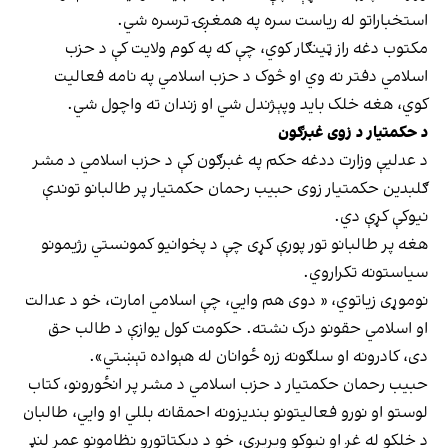
استخباراتو له ریاست سره په همغږۍ ترسره شي.
مکتوب دغه راز ټینګار کوي، چې که په کوم ولایت کې د حزب
اسلامي دفتر نه وي او څوک د حزب اسلامي په نامه فعالیت
کوي، هغه خلک باید وپېژندل شي او زندان ته واچول شي.
د حکمتیار د زوی غبرګون
د عدلیې وزارت ددغه حکم په غبرګون کې د حزب اسلامي د مشر
ګلبدین حکمتیار زوی حبیب رحمان حکمتیار پر طالبانو توندې
نیوکې کړې دي.
هغه پر طالبانو تور پورې کړی چې د پخوانیو کمونستي رژیمونو
سیاستونه تکراروي.
نوموړی زیاتوي، « دوی هم وايي، چې اسلامي امارت، خو د عدالت
او اسلامي حقونو درک نشته. حکومت کول یوازې د طالب حق
دی، کادرونه او سلګونه زره ځوانان له هېواده تېښتي».
حبیب رحمان حکمتیار د حزب اسلامي د مشر پر انځورونو، کتاب
لوستو او نورو فعالیتونو بندیزونه احمقانه بللي او وايي، طالبان
د خلکو له غږ او نیوکو ویریږي، خو د دیکتاتورو نظامونو عمر لنډ