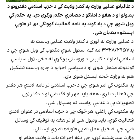
د طالبانو عدلیې وزارت په کندز ولایت کې د حزب اسلامي دفترونو د
بندولو او د هغو د املاکو د مصادرې حکم ورکړی دی. په حکم کې
ویل شوي چې د یاد ګوند په نامه فعالیت کوونکي دې تر «توبې
اېستلو» بندیان شي.
د عدلیې وزارت له لوري د کندز ولایت عدلیې ریاست ته
په۴۳۲۸/۲۹۵۷ مه ګڼه استول شوي مکتوب کې ویل شوي چې د
اسلامي امارت د کابینې د وروستۍ پرېکړې له مخې، ټول سیاسي
ګوندونه منحل شوي او د سیاسي احزابو د چارو ریاست تشکیل
هم له وزارت څخه ایستل شوی دی.
په مکتوب کې امر شوی چې د حزب اسلامي تر نامه لاندې هر دفتر
چې فعالیت لري، هغه باید مهر او لاک شي او د دفتر ټول
تجهیزات یې د عدلیې ریاست ته وسپارل شي.
په مکتوب کې راغلي، هر څوک چې د حزب اسلامي تر عنوان لاندې
فعالیت کوي، باید ونیول شي او تر هغه په توقیف کې وساتل
شي، چې له خپل عمل نه یې «توبه» نه وي ایستلې.
وزارت سپارښتنه کړې، چې دغه اجراات باید د ولایت مقام او