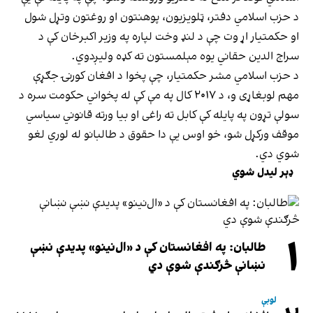
د حزب اسلامي دفتر، ټلویزیون، پوهنتون او روغتون وتړل شول
او حکمتیار اړ وت چې د لنډ وخت لپاره په وزیر اکبرخان کې د
سراج الدین حقاني یوه مېلمستون ته کډه ولیږدوي.
د حزب اسلامي مشر حکمتیار، چې پخوا د افغان کورنۍ جګړې
مهم لوبغاړی و، د ۲۰۱۷ کال په مې کې له پخواني حکومت سره د
سولې تړون په پایله کې کابل ته راغی او بیا ورته قانوني سیاسي
موقف ورکړل شو، خو اوس یې دا حقوق د طالبانو له لوري لغو
شوي دي.
ډېر لیدل شوي
۱
طالبان: په افغانستان کې د «ال‌نینو» پدیدې نښې
نښانې څرګندې شوې دي
لوبې