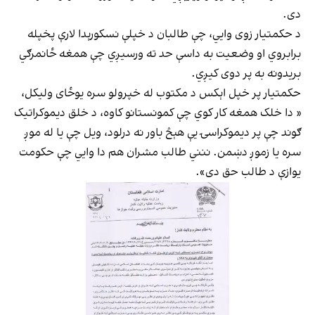
دی.
د حکمتیار زوی وايي، چې طالبان د خپلې نسکورېدا لارې پخپله
برابروي او وضعیت به داسې حد ته ورسیږي چې همغه ځانمرګي
بریدونه به پر دوی کیږي.
حکمتیار پر خپل اېکس د مکتوب له خپرولو سره یوځای ولیکل،
« دا خلک همغه کار کوي چې کمونستانو کاوه، د خلق دیموکراتیک
ګوند چې پر دیموکراسۍ یې هېڅ باور نه درلود، ویل چې یا له موږ
سره یا زموږ دښمن. ننني طالب مشران هم دا وایي چې حکومت
یوازې د طالب حق دی».