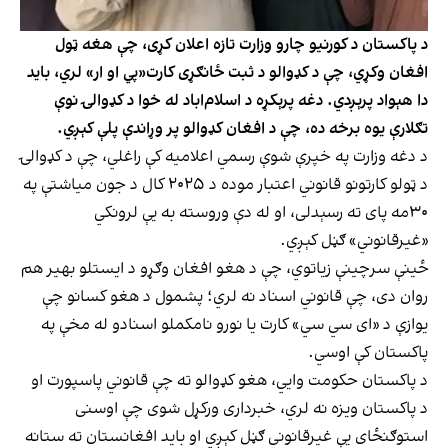
د پاکستان د کورنیو چارو وزارت تازه اعلان کړی، چې هغه ټول
افغان وکړي، چې د کډوالو د ثبت ځانګړی کارت«پي او ار» لري، باید
دا هېواد پرېږدي. دغه پرېکړه د اسلام‌اباد له خوا د کډوالۍ نوې
تګلارې یوه برخه ده، چې د افغان کډوالو پر وړاندې پلې کېږي.
د دغه وزارت په خپرې شوې رسمي اعلامیه کې راغلي، چې د کډوالۍ
د ټولو کارتونو قانوني اعتبار موده د ۲۰۲۵ کال د جون میاشتې په
۳۰مه پای ته رسېدلی، او له دې وروسته به یې لرونکي
«غیرقانوني» ګڼل کېږي.
ځینې سرچینې زیاتوي، چې د هغو افغان وګړو د ایستلو بهیر هم
روان دی، چې قانوني اسناد نه لري؛ پشمول د هغو کسانو چې
یوازې د «ای سي سي» کارت یا نورو نامکملو اسنادو له مخې په
پاکستان کې اوسي.
د پاکستان حکومت وايي، هغو کډوالو ته چې قانوني پاسپورت او
د پاکستان ویزه نه لري، خبرداری ورکړل شوی چې اوسنی
استوګنځای ‌یې غیرقانوني ګڼل کېږي او باید افغانستان ته ستانه