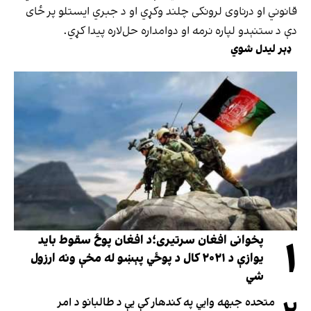
قانوني او درناوی لرونکی چلند وکړي او د جبري ایستلو پر ځای
دې د ستنېدو لپاره نرمه او دوامداره حل‌لاره پیدا کړي.
ډېر لیدل شوي
۱
پخوانی افغان سرتیری؛د افغان پوځ سقوط باید
یوازې د ۲۰۲۱ کال د پوځي پېښو له مخې ونه ارزول
شي
متحده جبهه وايي په کندهار کې یې د طالبانو د امر