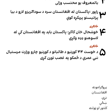
۲
بالمعروف یو محتسب وژلی
۳
راپور :پاکستان له افغانستان سره د سوداګریزو لارو د بیا
پرانیستو پرېکړه کوي
ځانګړی
۴
خوشحال خان کاکړ: پاکستان بايد په افغانستان کې له
لاسوهنو ډډه وکړي
ځانګړی
۵
د خوست ۴۴ کورنیو د طالبانو د کورنیو چارو وزارت مرستیال
نبي عمري د ځمکو په غصب تورن کړی
پروګرامونه
افغانستان
نړۍ
ښځې
کلتور او ټولنه