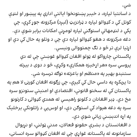
شي.
د اسانتیا لپاره، د خیبر پښتونخوا ایالتي ادارې په پېښور او لنډي
کوتل کې د کډوالو لپاره د ټرانزیټ (لېږد) مرکزونه جوړ کړي، چې
پکې د لنډمهالې استوګنې لپاره لومړني امکانات برابر شوي دي.
دغه مرکزونه د هغو کډوالو لپاره دي چې د وتلو په حال کې دي او
اړتیا لري تر څو د تګ چمتووالی ونیسي.
پاکستاني چارواکو له ټولو افغان کډوالو غوښتي چې له دې
پروسې سره «هر اړخیزه همکاري» وکړي، څو د دوی د بېرته
ستنېدو بهیر په «منظم او باعزته» توګه ترسره شي.
دا پرېکړه په داسې حال کې کېږي، چې زرګونه افغان کورنۍ لا هم په
پاکستان کې له سختو قانوني، اقتصادي او امنیتي ستونزو سره
مخ دي. ډېر افغانان د کلونو راهیسې له همدې کډوالۍ د کارتونو
سره په دغه هېواد کې استوګن دي، او اوس‌يې د راتلونکي برخلیک
په اړه اندېښنې زیاتې شوي دي.
د افغانستان د بشري حقونو فعالان، مدني ټولنې، او نړیوال
سازمانونه له پاکستانه غواړي چې له افغان کډوالو سره انساني،