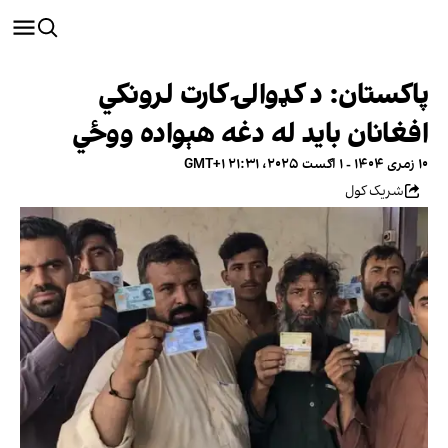
پاکستان: د کډوالۍ کارت لرونکي
افغانان باید له دغه هېواده ووځي
۱۰ زمری ۱۴۰۴ - ۱ اګست ۲۰۲۵، ۲۱:۳۱ GMT+۱
شریک کول