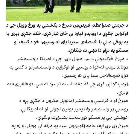
د جرمني صدراعظم فریدریښ مېرڅ د یکشنبې په ورځ وویل چې د
اوکراین جګړې د اوږدېدو لپاره یې ځان تیار کړی، ځکه جګړې ډېری یا
په پوځي ماتې یا اقتصادي ستړیا پای ته رسېږي، خو د کییف او
مسکو په تړاو دا نښې نه ښکاري.
د مېرڅ څرګندونې داسې مهال دي، چې د امریکا د ولسمشر
ډونالډ ټرمپ له‌خوا د روسیې او اوکراین د ولسمشرانو د کتنې په
تړاو ضرب‌الاجل سبا پای ته رسېږي.
ټرمپ ګواښ کړی چې که دغه ناسته ترسره نه شي، نو «اغېزې» به
ولري.
مېرڅ او د فرانسې ولسمشر امانوېل مکرون د جګړې پړه د
روسیې پر ولسمشر ولادیمیر پوتین اچولې او له امریکا یې
غوښتي چې پر مسکو نور سخت بندیزونه ولګوي.
مېرڅ زي ډي اېف عامه ټلویزیون سره په مرکه کې وویل: « زه په