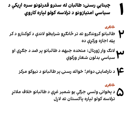
۱
چینایي رسنۍ: طالبان له سترو قدرتونو سره اړیکې د
سیاسي امتیازونو د ترلاسه کولو لپاره کاروي
ځانګړی
۲
طالبانو کروندګرو ته تر ځانګړو شرایطو لاندې د کوکنارو د کر
پټه اجازه ورکړې ده
۳
لانګ وار ژورنال: متحده جبهه د طالبانو پر ضد د جګړې او
سیاسي بدلون شعار ورکوي
۴
د نارضایتۍ دوام؛ خواله رسنۍ پر طالبانو د نیوکو مرکز
ځانګړی
۵
د پخوانۍ ولسي جرګې یو شمېر غړي د طالبانو خلاف ملاتړ
ترلاسه کولو لپاره پاکستان ته لاړل