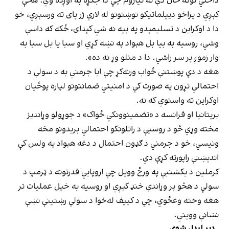
داخلي توګه ځان دې ته تیاروم چې دا جګړه به اوږده وي. هڅې
کېږي د پراخو دیپلماتیکو نوښتونو له لارې ژر پای ته ورسېږي، خو
دا د اوکراین د تسلیمېدو په بیه نه شي کېدای، ځکه که داسې
وشي، روسیه به بیا بل هېواد په نښه کړي او سبا یا بل سبا به
وار زموږ پر سر راشي. دا د منلو وړ نه ده».
هغه د دې پوښتنې ځواب ورنه‌کړ چې ایا جرمني به د سولې د
احتمالي تړون په صورت کې د امنیتي ضمانتونو لپاره پوځیان
اوکراین ته واستوي که نه.
بریتانیا او فرانسه د «تضمینوونکي ځواک» د جوړولو وړاندیز
مخته وړي څو د روسیې د راتلونکو احتمالي بریدونو مخه
ونیسي، خو د جرمني د ګډون احتمال د دغه هېواد په ولس کې
اندېښنې راپورته کړې دي.
کرملین د یکشنبې په ورځ وویل چې اروپايي قدرتونه د ټرمپ د
سولې د هڅو پر وړاندې خنډ کېږي او روسیه به خپل عملیات تر
هغه وخته وغځوي، چې د کییف له‌خوا د سولې رښتینې نښې
نښانې وویني.
ډېر لیدل شوي