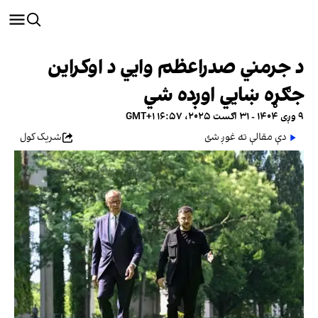
د جرمني صدراعظم وايي د اوکراین
جګړه ښايي اوږده شي
۹ وږی ۱۴۰۴ - ۳۱ اګست ۲۰۲۵، ۱۶:۵۷ GMT+۱
دې مقالې ته غوږ شئ
شریک کول