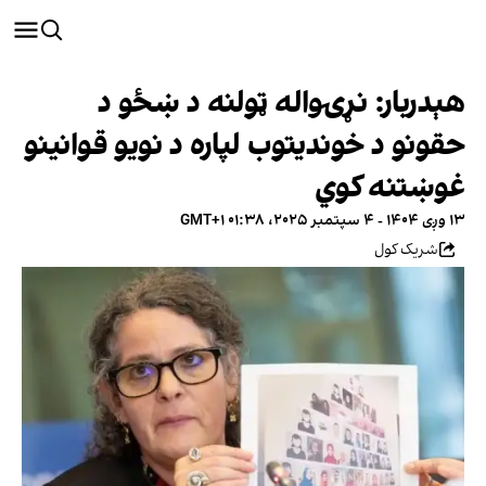
هېدربار: نړۍواله ټولنه د ښځو د
حقونو د خوندیتوب لپاره د نویو قوانینو
غوښتنه کوي
۱۳ وږی ۱۴۰۴ - ۴ سپتمبر ۲۰۲۵، ۰۱:۳۸ GMT+۱
شریک کول