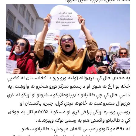
په همدې حال کې، نړۍواله ټولنه ورو ورو د افغانستان له قضیې
څخه یو اړخ ته شوې او د رسنیو تمرکز نورو شخړو ته واوښت. په
داسې حال کې چې طالبانو د ډیپلوماټیکو سفرونو او اړیکو له لارې
نړۍوال مشروعیت ته ځانونه نږدې کړل، چین، پاکستان او
روسیې ورسره اړیکې پراخې کړي او مسکو د ۲۰۲۵م کال په جولای
کې د طالبانو واکمني هم په رسمي توګه وپېژندله.
له ۱۹۹۰مو کلونو راهیسې افغان مېرمنې د طالبانو سختو