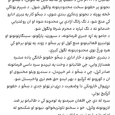
نجونو پر حقونو سخت محدودیتونه ولګول شول. د شپږم ټولګي
څخه پورته د نجونو زده‌کړې بندې شوې، د ښځو کار په ډېری ادارو
کې منع شو، د تګ راتګ ازادي یې محدوده شوه او ان روغتیايي
خدماتو ته د تګ لپاره د محرم شرط ولګول شو.
د جامو په اړه جبري فرمانونه، د سپورټ، پارکونو، سینګارتونونو او
ټولنیزو فعالیتونو منع کول او پر ښځو د ژوند په ټولو برخو کې
هره ورځ نوې محدودیتونه لګول کېږي.
د بشري حقونو د څار ادارې د ښځو حقونو څانګې یاده مشره
همداراز وایي، چې طالبانو د وخت په تېرېدو سره داسې فرمانونه
صادر کړل، چې د ښځو د غږ خپرېدل، د سندرو ویلو مخنیوی او
ان د کورونو له کړکیو د بهر لیدو حق هم ترې واخیستل شو.
نړۍوال څارونکي دا وضعیت د نړۍ تر ټولو جدي د ښځو د حقونو
کړکېچ بولي.
سره له دې چې افغان مېرمنو په لومړیو کې د طالبانو پر ضد
لاریونونه وکړل، خو د سختو تاوتریخوالو، نیونو او شکنجو له
امله دا مبارزه تر ډېره انلاین شوې.