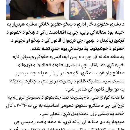
د بشري حقونو د څار ادارې د ښځو حقونو څانګې مشره هېدربار په
خپله یوه مقاله کې وایي، چې په افغانستان کې د ښځو د حقونو د
کړکېچ زیاتېدل دا ښيي، چې نړۍوال قانون کې د ښځو او نجونو د
حقونو د خوندیتوب په برخه کې یوه جدي تشه شته.
په هغه مقاله کې چې د «اېس اېف اېس» حقوقي وېبپاڼې تازه
خپره کړې ده، راغلي چې د بشري حقونو فعالانو او نړۍوالو
مدافع ډلو غوښتنه کړې، څو «جندر اپارتاید» یا د جنسیت پر
بنسټ سیستماتیک ظلم د بشریت پر وړاندې د جنایت په توګه
په نړۍوال قانون کې شامل شي.
دا هڅه کولای شي، د «بشریت ضد جنایتونو د مسودې تړون» په
ترڅ کې چې د ملګرو ملتونو عمومي اسامبله به یې له ۲۰۲۶م کال
څخه په رسمي ډول بحث پیل کړي، عملي شي.
هېدربار په دې مقاله کې زیاته کړې، له هغه وخت راهیسې چې
طالبان د ۲۰۲۱م کال د اګسټ پر ۱۵مه کابل ته ننوتل، د ښځو او