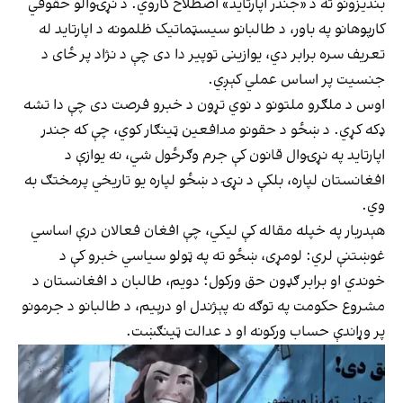
بندیزونو ته د «جندر اپارتاید» اصطلاح کاروي. د نړۍوالو حقوقي
کارپوهانو په باور، د طالبانو سیسټماتیک ظلمونه د اپارتاید له
تعریف سره برابر دي، یوازینی توپیر دا دی چې د نژاد پر ځای د
جنسیت پر اساس عملي کېږي.
اوس د ملګرو ملتونو د نوي تړون د خبرو فرصت دی چې دا تشه
ډکه کړي. د ښځو د حقونو مدافعین ټینګار کوي، چې که جندر
اپارتاید په نړۍوال قانون کې جرم وګرځول شي، نه یوازې د
افغانستان لپاره، بلکې د نړۍ د ښځو لپاره یو تاریخي پرمختګ به
وي.
هېدربار په خپله مقاله کې لیکي، چې افغان فعالان درې اساسي
غوښتنې لري: لومړی، ښځو ته په ټولو سیاسي خبرو کې د
خوندي او برابر ګډون حق ورکول؛ دویم، طالبان د افغانستان د
مشروع حکومت په توګه نه پېژندل او درېیم، د طالبانو د جرمونو
پر وړاندې حساب ورکونه او د عدالت ټینګښت.