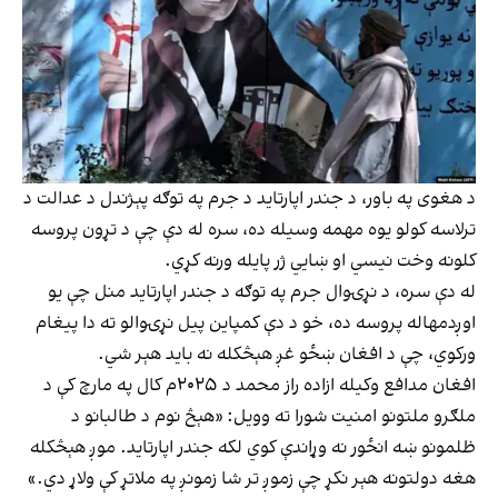
د هغوی په باور، د جندر اپارتاید د جرم په توګه پېژندل د عدالت د
ترلاسه کولو یوه مهمه وسیله ده، سره له دې چې د تړون پروسه
کلونه وخت نیسي او ښايي ژر پایله ورنه کړي.
له دې سره، د نړۍوال جرم په توګه د جندر اپارتاید منل چې یو
اوږدمهاله پروسه ده، خو د دې کمپاین پیل نړۍوالو ته دا پیغام
ورکوي، چې د افغان ښځو غږ هېڅکله نه باید هېر شي.
افغان مدافع وکیله ازاد‌ه راز محمد د ۲۰۲۵م کال په مارچ کې د
ملګرو ملتونو امنیت شورا ته وویل: «هېڅ نوم د طالبانو د
ظلمونو ښه انځور نه وړاندې کوي لکه جندر اپارتاید. موږ هېڅکله
هغه دولتونه هېر نکړ چې زموږ تر شا زمونږ په ملاتړ کې ولاړ دي.»