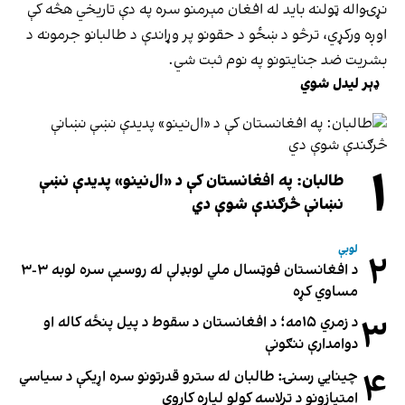
نړۍواله ټولنه باید له افغان مېرمنو سره په دې تاریخي هڅه کې
اوږه ورکړي، ترڅو د ښځو د حقونو پر وړاندې د طالبانو جرمونه د
بشریت ضد جنایتونو په نوم ثبت شي.
ډېر لیدل شوي
۱
طالبان: په افغانستان کې د «ال‌نینو» پدیدې نښې
نښانې څرګندې شوې دي
لوبې
۲
د افغانستان فوټسال ملي لوبډلې له روسیې سره لوبه ۳-۳
مساوي کړه
۳
د زمري ۱۵مه؛ د افغانستان د سقوط د پیل پنځه کاله او
دوامدارې ننګونې
۴
چینایي رسنۍ: طالبان له سترو قدرتونو سره اړیکې د سیاسي
امتیازونو د ترلاسه کولو لپاره کاروي