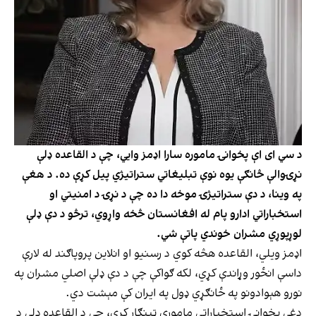
د سي ای اې پخوانۍ ماموره سارا اډمز وایي، چې د القاعده ډلې
نړۍوالې څانګې یوه نوې تبلیغاتي ستراتیژي پیل کړې ده. د هغې
په وینا، د دې ستراتیژۍ موخه دا ده چې د نړۍ د امنیتي او
استخباراتي ادارو پام له افغانستان څخه واړوي، ترڅو د دې ډلې
لوړپوړي مشران خوندي پاتې شي.
اډمز ویلي، القاعده هڅه کوي د رسنیو او انلاین پروپاګند له لارې
داسې انځور وړاندې کړي، لکه ګواکې چې د دې ډلې اصلي مشران په
نورو هېوادونو په ځانګړي ډول په ایران کې مېشت دي.
دغې پخوانۍ استخباراتي مامورې ټینګار کړی، چې د القاعده ډلې د