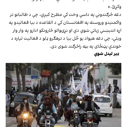
وکړئ.»
دغه څرګندونې په داسې وخت کې مطرح کېږي، چې د طالبانو تر
واکمنېدو وروسته په افغانستان کې د القاعده د بیا فعالېدو په
اړه اندېښنې زیاتې شوې دي او نړۍوالو څارونکو ادارو په وار وار
ویلي، چې دغه هېواد یو ځل بیا د ترهګرو ډلو د فعالیت لپاره د
خوندي پټنځای په بڼه راڅرګند شوی دی.
ډېر لیدل شوي