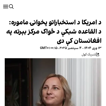
د امریکا د استخباراتو پخوانۍ ماموره:
د القاعده شبکې د ځواک مرکز بېرته په
افغانستان کې دی
۱۳ وږی ۱۴۰۴ - ۴ سپتمبر ۲۰۲۵، ۰۰:۱۵ GMT+۱
شریک کول