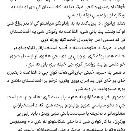
ځواک او رهبرۍ واقعي مرکز بیا په افغانستان کې دی او باید په
ښکاره او پرله‌پسې توګه یاد شي.
هغه زیاتوي، دا پروپاګند به په راتلونکو میاشتو کې لا ډېر پراخ شي
او که رښتیا پټ پاتې شي، القاعده به وکولای شي په افغانستان
کې له نسبي امن چاپېریال څخه ګټه پورته کړي.
اډمز د امریکا د حکومت دننه د ځینو استخباراتي کارکوونکو پر
حالت هم نیوکه کړې او ویلي یې دي، چې هغوی اړ اېستل شوي
څو داسې روایت وړاندې کړي چې خپله پرې باور نه لري.
د هغې په خبره، ځیني چارواکي هڅه کوي چې د القاعده د رهبرۍ
ځای پر ځای کول په ایران پورې وتړي، ترڅو پر افغانستان باندې د
پوره مسوولیت بار ونه شي.
نوموړې خپلو همکارانو ته هم سپارښتنه کړې: «تاسو اړ نه یاست
چې د دغو سیاسي شویو روایتونو برخه شئ. که د استخباراتي
معلوماتو د تحریف یا سیاست‌پالنې نښې وینئ، باید راپور یې
ورکړئ. دا کار کولای شي د داخلي شکایتونو له لارې د «اومبډزمن
دفتر» ته یا مستقیم د امریکا د ملي استخباراتو ریاست ته