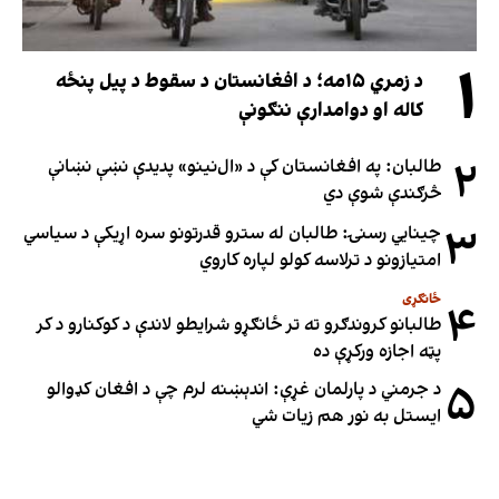
۱
د زمري ۱۵مه؛ د افغانستان د سقوط د پیل پنځه
کاله او دوامدارې ننګونې
۲
طالبان: په افغانستان کې د «ال‌نینو» پدیدې نښې نښانې
څرګندې شوې دي
۳
چینایي رسنۍ: طالبان له سترو قدرتونو سره اړیکې د سیاسي
امتیازونو د ترلاسه کولو لپاره کاروي
ځانګړی
۴
طالبانو کروندګرو ته تر ځانګړو شرایطو لاندې د کوکنارو د کر
پټه اجازه ورکړې ده
۵
د جرمني د پارلمان غړې: اندېښنه لرم چې د افغان کډوالو
ایستل به نور هم زیات شي