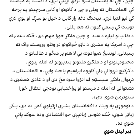
چین، چې له پاکستان سره نژدې اړیکې لري، د اګست په میاشت
کې افغانستان ته ویلي و چې د کانونو او کاني سرچینو په برخه
کې لېوالتیا لري. بیجنګ دغه راز کابل د خپل یو سړک او یوې لارې
نوښت کې رسمي ګډون ته هم بللی.
د طالبانو لپاره د هند او چین ملاتړ خورا مهم دی، ځکه دغه ډله
چې د امریکا په مشرۍ د ناټو ځواکونو تر وتلو وروسته واک ته
رسېدلي، لوېدیځ هېوادونه یې لا هم پر ښځو د طالبانو د
محدودیتونو او د ملګرو ملتونو بندیزونو له امله ردوي.
د کړکیچ نړیوالې ډلې کارپوه ابراهیم باحث وايي، « افغانستان د
نړیوال بانکي سیسټم له انزوا سره مخ دی او د عادي همغږۍ د
نشتوالي له امله د مرستو او پراختیايي بودجې انتقال خورا
ستونزمن شوی دی».
د نوموړي په وینا، د افغانستان بشري اړتیاوې کمې نه دي، بلکې
زیاتې شوې، ځکه نفوس زیاتېږي خو اقتصادي وده سوکه پاتې
شوې ده.
ډېر لیدل شوي