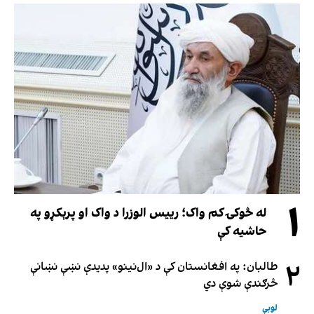
۱
له څوکۍ کم واک؛ رییس الوزرا د واک او پرېکړو په
حاشیه کې
۲
طالبان: په افغانستان کې د «ال‌نینو» پدیدې نښې نښانې
څرګندې شوې دي
لوبې