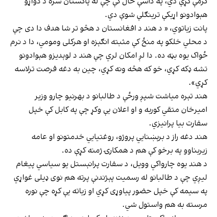
ګرمې کړې دي، په داسې حال کې چې له پاکستان سره د دواړو
هېوادونو اړیکې ترینګلې شوې دي.
پانت زیاتوي، « د هند د افغانستان د هڅو تر شا هدف دا دی چې
د محلي خلکو په منځ کې مثبته انګېزه او هرکلی ومومي، دا د نرم
ځواک یوه بڼه ده. دا لږ امکان لري چې هند د لوېدیزو هېوادونو
تشه ډکه کړي، خو که هڅه ونه کړي، چین به دغه فرصت ترلاسه
کړي».
هند تېره میاشت شپږ ورځې د طالبانو د بهرنیو چارو وزیر
امیرخان متقي کوربه و او اعلان یې وکړ چې په کابل کې خپل
سفارت بیا پرانیزي.
هند دغه راز د برېښنايي پروژو، روغتیايي خدمتونو او عامه
زیربناوو په برخو کې هم د همکارۍ ژمنه کړې ده.
د هند یوه چارواکي وویل، د سفارت پرانېستل یو سیاسي پیغام
لیږي چې د طالبانو له رسمیت پېژندنې پرته هم نوی ډیلی غواړي
په سیمه کې خپل حضور پیاوړی کړي او زیاته یې کړه چې نوره
مرسته به هم واستول شي.