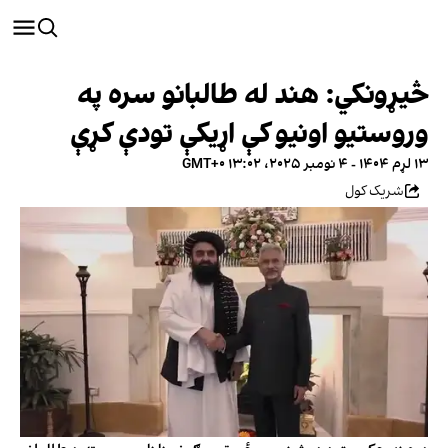
څیړونکي: هند له طالبانو سره په
وروستیو اونیو کې اړیکې تودې کړې
۱۳ لړم ۱۴۰۴ - ۴ نومبر ۲۰۲۵، ۱۳:۰۲ GMT+۰
شریک کول