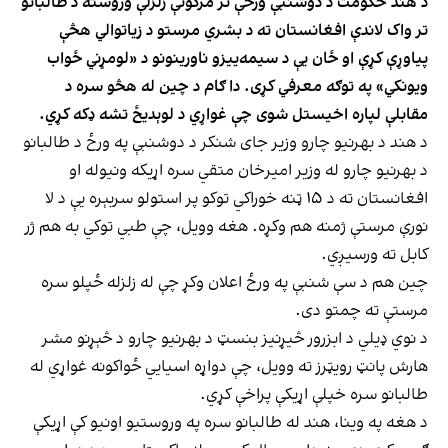
د هند حکومت د دوشنبې ورځې تر مرګونې زلزلې وروسته د طالبانو
تر واک لاندې افغانستان ته د بشري مرستو د زیاتوالي هڅې
پیاوړې کړې او ځان یې د سیمه‌ییزو ناورینونو د «لومړني ځواب
ویونکي» په توګه معرفي کړی. دا ګام د چین له هڅو سره د
مقابلې لپاره اخیستل شوی چې غواړي د لوېدیځ تشه ډکه کړي.
د هند د بهرنیو چارو وزیر جای شنکر د دوشنبې په ورځ د طالبانو
د بهرنیو چارو له وزیر امیرخان متقي سره اړیکه ونیوله او
افغانستان ته د ۱۵ ټنه خوراکي توکو پر استولو سربېره یې د لا
نورې مرستې ژمنه هم وکړه. هغه وویل، چې طبي توکي به هم ژر
کابل ته ورسیږي.
چین هم د سې شنبې په ورځ اعلان وکړ چې له زلزله ځپلو سره
مرستې ته چمتو دی.
د نوي ډیلي د ابزرور څیړنیز بنسټ د بهرنیو چارو د څېړنو مشر
هارش پانټ رویټرز ته وویل، چې دواړه اسیايي ځواکونه غواړي له
طالبانو سره خپلې اړیکې پراخې کړي.
د هغه په وینا، هند له طالبانو سره په وروستیو اونیو کې اړیکې