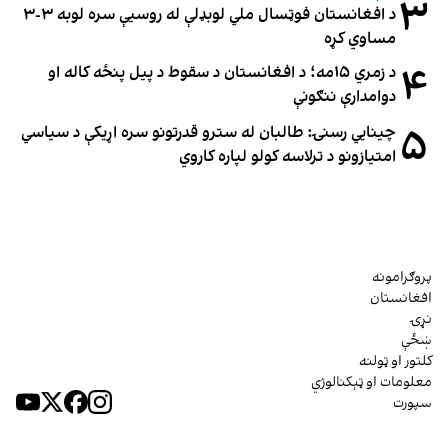
۳
د افغانستان فوټسال ملي لوبډلې له روسیې سره لوبه ۳-۳
مساوي کړه
۴
د زمري ۱۵مه؛ د افغانستان د سقوط د پیل پنځه کاله او
دوامدارې ننګونې
۵
چینایي رسنۍ: طالبان له سترو قدرتونو سره اړیکې د سیاسي
امتیازونو د ترلاسه کولو لپاره کاروي
پروګرامونه
افغانستان
نړۍ
ښځې
کلتور او ټولنه
معلومات او ټېکنالوژي
سپورت