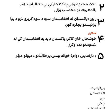
۲
متحده جبهه وايي په کندهار کې یې د طالبانو د امر
بالمعروف یو محتسب وژلی
۳
راپور :پاکستان له افغانستان سره د سوداګریزو لارو د بیا
پرانیستو پرېکړه کوي
ځانګړی
۴
خوشحال خان کاکړ: پاکستان بايد په افغانستان کې له
لاسوهنو ډډه وکړي
۵
د نارضایتۍ دوام؛ خواله رسنۍ پر طالبانو د نیوکو مرکز
پروګرامونه
افغانستان
نړۍ
ښځې
کلتور او ټولنه