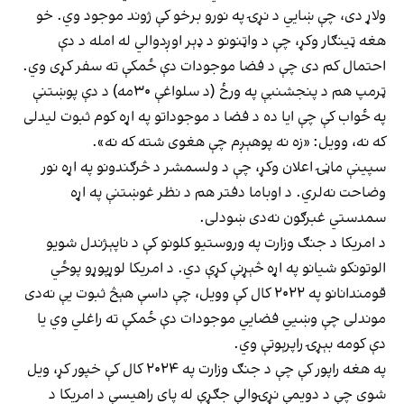
ولاړ دی، چې ښايي د نړۍ په نورو برخو کې ژوند موجود وي. خو
هغه ټينګار وکړ، چې د واټنونو د ډېر اوږدوالي له امله د دې
احتمال کم دی چې د فضا موجودات دې ځمکې ته سفر کړی وي.
ټرمپ هم د پنجشنبې په ورځ (د سلواغې ۳۰مه) د دې پوښتنې
په ځواب کې چې ايا ده د فضا د موجوداتو په اړه کوم ثبوت ليدلی
که نه، وويل: «زه نه پوهېږم چې هغوی شته که نه».
سپينې ماڼۍ اعلان وکړ، چې د ولسمشر د څرګندونو په اړه نور
وضاحت نه‌لري. د اوباما دفتر هم د نظر غوښتنې په اړه
سمدستي غبرګون نه‌دی ښودلی.
د امریکا د جنګ وزارت په وروستيو کلونو کې د ناپېژندل شويو
الوتونکو شيانو په اړه څېړنې کړې دي. د امريکا لوړپوړو پوځي
قومندانانو په ۲۰۲۲ کال کې وويل، چې داسې هېڅ ثبوت يې نه‌دی
موندلی چې وښيي فضایي موجودات دې ځمکې ته راغلي وي يا
دې کومه بېړۍ راپرېوتې وي.
په هغه راپور کې چې د جنګ وزارت په ۲۰۲۴ کال کې خپور کړ، ويل
شوي چې د دويمې نړۍوالې جګړې له پای راهيسې د امريکا د