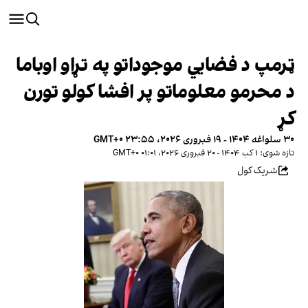
ټرمپ د فضایي موجوداتو په تړاو اوباما
د محرمو معلوماتو پر افشا کولو تورن
کړ
۳۰ سلواغه ۱۴۰۴ - ۱۹ فبروری ۲۰۲۶، ۲۳:۵۵ GMT+۰
تازه شوی: ۱ کب ۱۴۰۴ - ۲۰ فبروری ۲۰۲۶، ۰۱:۰۱ GMT+۰
شریک کول