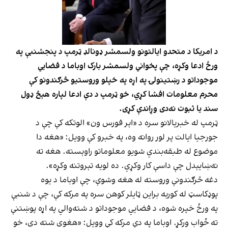
د امريکا د متحدو ايالتونو ولسمشر ډونالډ ټرمپ د پنجشنبې په
ورځ ادعا وکړه، چې پخواني ولسمشر بارک اوباما د فضايي
موجوداتو د رښتينولۍ په اړه په خپلو وروستيو څرګندونو کې
محرم معلومات افشا کړي، خو ټرمپ د دې ادعا لپاره هېڅ ډول
سند يا ثبوت نه‌دی وړاندې کړی.
ټرمپ له خبريالانو سره د «اېر فورس ون» الوتکه کې چې د
جورجيا ايالت پر لور روانه وه، په خبرو کې وويل: «هغه دا
موضوع له طبقه‌بندي شويو معلوماتو راوېسته. هغه ته
نه‌ښايېدل چې داسې کار وکړي. ده لويه تېروتنه وکړه».
دغه څرګندونې وروسته له هغه وشوې، چې اوباما د يوه
پوډکاسټ له کوربه براین ټايلر کوهن سره په مرکه کې، چې د شنبې
په ورځ خپره شوه، د فضايي موجوداتو د شته‌والي په اړه پوښتنې
ته ځواب ورکړ. اوباما په دې مرکه کې وويل: «هغوی شته دي، خو