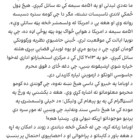
ما نه‌دي ليدلي او په ۵۱مه سيمه کې نه ساتل کېږي. هېڅ ډول
ځمکې لاندې تاسيسات نشته، مګر دا چې کومه ستره دسيسه
روانه وي او هغه يې د امريکا له ولسمشر څخه پټه ساتلې وي».
۵۱مه سيمه د امريکا د هوايي ځواک يوه پټه پوځي اډه ده، چې په
نوېډا ايالت کې موقعيت لري. ځينې حاشيوي نظريه‌ ورکوونکي
ګومان کوي، چې د پرديو مړي او يوه لوېدلې فضايي بېړۍ هلته
ساتل کېږي. خو په ۲۰۱۳ کال کې د مرکزي استخباراتو ادارې له‌خوا
خپاره شوي ارشيفونه ښيي، چې دغه ځای د فوق‌ محرم
جاسوسي الوتکو د ازموينې لپاره کارېدلی دی.
د اوباما په خبرو کې داسې هېڅ نښه نه‌وه، چې ګوندې ده کومو
محرمو معلوماتو ته اشاره کړې وي. هغه د يکشنبې په ورځ په
انسټاګرام کې په يو پيغام کې وليکل: «د خپلې ولسمشرۍ په
موده کې ما هېڅ داسې سند ونه‌ليد چې وښيي له موږ سره دې
پرديو موجوداتو اړيکه نيولې وي. رښتيا هم»!
اوباما زياته کړه، چې له ځمکې څخه دباندې د ژوند د امکان په اړه
د هغه باور د کایناتو د پراخوالي او د احصاييوي احتمال پر بنسټ