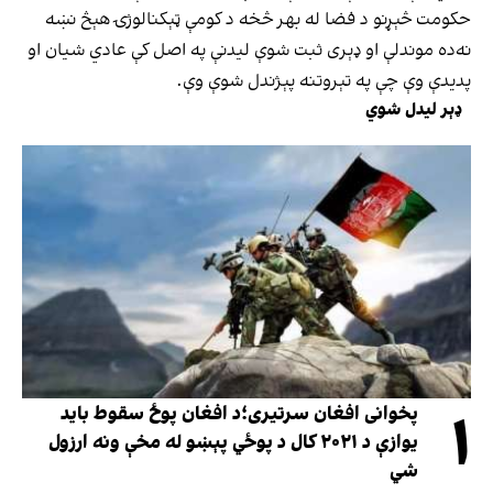
حکومت څېړنو د فضا له بهر څخه د کومې ټېکنالوژۍ هېڅ نښه
نه‌ده موندلې او ډېری ثبت شوې ليدنې په اصل کې عادي شيان او
پديدې وې چې په تېروتنه پېژندل شوې وې.
ډېر لیدل شوي
۱
پخوانی افغان سرتیری؛د افغان پوځ سقوط باید
یوازې د ۲۰۲۱ کال د پوځي پېښو له مخې ونه ارزول
شي