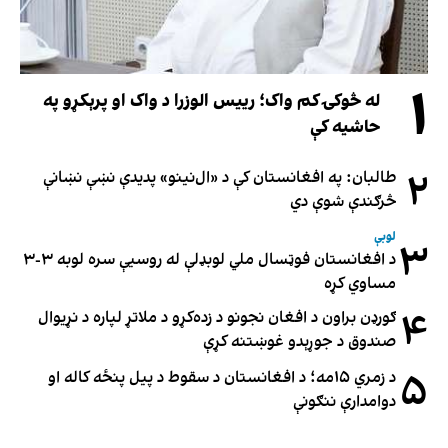
۱
له څوکۍ کم واک؛ رییس الوزرا د واک او پرېکړو په
حاشیه کې
۲
طالبان: په افغانستان کې د «ال‌نینو» پدیدې نښې نښانې
څرګندې شوې دي
لوبې
۳
د افغانستان فوټسال ملي لوبډلې له روسیې سره لوبه ۳-۳
مساوي کړه
۴
ګورډن براون د افغان نجونو د زده‌کړو د ملاتړ لپاره د نړیوال
صندوق د جوړېدو غوښتنه کړې
۵
د زمري ۱۵مه؛ د افغانستان د سقوط د پیل پنځه کاله او
دوامدارې ننګونې