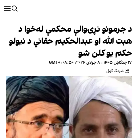
د جرمونو نړۍوالې محکمې له‌خوا د
هبت الله او عبدالحکیم حقاني د نیولو
حکم یو کلن شو
۱۷ چنگاښ ۱۴۰۵ - ۸ جولای ۲۰۲۶، ۰۸:۵۰ GMT+۱
شریک کول