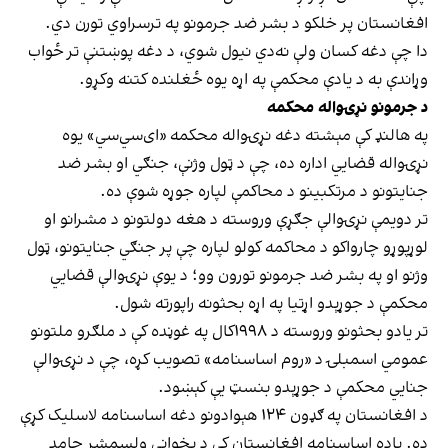
افغانستان پر خلکو د بشر ضد جرمونو په ترسراوي تورن دي.
دا چې دغه کسان ولې نه‌دي نیول شوي، د دغه پوښتنې تر ځواب
وړاندې به د یادې محکمې په اړه یوه ځغلنده کتنه وکړو.
د جرمونو نړۍواله محکمه
په هالنډ کې مېشته دغه نړۍواله محکمه «ای‌سي‌سي» یوه
نړۍواله قضایي اداره ده، چې د ټول وژنې، جنګي او بشر ضد
جنایتونو د مرتکبینو د محاکمې لپاره جوړه شوې ده.
تر دویمې نړۍوالې جګړې وروسته د هغه دولتونو د مشرانو او
لوړپوړو چارواکو د محاکمه کولو لپاره چې پر جنګي جنایتونو، ټول
وژنو او په بشر ضد جرمونو تورون وو؛ د یوې نړۍوالې قضایي
محکمې د جوړېدو اړتیا په اړه بحثونه راپورته شول.
تر یادو بحثونو وروسته د ۱۹۹۸کال په غوڼده کې د ملګرو ملتونو
عمومي اسمبلۍ د «روم اساسنامه» تصویب کړه، چې د نړۍوالې
جنايي محکمې د جوړېدو بنسټ یې کېښود.
د افغانستان په ګډون ۱۲۴ هېوادونو دغه اساسنامه لاسلیک کړې
ده. یاده اساسنامه افغانستان کې د پخواني ولسمشر حامد