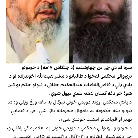
سره له دې چې نن چهارشنبه (د چنګاښ ۱۷مه) د جرمونو
نړۍوالې محکمې له‌خوا د طالبانو د مشر هبت‌الله اخوندزاده او د
یادې ډلې د قاضي‌القضات عبدالحکیم حقاني د نیولو حکم یو کلن
شو؛ خو دغه کسان لاهم نه‌دي نیول شوي.
د یادې محکمې اړوند دویمې خونې تېرکال په دغه ورځ ویلي و: «د
نیولو دغه حکمونه به دامهال محرمانه پاتې شي، چې د قضایي
بهیر او قربانیانو امنیت خوندي شي».
د جرمونو نړۍوالې محکمې د دویمې خونې په اعلامیه کې راغلي و،
چې دغه کسان لږترلږه د ۲۰۲۱کال د اګست له ۱۵مې راهیسې د