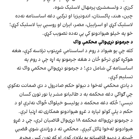
کرزي د ولسمشرۍ پرمهال لاسلیک شوه.
چین، هند، پاکستان، اندونیزیا او ترکیې دغه اساسنامه نه‌ده
لاسلیک کړې او اسراییل، مصر، ایران او روسیې بیا لاسلیک کړې؛
خو په خپلو هېوادونو کې یې نه‌ده تصویب کړې.
د جرمونو نړۍوالې محکمې واک
کله چې یو هېواد د روم د اساسنامې غړیتوب ترلاسه کړي، هغه
هوکړه کوي ترڅو ځان د هغه جرمونو په اړه چې د روم په
اساسنامه کې شامل دي؛ د جرمونو نړۍوالې محکمې واک ته
تسلیم کړي.
د یادې محکمې له‌خوا د نیولو حکم صادرول د دې ضمانت نه‌کوي
چې ګواکې دغه محکمه به د طالبانو مشر یا نور تورن کسان
نیسي؛ ځکه دغه محکمه د پولیسو خپلواک ځواک نه‌لري او د
حکم د پلي کولو لپاره د غړو هېوادونو همکارۍ ته اړتیا لري.
د جرمونو نړۍواله محکمه ۱۸ نړۍوال قاضیان لري، چې د غړو
هېوادونو له‌خوا ټاکل کېږي. محکمې ته د وړاندې شوې قضیې
څېړنه د درېیو قاضیانو یو پلاوی کوي او که تورن کس مجرم