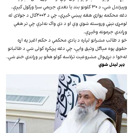
وپېژندل شي، د ۳۰ کلونو بند یا نغدي جریمې سزا ورکول کېږي.
دغه محکمه یوازې هغه پېښې څېړي، چې د ۲۰۰۲کال د جولای له
لومړۍ نېټې وروسته شوې وي او د دې واک نه‌لري چې تر هغې
وړاندې جرمونه وڅېړي.
خو د طالب مشرانو لپاره د یادې محکمې د حکم اغېز په اړه
حقوق پوه میاګل وثیق وایي، چې دغه پرېکړه کولی شي د طالبانو
له‌خوا د نړۍوال مشروعیت ترلاسه کولو هڅو پر وړاندې خنډ شي.
ډېر لیدل شوي