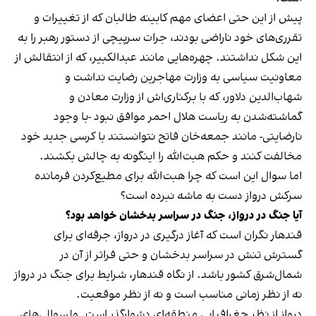
پیش از این حتی اعضای مهم کابینه طالبان که از تغییرات و
تقرری‌های خود ناراضی بودند، جرات سرپیچی از دستور رهبر را به
این شکل نداشتند. چهره‌هایی مانند عبدالکبیر، که از انتقالش از
معاونیت سیاسی به وزارت مهاجرین رضایت نداشت و
شهاب‌الدین دلاور، که با برکناری‌اش از وزارت معادن و
گماشته‌شدن به ریاست هلال احمر موافق نبود -با وجود
نارضایتی- مانند جمعه‌خان فاتح نتوانستند با کرسی جدید خود
مخالفت کنند و حکم هبت‌الله را اینگونه به چالش بکشند.
اما سوال این است که چرا هبت‌الله برای مطیع‌کردن فرمانده
سرکش درواز دست به ماشه نبرده است؟
آیا جنگ در درواز، جنگ در سراسر بدخشان خواهد بود؟
قندهار نگران است که آغاز درگیری در درواز، جرقه‌ای برای
گسترش تنش در سراسر بدخشان و حتی فراتر از آن در
شمال‌شرق کشور باشد. از نگاه قندهار، شرایط برای جنگ در درواز
نه از نظر زمانی مناسب است و نه از نظر موقعیت.
درواز از نظر جغرافیایی منطقه‌ای دشوارگذر است. ولسوالی‌های