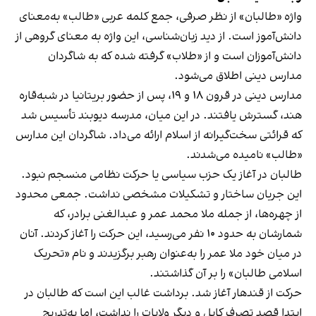
واژه «طالبان» از نظر صرفی، جمع کلمه عربی «طالب» به‌معنای
دانش‌آموز است. از دید زبان‌شناسی، این واژه به معنای گروهی از
دانش‌آموزان است و از «طلاب» گرفته شده که به شاگردان
مدارس دینی اطلاق می‌شود.
مدارس دینی در قرون ۱۸ و ۱۹، پس از حضور بریتانیا در شبه‌قاره
هند، گسترش یافتند. در این میان، مدرسه دیوبند تأسیس شد
که قرائتی سخت‌گیرانه از اسلام ارائه می‌داد. شاگردان این مدارس
«طالب» نامیده می‌شدند.
طالبان در آغاز یک حزب سیاسی یا حرکت نظامی منسجم نبود.
این جریان ساختار و تشکیلات مشخصی نداشت. جمعی محدود
از چهره‌ها، از جمله ملا محمد عمر و عبدالغنی برادر، که
شمارشان به حدود ۱۰ نفر می‌رسید، این حرکت را آغاز کردند. آنان
در میان خود ملا عمر را به‌عنوان رهبر برگزیدند و نام «تحریک
اسلامی طالبان» را بر آن گذاشتند.
حرکت از قندهار آغاز شد. برداشت غالب این است که طالبان در
ابتدا قصد تصرف کابل و دیگر ولایات را نداشت، اما به‌تدریج