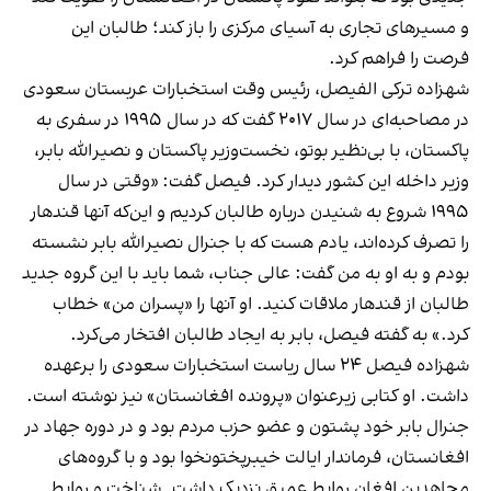
و مسیرهای تجاری به آسیای مرکزی را باز کند؛ طالبان این
فرصت را فراهم کرد.
شهزاده ترکی الفیصل، رئیس وقت استخبارات عربستان سعودی
در مصاحبه‌ای در سال ۲۰۱۷ گفت که در سال ۱۹۹۵ در سفری به
پاکستان، با بی‌نظیر بوتو، نخست‌وزیر پاکستان و نصیرالله بابر،
وزیر داخله این کشور دیدار کرد. فیصل گفت: «وقتی در سال
۱۹۹۵ شروع به شنیدن درباره طالبان کردیم و این‌که آنها قندهار
را تصرف کرده‌اند، یادم هست که با جنرال نصیرالله بابر نشسته
بودم و به او به من گفت: عالی جناب، شما باید با این گروه جدید
طالبان از قندهار ملاقات کنید. او آنها را «پسران من» خطاب
کرد.» به گفته فیصل، بابر به ایجاد طالبان افتخار می‌کرد.
شهزاده فیصل ۲۴ سال ریاست استخبارات سعودی را برعهده
داشت. او کتابی زیرعنوان «پرونده افغانستان» نیز نوشته است.
جنرال بابر خود پشتون و عضو حزب مردم بود و در دوره جهاد در
افغانستان، فرماندار ایالت خیبرپختونخوا بود و با گروه‌های
مجاهدین افغان روابط عمیق نزدیک داشت. شناخت و روابط