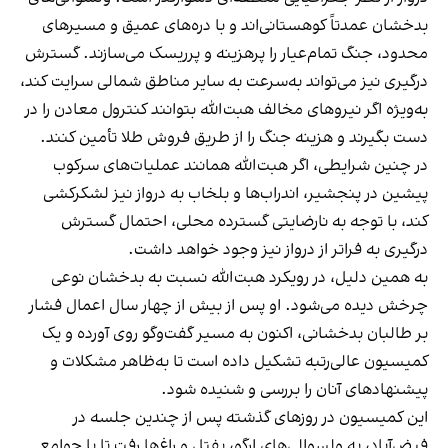
بدخشان عمدتاً کوهستانی‌اند و با دره‌های عمیق و مسیرهای
محدود، جنگ تمام‌عیار را پرهزینه و پرریسک می‌سازند. گسترش
درگیری نیز می‌تواند به‌سرعت به سایر مناطق شمالی سرایت کند،
به‌ویژه اگر نیروهای مخالف هبت‌الله بتوانند کنترول معادن را در
دست بگیرند و هزینه جنگ را از طریق فروش طلا تأمین کنند.
در چنین شرایطی، اگر هبت‌الله همانند عملیات‌های سرکوب
پیشین در پنجشیر، اندراب‌ها و بلخاب به درواز نیز لشکرکشی
کند، با توجه به نارضایتی گسترده محلی، احتمال گسترش
درگیری به فراتر از درواز نیز وجود خواهد داشت.
به همین دلیل، در رویکرد هبت‌الله نسبت به بدخشان نوعی
چرخش دیده می‌شود. او پس از بیش از چهار سال اعمال فشار
بر طالبان بدخشانی، اکنون به مسیر گفت‌وگو روی آورده و یک
کمیسیون عالی‌رتبه تشکیل داده است تا به‌ظاهر مشکلات و
پیشنهادهای آنان را بررسی و شنیده شود.
این کمیسیون در روزهای گذشته پس از چندین جلسه در
فیض‌آباد، به ولسوالی‌های ارگو، یفتل و راغ‌ها رفت تا با جوامع