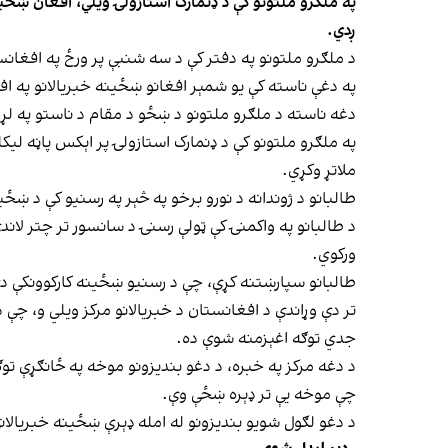
په ملګرو ملتونو کې د ډنمارک استازولۍ ویلي، افغان ښځین
ږدي.
د ملګرو ملتونو په دفتر کې د سه شنبې پر ورځ په افغان
په دغې ناسته کې یو شمېر افغانو ښځینه خبریالانو په ا
دغه ناسته د ملګرو ملتونو د ښځو د مقام د ناستو په لړ کې ۶۸مه ناسته وه، چې جوړه 
په ملګرو ملتونو کې د ډنمارک استازولۍ پر اېکس پاڼه لی
ملاتړ وکړي.
طالبانو د ژوندانه د نورو برخو په څېر په رسنیو کې د ښځی
د طالبانو په واکمنۍ کې ټولې رسنۍ د سانسور تر چتر لان
ورکوي.
طالبانو سپارښتنه کړې، چې د رسنیو ښځینه کارکوونکې دې 
جدي توګه اغېزمنه شوې ده.
د دغه مرکز په خبره، د دغو بندیزونو موخه په ځانګړې توګه
چې موخه یې تر ډېره ښځې وې.
د دغو لګول شویو بندیزونو له امله ډېرې ښځینه خبریالان