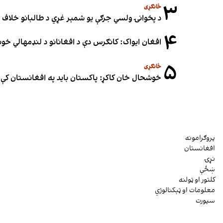
۳
ځانګړی
د پخوانۍ ولسي جرګې یو شمېر غړي د طالبانو خلاف ملا
۴
افغان ایواک: کانګرس دې د افغانانو د لنډمهالي خ
۵
ځانګړی
خوشحال خان کاکړ: پاکستان بايد په افغانستان کې 
پروګرامونه
افغانستان
نړۍ
ښځې
کلتور او ټولنه
معلومات او ټېکنالوژي
سپورت