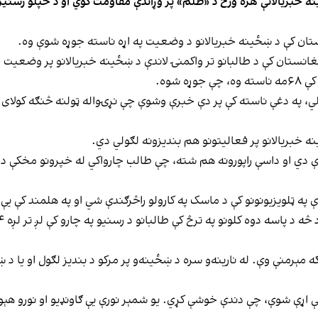
ه خبریالانې هره ورځ د «ظلم» پر وړاندې مقاومت کوي او د خپلو رسنیزو
ستان کې د ښځینه خبریالانو د وضعیت په اړه ناسته جوړه شوې وه.
فغانستان کې د طالبانو تر واکمنۍ لاندې د ښځینه خبریالانو پر وضعیت
شوه.
کلي، په دغې ناسته کې پر دې خبرې وشوې چې نړۍواله ټولنه څنګه کولای ش
نه خبریالانو پر فعالیتونو هم بندیزونه لګولي دي.
دې دي او داسې راپورونه هم شته، چې طالب چارواکي له خپرونو مخکې د خ
په ټلویزیونونو کې د ماسک په کارولو راڅرګندې شي او په هلمند کې یې
 مېرمنې وې. له نارینه‌و سره د ښځینه‌و پر مرکو د بندیز لګول او یا د ښ
ې اړې شوې، چې دندې خوشې کړي. یو شمېر نورې یې ګاونډیو او نورو هېو