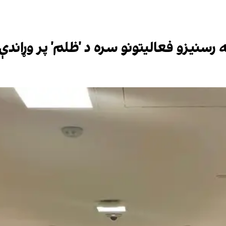
رسنیزو فعالیتونو سره د 'ظلم' پر وړاندې 