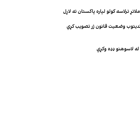
تړ ترلاسه کولو لپاره پاکستان ته لاړل
وندیتوب وضعیت قانون ژر تصویب کړي
له لاسوهنو ډډه وکړي