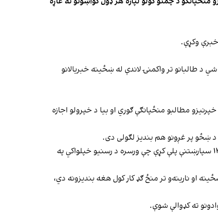
 منځپانګو د چمتو کولو لپاره هر ډول ګواښونو ته غاړه
 خبرې وکړې.
ي د طالبانو تر واکمنۍ لاندې له ښځینه خبریالانو
پرنیزو مطالبو منځپانګې ګوري او بیا د خپرولو اجازه
 د ښځو پر غږونو هم بندیز لګولی دی.
تر دې وړاندې د افغانستان د خبریالانو مرکز ویلي و، چې د څه د پاسه دوه کلونو په ترڅ کې طالبانو د رسنیو په چارو کې لږ تر لږه ۱۴ سپارښتنې پلې کړې چې ورسره د رسنیو خپلواکي په
ځینه او نارینه‌و تر منځ ګډ کار کول هغه بندیزونه دي،
ادونو ته کډوالې شوې.