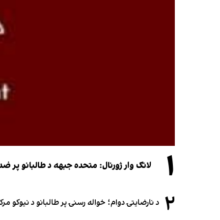
۱
لانګ وار ژورنال: متحده جبهه د طالبانو پر 
۲
د نارضایتۍ دوام؛ خواله رسنۍ پر طالبانو د نیوکو مرک