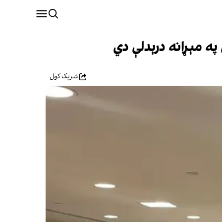
په مېړانه درېدلې دي
شریک کول