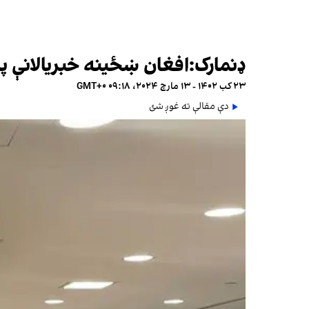
ډنمارک:افغان ښځینه خبریالانې په 
۲۳ کب ۱۴۰۲ - ۱۳ مارچ ۲۰۲۴، ۰۹:۱۸ GMT+۰
دې مقالې ته غوږ شئ