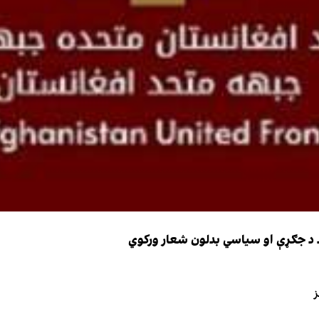
ضد د جګړې او سیاسي بدلون شعار ورکوي
ز