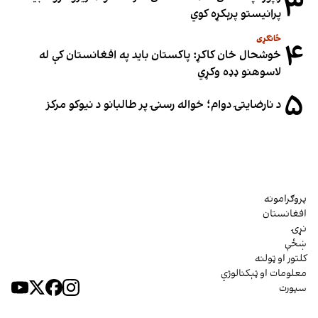
۳
پرانیستو پرېکړه کوي
ځانګړی
۴
خوشحال خان کاکړ: پاکستان بايد په افغانستان کې له
لاسوهنو ډډه وکړي
۵
د نارضایتۍ دوام؛ خواله رسنۍ پر طالبانو د نیوکو مرکز
پروګرامونه
افغانستان
نړۍ
ښځې
کلتور او ټولنه
معلومات او ټېکنالوژي
سپورت