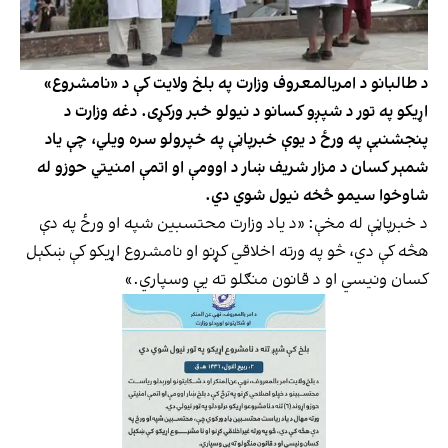
د طالبانو د امربالمعروف وزارت په بلخ ولایت کې د «نامشروع»
اړیکو په تور د شپږو کسانو د نیولو خبر ورکړی. دغه وزارت د
پنجشنبې په ورځ د یوې خبرپاڼې په خپرولو سره ویلي، چې یاد
شمېر کسان د مزار شریف ښار د اوومې او اتمې امنیتي حوزو له
شاوخوا سیمو څخه نیول شوي دي.
د خبرپاڼې له مخې: «د یاد وزارت محتسبین شپه او ورځ په دې
هڅه کې دي، څو په ورته اخلاقي کړنو او نامشروع اړیکو کې ښکېل
کسان ونیسي او د قانون منګلو ته یې وسپاري.»