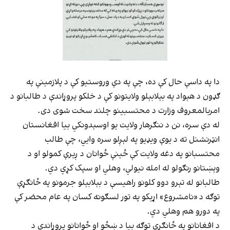
دا په داسې حال کې ده، چې په دې وروستیو کې د پلازمینې په
ګډون د هېواد په بېلابېلو ولایتونو کې د خلکو پروړاندې د طالبانو د
امربالمعروف وزارت د محتسبینو چلند سخت شوی دی.
له دې سره، نن د ننګرهار ولایت یو اوسېدونکي بیا افغانستان
انټرنشنل ته د یوې ویډيو په لېږلو سره وایي، چې طالب
محتسبانو په دغه ولایت کې ځینې ځوانان د ږیرې کمولو او د
وېښتانو رنګولو له امله نیولي، وهلي او سپک کړي دي.
طالبانو له تېرو دوو کلونو راهیسې د بېلابېلو جرمونو په ځانګړې
توګه د «نامشروع» اړیکو په تور لسګونه کسان په عام محضر کې
په دورو هم وهلي دي.
د افغانانو په ځانګړې توګه بیا د ښځو او ځوانانو پروړاندې د