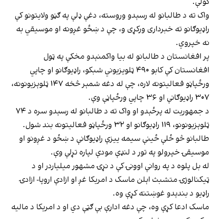
کولې.
واک ته د طالبانو له رسېدو وروسته، دغې ډلې په ګڼو ولایتونو کې
راډیوګانو ته خبرداری ورکړی و، چې د ښځو غږونه او موسیقي به
نه خپروي.
پر افغانستان د طالبانو له بیا واکمنېدو مخکې په ټول
افغانستان کې کابو ۴۹۰ ټلویزیوني شبکو، راډيوګانو او چاپي
ورځپاڼو فعالیتونه لاره، چې له دغه شمېر څخه ۱۴۷ ټلوېزیونونه،
۳۰۷ راډیوګانې او ۳۶ چاپي ورځپاڼې وې.
د جمهوریت له پرځېدو او واک ته د طالبانو له رسېدو سره د ۷۴
ټلوېزیونونو، ۱۱۹ راډیوګانو او ۳۲ ورځپاڼو فعالیتونه بند شول.
طالبانو څو ځلې ځینې سیمه ییزې راډیوګانې د ښځو د غږونو او
موسیقۍ خپرولو په تور د لنډې مودې لپاره تړلې وې.
له بل پلوه د په روانې اوونۍ کې د نړۍ مشهور میلیاردر او د
ټیکنالوژۍ متشبث اېلن ماسک د امریکا غږ او ازادې اروپا- ازادۍ
راډیو د بندېدو غوښتنه کړې وه.
ماسک ادعا کړې وه، چې دغه ادارې بې ګټې دي او د امریکا د مالیه