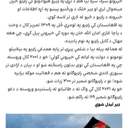
خپرونو سره، سره بیا هم د نړۍ په ډېرو هېوادونو کې راډیو خپل
مینه‌وال لري او ډېر خلک د ورځنیو پېښو په اړه اطلاعات او
خبرونه د راډیو د څپو له لارې تر لاسه کوي.
په افغانستان کې راډیو په لومړي ځل په ۱۳۰۹ لمریز کال د وخت
د پاچا غازي امان الله خان په دوره کې خپرونې پیل کړې، چې هغه
مهال د کابل راډیو په نوم یادېده.
له هماغه پیله بیا د شلمې پېړۍ تر پایه همدغې راډیو په بېلابېلو
نومونو د دولت په اډانه کې خپرونې کولې؛ خو د ۲۰۰۱ کال وروسته
چې په افغانستان کې نوی بدلون رامنځته شو او د بیان د ازادۍ تر
سیوري لاندې شخصي راډیوګانو ته هم د فعالیت موکه برابره
شوه؛ نو د راډیوګانو شمېر تر ۳۰۰ زیات شو.
خو په ۲۰۲۱ کال کې واک ته د طالبانو له راستنېدو وروسته د دغو
راډیوګانو شمېر ۱۱۹ ته راکم شو.
ډېر لیدل شوي