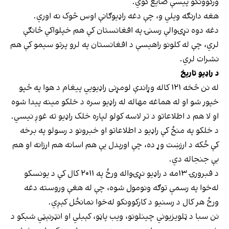
ورکوونکو پیسې ضایع کوي.
هغه دارنګه ویلي و، چې دغه راډیوګانې اوس څوک نه اوري.
دغه دوه نړۍوالې رسنۍ په افغانستان کې هم خپلواکې څانګې
لري، چې له کلونو راهیسې د افغانستان په لرو پرتو سیمو کې هم
نشرات لري.
د راډیو تاریخ
له نن څخه ۱۲۱ کاله وړاندې لومړنی راډیویي پیغام د هوا په څپو
خپور شو او له هماغه مهاله له راډیو سره د خلکو مینه پیدا شوه
او لا هم د اطلاعاتو د تر لاسه کولو لپاره خلک راډیو ته غوږ نیسي.
د خلکو په منځ کې راډیو د اطلاعاتو او خبرونو د رسولو په برخه
کې ځکه د ارزښت وړ ده، چې اورېدل یې هم اسانه هم ارزانه او هم
بې جنجاله دي.
د فبرورۍ ۱۳مه د راډیو نړۍواله ورځ په ۲۰۱۱ کال کې د یونسکو
له‌خوا په رسمي توګه ونومول شوه، چې له هغې وروسته دغه
ورځ هر کال د رسنیو د کارکوونکو له‌خوا نمانځل کېږي.
نن سبا د ټلویزیوني چینلونو، ویب پاڼو، کېبلي او انټرنېټي شبکو د