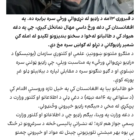
د فبرورۍ ۱۳مه د راډیو له نړۍوالې ورځې سره برابره ده. په
افغانستان کې دغه ورځ داسې مهال نمانځل کېږي، چې په دغه
هېواد کې د طالبانو له‌خوا د سختو بندیزونو لګېدو له امله ګڼ
شمېر راډیوګانې د تړلو له ګواښ سره مخ دي.
د ملګرو ملتونو ښوونیز، علمي او کلتوري سازمان (یونیسکو) د
«راډیو نړۍوالې ورځې» په مناسبت ویلي، چې راډیو ټولنې سره
نښلوي او د ګډو ننګونو سره د مقابلې لپاره د بېلابېلو ډلو غږ
پورته کوي.
خو طالبانو بیا په افغانستان کې په خپل تازه وروستي اقدام کې
(د سلواغې په ۱۶مه نېټه) د دغې ډلې د اطلاعاتو او کلتور وزارت د
پرېکړې له مخې د «بېګم» راډیو خپرونې وځنډولې.
د دغه وزارت په وینا، بېګم راډیو چې د اطلاعاتو او کلتور وزارت
رسمي جواز هم لاره؛ له نشراتي پالیسۍ څخه د سرغړونو تر څنګ
یې یوه بهر مېشتي تلویزیوني چېنل ته مواد او خپرونې چمتو