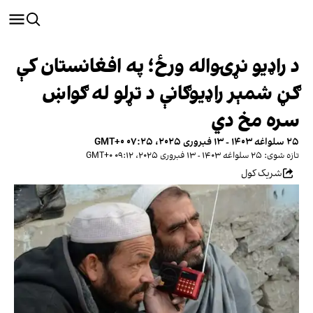
د راډیو نړۍواله ورځ؛ په افغانستان کې
ګڼ شمېر راډیوګانې د تړلو له ګواښ
سره مخ دي
۲۵ سلواغه ۱۴۰۳ - ۱۳ فبروری ۲۰۲۵، ۰۷:۲۵ GMT+۰
تازه شوی: ۲۵ سلواغه ۱۴۰۳ - ۱۳ فبروری ۲۰۲۵، ۰۹:۱۲ GMT+۰
شریک کول