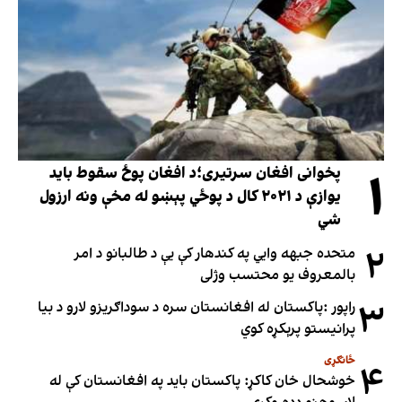
۱
پخوانی افغان سرتیری؛د افغان پوځ سقوط باید
یوازې د ۲۰۲۱ کال د پوځي پېښو له مخې ونه ارزول
شي
۲
متحده جبهه وايي په کندهار کې یې د طالبانو د امر
بالمعروف یو محتسب وژلی
۳
راپور :پاکستان له افغانستان سره د سوداګریزو لارو د بیا
پرانیستو پرېکړه کوي
ځانګړی
۴
خوشحال خان کاکړ: پاکستان بايد په افغانستان کې له