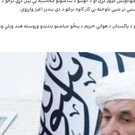
 مهالوېش ګډوډ کړی او د الوتنو د ساعتونو محاسبه یې پیل کړې ترڅو د 
 تر شپې ناوخته یې کار کاوه ترڅو د دې بندیز اغېز وارزوي.