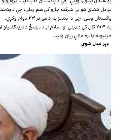
یو هندي پيلوټ ویلي، چې د پاکستان دا بندیز د پروازونو
یو بل هندي هوايي شرکت چارواکي هم ویلي، چې د پنجشنبې
پاکستان ویلي، چې دا بندیز به د مۍ تر ۲۳ دوام وکړي.
میلیونه ډالره مالي زیان ولید.
ډېر لیدل شوي