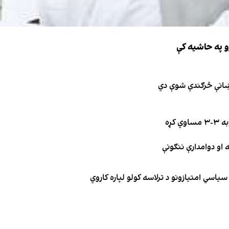
و په حاشیه کې
نښانې څرګندې شوې دي
کړه
یاسي امتیازونو د ترلاسه کولو لپاره کاروي