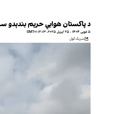
د پاکستان هوايي حریم بندېدو سر
۵ غویی ۱۴۰۴ - ۲۵ اپریل ۲۰۲۵، ۱۲:۱۳ GMT+۱
شریک کول