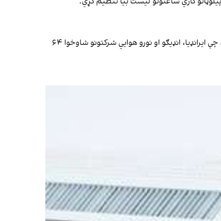
پیلوټانو کاري ساعتونو لیست بیا تنظیم کړي.
په ۲۰۱۹ کال کې د ډيلي او اسلام اباد ترمنځ د ترینګلتیاو او د پاکستان د هوایي حریم د پنځو میاشتو بندېدو وروسته هند ویلي و، چې ایرانډيا، انډیګو او نورو هوايي شرکتونو شاوخوا ۶۴