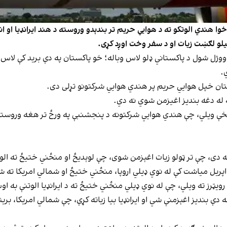
وا هندي الوتکو ته د هوايي حریم تر بندېدو وروسته د هند ایرانډيا او ان
تیلو لګښت زيات او د سفر وخت اوږد کړی.
.
ستان خپل هوایي حریم پر هندي هوایي شرکتونو تړلی دی.
ه له دغه بندیز اغیزمن شوي نه دي.
ویب پاڼې د معلوماتو له مخې ویلي، چې هندي هوایي شرکتونه د پنجشنبې په ورځ تر هغه
خه دی، چې تر ټولو زيات اغېزمن شوی، چې لوېديځ او منځني ختيځ ته الو
اشت کې له نوي ډيلي اروپا، منځني ختيځ او شمالي امریکا ته شاوخوا ۱۲۰۰ الوتنې پلان 
رويټرز ته ویلي، چې له نوي ډيلي منځني ختيځ ته د ایرانډيا الوتنې ب
 دې بنديز اغېزمنې شي او ایرانډيا بیا زياته کړې، چې شمالي امریکا، بري