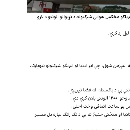
ډياګو مخکښ هوايي شرکتونه د نړيوالو الوتنو د لارو
 وروسته اغېزمن شول، چې ایر انديا او انډيګو شرکتونو نیویارک،
تنې يې د پاکستان له فضا تيريږي.
کړې دي.
ه اوس یو ساعت اضافي وخت اخلي.
تانیا او منځني ختيځ ته یې د تګ راتګ لپاره بل مسير