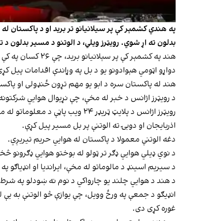
په هندي کشمېر کې پر سيلانیانو تر برید او د پاکستان له خ
بدلون ته اړ شوي. رويټرز ویلي، د الوتنو د مسیر بدلون د 
هند په کشمېر کې پر سېلانیانو برید، چې ۲۶ کسان په کې ووژل شول د پاکستاني ډلو لاس وباله؛ خو پاکستان په دې بريد کې لاس لرل رد کړي.
دواړو اټومي هېوادونو یو د بل په وړاندې اقدامات پيل کړي
هند له پاکستان سره د ابو یو مهم تړون ځنډولی او پاک
د رويټرز اژانس د خبر له مخې، چې نړیوال هوايي شرکتون
رویټرز اژانس د پلایټ ټریډر ۲۴ 
اذربایجان او دوبۍ ته الوتنې پر بل مسير پيل کړې.
دغه الوتنې معمولا د پاکستان له هوايي حریم تیريږي.
د نوي ډيلي هوايي ډګر تر ټولو له بوختو هوايي ډګرونو څ
د سيریم اسينډ د مالوماتو له مخې، ایرانديا او انډياګو په اپريل مي
د هند د هوايي چلند یو چارواکي د نوم نه ښودلو په شرط 
انډيګو د جمعې په ورځ وویل، چې یوازې څو الوتنې به یې له
غوره کړی دی.