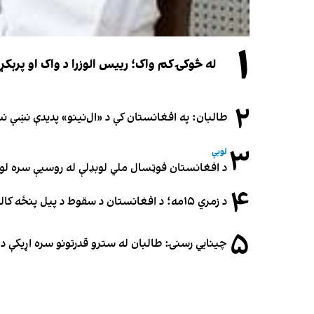
۱
له څوکۍ کم واک؛ رییس الوزرا د واک او پرېکړ
۲
طالبان: په افغانستان کې د «ال‌نینو» پدیدې نښې 
۳
لوبې
د افغانستان فوټسال ملي لوبډلې له روسیې سره لوبه ۳-۳ مساوي 
۴
د زمري ۱۵مه؛ د افغانستان د سقوط د پیل پنځه کاله او دوامدارې ننګونې
۵
چینایي رسنۍ: طالبان له سترو قدرتونو سره اړیکې د س