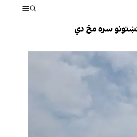
لګښتونو سره مخ دي